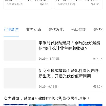
业安装行业资源匹配难题
台，场景落地最优解
2025年7月23日
1.4K
2025年7月10日
10.4K
产业聚焦
业界动态
光伏发电
光伏储能
光伏企
零碳时代储能黑马！创维光伏”聚能
储”凭什么让业主躺着收钱？
2025年11月19日
4.1K
新商业模式破局！爱旭打造反内卷
新生态，开启光伏价值新周期
2025年9月3日
1.0K
实力进阶，楚能8月储能电池出货量位居全球第四