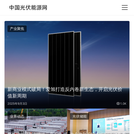
产业聚焦
新商业模式破局！爱旭打造反内卷新生态，开启光伏价
值新周期
K
2025年9月3日
1.0K
业界动态
光伏储能