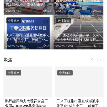
柔
鹏辉能源助力大理祥云县工业
力合微PLC技术赋能“光储直柔
园400MWh共享储能电站并
点亮一带一路”
网，加速新型电力系统构建
K
2025年8月4日
1.3K
2025年7月29日
1.3K
业界动态
产业聚焦
工来工往推出垂直领域数字化
政策驱动光伏产业升级，艾利
平台”城市小工”，破解工业安
特机器人以创新技术破局行业
装行业资源匹配难题
制造难题
1K
2025年7月23日
1.4K
2023年7月30日
1.1K
聚焦
业界动态
产业聚焦
工来工往推出垂直领域数字
重磅！越疆全球首推“人形
化平台”城市小工”，破解工
+机械臂+六足”具身智能平