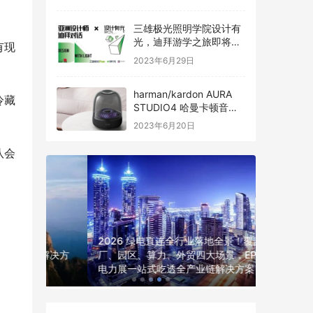
三雄极光照明学院设计有
光，迪拜游学之旅即将启
有现
程
2023年6月29日
harman/kardon AURA
冷藏
STUDIO4 哈曼卡顿音乐
琉璃四代全新发布
2023年6月20日
队会
2026 绿电直连全行业落地全景！覆盖工
年度输配电
电解决方
厂、园区、算力、外贸四大场景，EP 上海
位，全品
电力展一站式吃透全产业链解决方案
价、签约