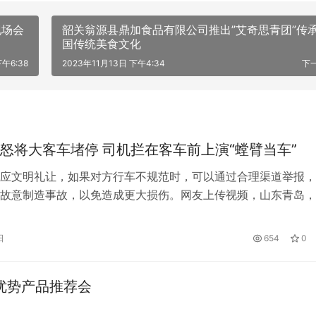
现场会
韶关翁源县鼎加食品有限公司推出”艾奇思青团”传
国传统美食文化
午6:38
2023年11月13日 下午4:34
下
怒将大客车堵停 司机拦在客车前上演“螳臂当车”
应文明礼让，如果对方行车不规范时，可以通过合理渠道举报，
故意制造事故，以免造成更大损伤。网友上传视频，山东青岛，
车变道到大客车前方，期间不断减速企图逼停客车，最终在路口
停了下来。 随后，两车司机发生争吵并相互推搡，小轿车司机
日
654
0
车司机不想与之纠缠，就变道准备驶离。但轿车司机看到客车要
站在客车前面…
州优势产品推荐会