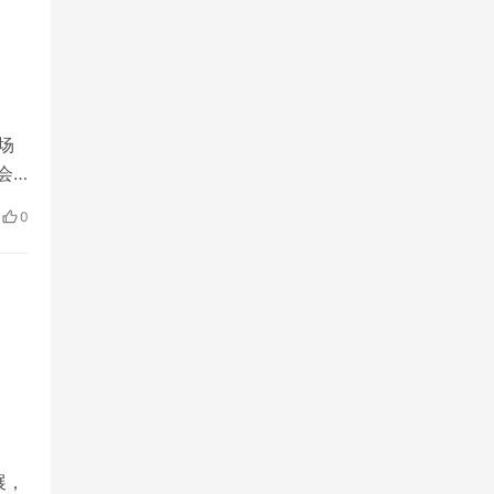
场
会
景公
0
展，