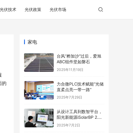
光伏技术
光伏政策
光伏市场
家电
台风“桦加沙”过后，爱旭
ABC组件坚如磐石
2025年11月19日
服
面的
力合微PLC技术赋能“光储
直柔点亮一带一路”
2025年7月29日
从设计工具到数智平台，
阳光新能源iSolarBP 2.0
重塑分布式电站设计范
2025年7月2日
式！