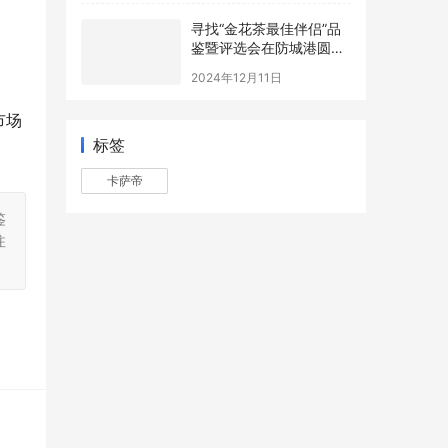
寻找“金花茶最佳伴侣”品
鉴暨评选会在防城港圆满
举办，年度最佳配方诞生
2024年12月11日
市场
标签
卡萨帝
鉴
注