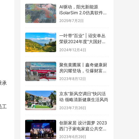
AI驱动，阳光新能源
iSolarSim 2.0仿真软件引
领光伏智能评估新时代！
2025年7月2日
一叶带“百业” | 诏安单丛
荣获2024年度“大国好货·
一县一品”特色品牌
2024年12月4日
聚焦黄圃展丨鑫奇健康厨
房闪耀登场，引爆财富盛
宴
2023年8月12日
秉承
京东“新风空调日”快闪活
动 领略清新健康生活风尚
员工
2023年7月26日
创新家居 设计圆梦 2023
西门子家电家庭公共空间
设计大赛圆满礼成
2023年6月29日