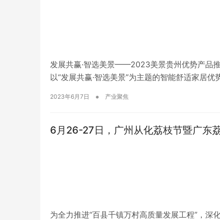
发展共赢·智选美景——2023美景贵州优势产品推
以“发展共赢·智选美景”为主题的智能舒适家居优势
在贵阳的召开，标志着美景公司、舒适猫在贵州
•
2023年6月7日
产业聚焦
司的成立，更能为美景公司贵州区域的…
6月26-27日，广州从化荔枝节暨广
为全力推进“百县千镇万村高质量发展工程”，深化“