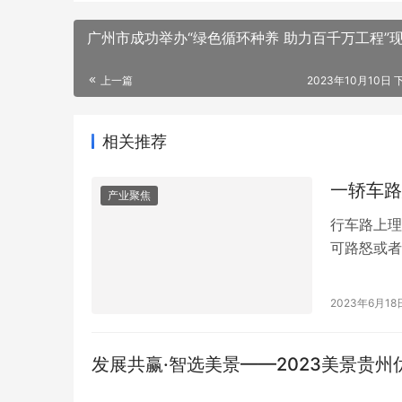
广州市成功举办“绿色循环种养 助力百千万工程”
上一篇
2023年10月10日 下
相关推荐
一轿车路
产业聚焦
行车路上理
可路怒或者
辆比亚迪轿
处，两车都
2023年6月18
处理。而客
走，就立即
发展共赢·智选美景——2023美景贵