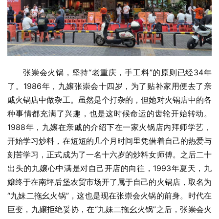
张崇会火锅，坚持“老重庆，手工料”的原则已经34年
了。1986年，九嬢张崇会十四岁，为了贴补家用便去了亲
戚火锅店中做杂工。虽然是个打杂的，但她对火锅店中的各
种事情都充满了兴趣，也是这时候命运的齿轮开始转动。
1988年，九嬢在亲戚的介绍下在一家火锅店内拜师学艺，
开始学习炒料，在短短的几个月时间里凭借着自己的热爱与
刻苦学习，正式成为了一名十六岁的炒料女师傅。之后二十
出头的九嬢心中满是对自己开店的向往，1993年夏天，九
嬢终于在南坪后堡农贸市场开了属于自己的火锅店，取名为
“九妹二拖幺火锅”，这也是现在张崇会火锅的前身。时代在
巨变，九嬢拒绝妥协，在“九妹二拖幺火锅”之后，张崇会火