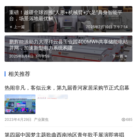
重磅！越疆全球首推“人形+机械臂+六足”具身智能平
台，场景落地最优解
上一篇
2025年7月10日 下午7:14
鹏辉能源助力大理祥云县工业园400MWh共享储能电站
并网，加速新型电力系统构建
2025年8月4日 下午9:59
下一篇
相关推荐
热闹非凡，客似云来，第九届香河家居采购节正式启幕
2023年4月29日
产业聚焦
685
第四届中国梦主题歌曲西南地区青年歌手展演即将唱