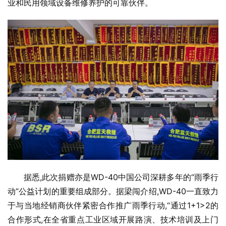
业和民用领域设备维修养护的可靠伙伴。
据悉,此次捐赠亦是WD-40中国公司深耕多年的“雨季行
动”公益计划的重要组成部分。据梁闯介绍,WD-40一直致力
于与当地经销商伙伴紧密合作推广雨季行动,“通过1+1>2的
合作形式,在全省重点工业区域开展路演、技术培训及上门