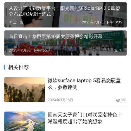
从设计工具到数智平台，阳光新能源iSolarBP 2.0重塑
分布式电站设计范式！
上一篇
2025年7月2日 下午10:39
首日直击！华巨臣第10届太原茶博会精彩开幕！
2025年7月5日 下午7:55
下一篇
相关推荐
微软surface laptop 5容易烧硬盘
么，参数评测
2024年3月16日
361
回南天女子家门口对联受潮掉色：
潮湿程度超出了她的想象