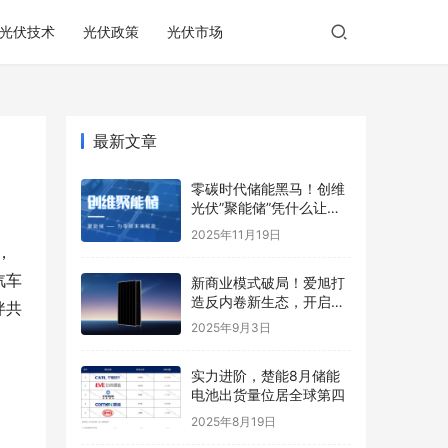
光伏技术
光伏政策
光伏市场
最新文章
零碳时代储能黑马！创维
光伏”聚能储”凭什么让业
主躺着收钱？
2025年11月19日
，
汽车
新商业模式破局！爱旭打
造反内卷新生态，开启光
伴共
伏价值新周期
2025年9月3日
实力进阶，楚能8月储能
电池出货量位居全球第四
2025年8月19日