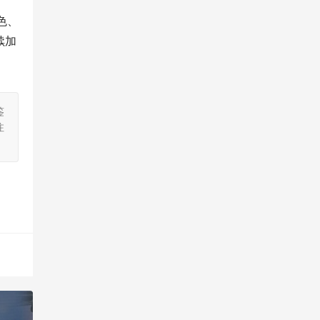
色、
续加
鉴
注