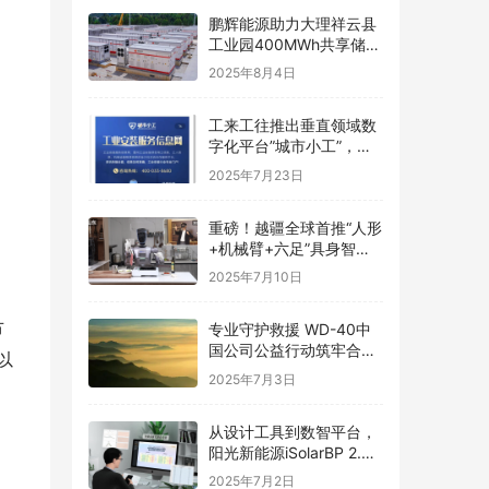
鹏辉能源助力大理祥云县
工业园400MWh共享储能
电站并网，加速新型电力
2025年8月4日
系统构建
工来工往推出垂直领域数
字化平台”城市小工”，破
解工业安装行业资源匹配
2025年7月23日
难题
重磅！越疆全球首推“人形
+机械臂+六足”具身智能
平台，场景落地最优解
2025年7月10日
节
专业守护救援 WD-40中
国公司公益行动筑牢合肥
以
防汛安全线
2025年7月3日
从设计工具到数智平台，
阳光新能源iSolarBP 2.0
重塑分布式电站设计范
2025年7月2日