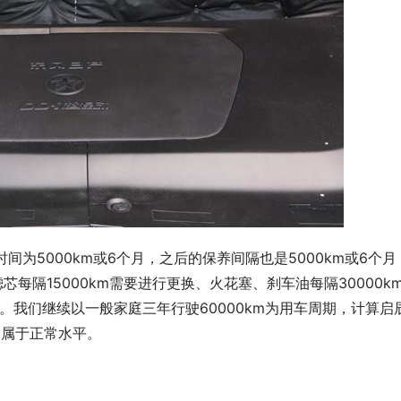
时间为5000km或6个月，之后的保养间隔也是5000km或6个月
每隔15000km需要进行更换、火花塞、刹车油每隔30000k
换。我们继续以一般家庭三年行驶60000km为用车周期，计算启
级中属于正常水平。