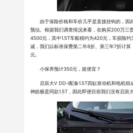
由于保险价格和车价几乎是直接挂钩的，因此
预估。根据我们调查情况来看，在购买200万三责
4500元，其中1.5T车船税约为420元，车损
减，我们以标准保费第二年8折、第三年7折计算，启
元。
小保养预计350元，挺便宜？
启辰大V DD-i配备1.5T四缸发动机和电
神皓极是同款1.5T，因此即便目前我们没有启辰大