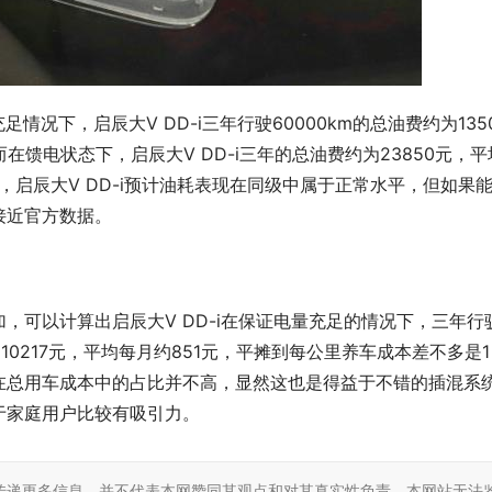
足情况下，启辰大V DD-i三年行驶60000km的总油费约为135
在馈电状态下，启辰大V DD-i三年的总油费约为23850元，平
，启辰大V DD-i预计油耗表现在同级中属于正常水平，但如果
接近官方数据。
，可以计算出启辰大V DD-i在保证电量充足的情况下，三年行
约10217元，平均每月约851元，平摊到每公里养车成本差不多是1
在总用车成本中的占比并不高，显然这也是得益于不错的插混系
于家庭用户比较有吸引力。
传递更多信息，并不代表本网赞同其观点和对其真实性负责，本网站无法