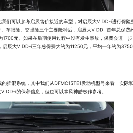
我们可以参考启辰售价接近的车型，对启辰大V DD-i进行保险
、车损险、交强险三个主要险种后，启辰大V DD-i首年总保费
险约为1700元。如果在后期使用过程中没有发生事故，保费会进一步
辰大V DD-i三年总保费大约为11250元，平均一年约为3750
机组成的插混系统，其中我们从DFMC15TE1发动机型号来看，实际
V DD-i的保养信息，但也可以拿风神皓极作参考。