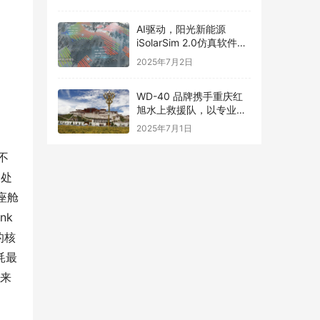
式！
AI驱动，阳光新能源
iSolarSim 2.0仿真软件引
领光伏智能评估新时代！
2025年7月2日
WD-40 品牌携手重庆红
旭水上救援队，以专业守
护长江生命线
2025年7月1日
不
够处
座舱
nk
的核
耗最
题来