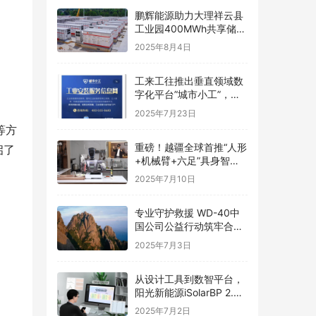
鹏辉能源助力大理祥云县
工业园400MWh共享储能
电站并网，加速新型电力
2025年8月4日
系统构建
工来工往推出垂直领域数
字化平台”城市小工”，破
解工业安装行业资源匹配
2025年7月23日
难题
等方
重磅！越疆全球首推“人形
启了
+机械臂+六足”具身智能
平台，场景落地最优解
2025年7月10日
专业守护救援 WD-40中
国公司公益行动筑牢合肥
防汛安全线
2025年7月3日
从设计工具到数智平台，
阳光新能源iSolarBP 2.0
重塑分布式电站设计范
2025年7月2日