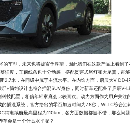
混动技术的车型，未来也将被寄予厚望，因此我们在这款产品上看到了
具辨识度，车辆线条也十分动感，搭配贯穿式尾灯和大尾翼，能
轴距2.7米，在同级中属于主流水平。在内饰方面，启辰大V DD-i
+简约设计也符合插混SUV身份，同时新车还配备了启辰V-Li
列科技配置，相信年轻家庭会比较喜欢。动力方面作为用户关注
机组成的插混系统，官方给出的零百加速时间为7.8秒，WLTC综合油
km，NEDC纯电续航最高里程为110km，各方面数据都挺不错，那么问
i养车会是一个什么水平呢？