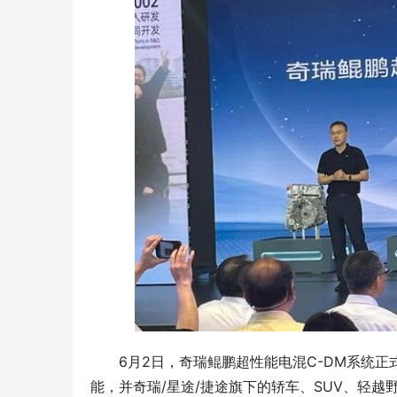
6月2日，奇瑞鲲鹏超性能电混C-DM系统
能，并奇瑞/星途/捷途旗下的轿车、SUV、轻