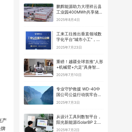
鹏辉能源助力大理祥云县
工业园400MWh共享储能
电站并网，加速新型电力
2025年8月4日
系统构建
工来工往推出垂直领域数
字化平台”城市小工”，破
解工业安装行业资源匹配
2025年7月23日
难题
重磅！越疆全球首推“人形
+机械臂+六足”具身智能
平台，场景落地最优解
2025年7月10日
专业守护救援 WD-40中
国公司公益行动筑牢合肥
防汛安全线
2025年7月3日
从设计工具到数智平台，
充产
阳光新能源iSolarBP 2.0
重塑分布式电站设计范
绿牌
2025年7月2日