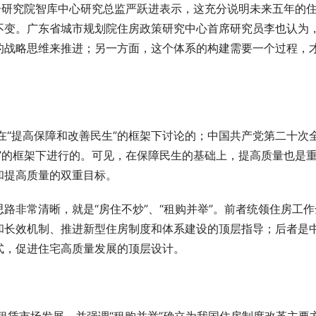
居研究院智库中心研究总监严跃进表示，这充分说明未来五年的
不变。广东省城市规划院住房政策研究中心首席研究员李也认为
的战略思维来推进；另一方面，这个体系的构建需要一个过程，
在“提高保障和改善民生”的框架下讨论的；中国共产党第二十次
”的框架下进行的。可见，在保障民生的基础上，提高质量也是
和提高质量的双重目标。
路非常清晰，就是“房住不炒”、“租购并举”。前者统领住房工作
和长效机制、推进新型住房制度和体系建设的顶层指导；后者是
GPS定位器产业优选：小娃科技领
风光大基地并网消纳压力持续激增？
式，促进住宅高质量发展的顶层设计。
50多并多串聚合物电芯定制全链路
EP 电力展集中展示集中式新能源
成套技术