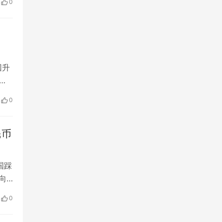
0
…
回升
统
0
亿
民币
国踩
向
0
00