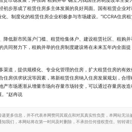
房租赁市场发展，并强调“租购并举”确立为我国住房制度改革主要
已经初步形成了租赁住房多主体发展的良好局面。国有租赁企业对
化、制度化的租赁住房企业积极参与市场建设。”ICCRA住房租
设、降低新市民落户门槛、租赁给集体户、建设租赁社区、租购并
体的共同努力下，租购并举的住房制度建设将在未来五年内全面提
于多渠道，提供规模化、专业化管理的住房，扩大租赁住房的有效
结合住房供求状况等因素，将新租赁住房纳入住房发展规划，合理
房地产市场逐渐从增量市场向存量市场转变，可以通过存量房改造
。”赵冉说
传递更多信息，并不代表本网赞同其观点和对其真实性负责，本网站无法
通知我们，本网站将在第一时间及时删除，不承担任何侵权责任。转转请