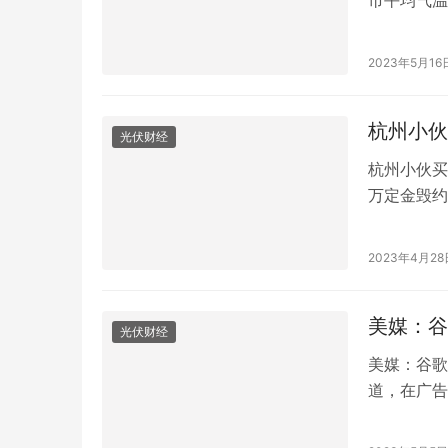
市平均气温
史同期最少
从来没有像
2023年5月16
雨。昨天，
刷器…
杭州小伙
光伏财经
杭州小伙买
万定金毁约
房。张明之
小区。为了
2023年4月28
一套房子，
中介与房…
美媒：谷
光伏财经
美媒：谷歌
道，在广告
“字母”今
谷歌和拥有