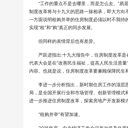
“工作的重点不是去哪里，而是怎么去。”易
制度改革将与十九大的思路一脉相承，即大方向
一方面说明租购并举的住房制度必须以时不我待
实现“租”和“购”真正的同步发展。
但同样的表情背后也有差异。
严跃进指出:十九大报告中，住房制度改革是
代表大会是在“改善民生福祉，提高人民生活质量
内容。也就是说，住房制度改革要兼顾保障民生
李进一步分析指出，新时期住房工作的顶层思
局，是全国开展行业和市场管理、创新管理模式
年度输配电采购平台！75000+精准买家就
2026年
进一步推进住房制度改革，探索房地产开发新模
位，全品类一次二次设备一站式选型、比
衔，186
价、签约
解析
“租购并举”有望加速。