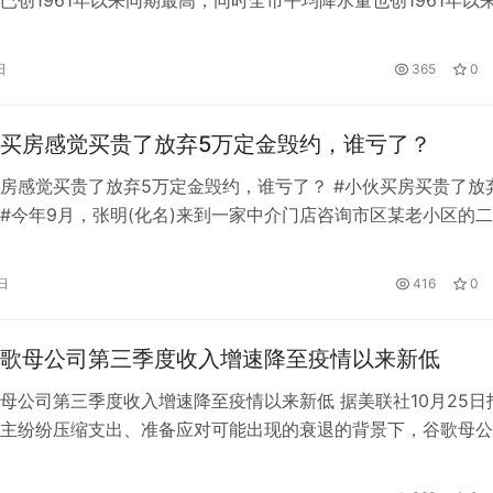
已创1961年以来同期最高，同时全市平均降水量也创1961年以
。持续的极端高温、点多面广的山火、形势严峻的旱情……重庆
现在这样，祈盼一场轰轰烈烈的大雨！ 重庆人愿用身上的肉换
日
365
0
隔壁的四川下雨了。难得的降雨让人非常开心，有车主表示：连
买房感觉买贵了放弃5万定金毁约，谁亏了？
房感觉买贵了放弃5万定金毁约，谁亏了？ #小伙买房买贵了放
#今年9月，张明(化名)来到一家中介门店咨询市区某老小区的
前一直在外地工作，今年才回到杭州。我哥哥姐姐父母都住在这
和家人团聚，他希望在小区买套二手房。 很快，张明看中了3楼
日
416
0
面积90㎡。此房装修精美，地暖。张明对房子非常满意，很快
歌母公司第三季度收入增速降至疫情以来新低
母公司第三季度收入增速降至疫情以来新低 据美联社10月25日
主纷纷压缩支出、准备应对可能出现的衰退的背景下，谷歌母公
年夏天的收入增速降至疫情爆发两年多前扰乱经济以来的最低水平
多家小规模科技公司的“字母”公司25日公布的数字显示，今年