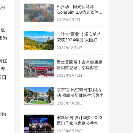
AI驱动，阳光新能源
也被
iSolarSim 2.0仿真软件引
领光伏智能评估新时代！
2025年7月2日
的底
一叶带“百业” | 诏安单丛
成为
荣获2024年度“大国好货·
一县一品”特色品牌
2024年12月4日
房住
聚焦黄圃展丨鑫奇健康厨
房闪耀登场，引爆财富盛
合理
宴
2023年8月12日
求日
京东“新风空调日”快闪活
动 领略清新健康生活风尚
2023年7月26日
租购
创新家居 设计圆梦 2023
西门子家电家庭公共空间
设计大赛圆满礼成
2023年6月29日