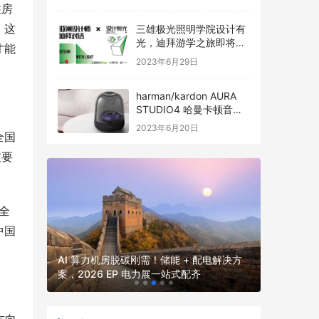
住房
，这
三雄极光照明学院设计有
光，迪拜游学之旅即将启
才能
程
2023年6月29日
harman/kardon AURA
STUDIO4 哈曼卡顿音乐
琉璃四代全新发布
2023年6月20日
全国
重要
全
中国
2026
2026 
并网核心
AI 算力机房脱碳刚需！储能 + 配电解决方
厂、园区、
案，2026 EP 电力展一站式配齐
电力展一