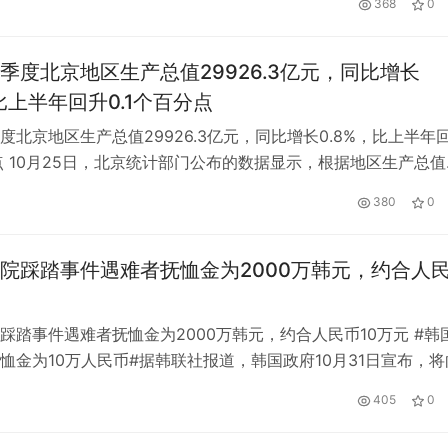
368
0
比增长6%，达到691亿美元。 这标志着“字母”公司2020年4月
季度北京地区生产总值29926.3亿元，同比增长
，比上半年回升0.1个百分点
度北京地区生产总值29926.3亿元，同比增长0.8%，比上半年
分点 10月25日，北京统计部门公布的数据显示，根据地区生产总值
，今年前三季度，北京市地区生产总值29926.3亿元，同比增长
380
0
比上半年回升0.1个百分点。 分产业看，北京市第一产业增加值74.3
4%。 第二产业实现增加值4624.7亿元…
院踩踏事件遇难者抚恤金为2000万韩元，约合人
踩踏事件遇难者抚恤金为2000万韩元，约合人民币10万元 #韩
恤金为10万人民币#据韩联社报道，韩国政府10月31日宣布，将
事故遇难者家属支付抚恤金和丧葬费，并提供遗体运送费用。其
405
0
家属抚恤金为2000万韩元(约合人民币10.2万元)，丧葬费高达15
人民币7.7万元)。伤者还可获得500万至1000…