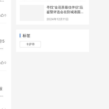
来历
寻找“金花茶最佳伴侣”品
人，
鉴暨评选会在防城港圆满
一场
举办，年度最佳配方诞生
0
2024年12月11日
雨
标签
弃5
卡萨帝
二手
个
的
0
通过
报
司
。
第三