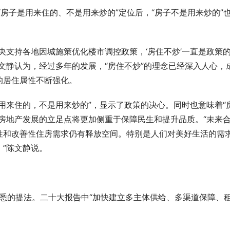
“房子是用来住的、不是用来炒的”定位后，“房子不是用来炒的”
央支持各地因城施策优化楼市调控政策，‘房住不炒’一直是政策
文静认为，经过多年的发展，“房住不炒”的理念已经深入人心，
的居住属性不断强化。
用来住的，不是用来炒的”，显示了政策的决心。同时也意味着“
房地产发展的立足点将更加侧重于保障民生和提升品质。“未来
性和改善性住房需求仍有释放空间。特别是人们对美好生活的需
”陈文静说。
较熟悉的提法。二十大报告中“加快建立多主体供给、多渠道保障、