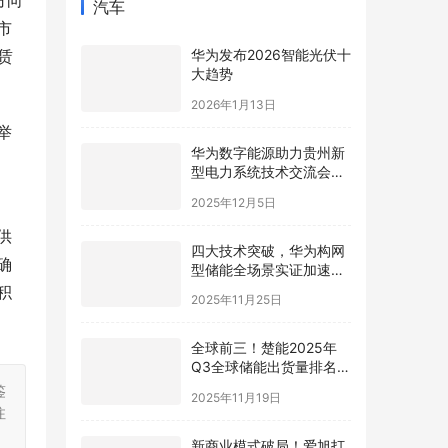
方向
汽车
市
赁
华为发布2026智能光伏十
大趋势
2026年1月13日
举
华为数字能源助力贵州新
型电力系统技术交流会在
贵安成功举行
2025年12月5日
供
四大技术突破，华为构网
确
型储能全场景实证加速新
型电力系统高质量发展
积
2025年11月25日
全球前三！楚能2025年
Q3全球储能出货量排名再
进阶
鉴
2025年11月19日
注
新商业模式破局！爱旭打