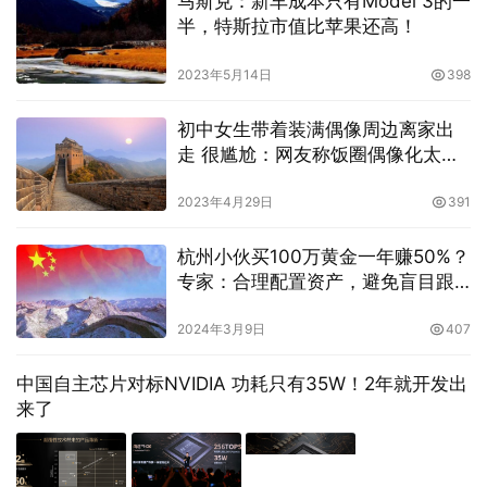
马斯克：新车成本只有Model 3的一
半，特斯拉市值比苹果还高！
2023年5月14日
398
初中女生带着装满偶像周边离家出
走 很尴尬：网友称饭圈偶像化太可
怕了
2023年4月29日
391
杭州小伙买100万黄金一年赚50%？
专家：合理配置资产，避免盲目跟
风
2024年3月9日
407
中国自主芯片对标NVIDIA 功耗只有35W！2年就开发出
来了