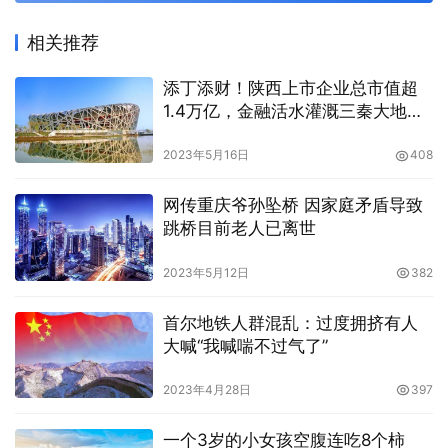
相关推荐
添丁添财！陕西上市企业总市值超
1.4万亿，金融活水灌溉三秦大地各
行各业
2023年5月16日
408
网传重庆爷孙坠桥 因家庭矛盾导致
跳桥目前老人已离世
2023年5月12日
382
首尔地铁人群混乱：过度拥挤有人
大喊“我喊喘不过气了”
2023年4月28日
397
一个3岁的小女孩空腹连吃8个柿