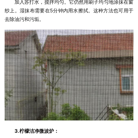
加入苏打水，搅拌均匀。它仍然用刷子均匀地涂抹在窗
纱上。湿抹布需要在5分钟内用水擦拭。这种方法也可用于
去除油污和污垢。
3.柠檬
洁净微波炉：