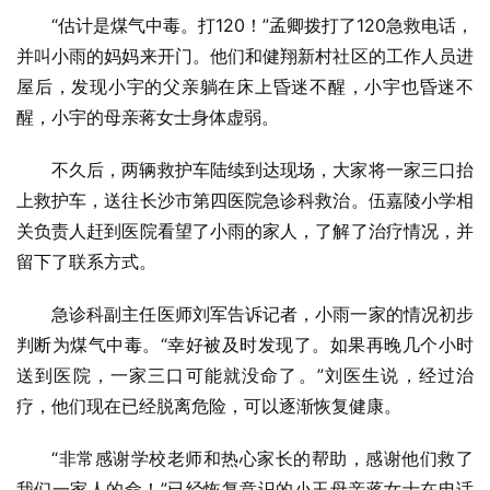
“估计是煤气中毒。打120！”孟卿拨打了120急救电话，
并叫小雨的妈妈来开门。他们和健翔新村社区的工作人员进
屋后，发现小宇的父亲躺在床上昏迷不醒，小宇也昏迷不
醒，小宇的母亲蒋女士身体虚弱。
不久后，两辆救护车陆续到达现场，大家将一家三口抬
上救护车，送往长沙市第四医院急诊科救治。伍嘉陵小学相
关负责人赶到医院看望了小雨的家人，了解了治疗情况，并
留下了联系方式。
急诊科副主任医师刘军告诉记者，小雨一家的情况初步
判断为煤气中毒。“幸好被及时发现了。如果再晚几个小时
送到医院，一家三口可能就没命了。”刘医生说，经过治
疗，他们现在已经脱离危险，可以逐渐恢复健康。
“非常感谢学校老师和热心家长的帮助，感谢他们救了
我们一家人的命！”已经恢复意识的小玉母亲蒋女士在电话