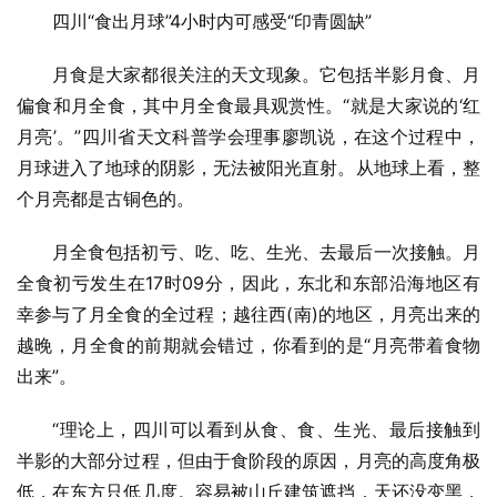
四川“食出月球”4小时内可感受“印青圆缺”
月食是大家都很关注的天文现象。它包括半影月食、月
偏食和月全食，其中月全食最具观赏性。“就是大家说的‘红
月亮’。”四川省天文科普学会理事廖凯说，在这个过程中，
月球进入了地球的阴影，无法被阳光直射。从地球上看，整
个月亮都是古铜色的。
月全食包括初亏、吃、吃、生光、去最后一次接触。月
全食初亏发生在17时09分，因此，东北和东部沿海地区有
幸参与了月全食的全过程；越往西(南)的地区，月亮出来的
越晚，月全食的前期就会错过，你看到的是“月亮带着食物
出来”。
“理论上，四川可以看到从食、食、生光、最后接触到
半影的大部分过程，但由于食阶段的原因，月亮的高度角极
低，在东方只低几度。容易被山丘建筑遮挡，天还没变黑，