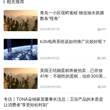
相关推荐
青岛一小区现鳄雀鳝 物业抽水抓捕
数条“怪鱼”
2023年5月7日
441
b2b电商系统该如何推广比较好呢？
2023年5月5日
380
英国王结婚蛋糕将被拍卖，已存放
41年：不能吃的蛋糕，估价300英
镑
2023年5月15日
381
专访丨TONA朵纳家居董事长沈总：卫浴产品的本质是
让消费者“享受轻松时刻”