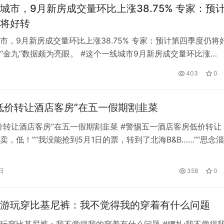
城市，9月新房成交量环比上涨38.75% 专家：预
将好转
市，9月新房成交量环比上涨38.75% 专家：预计第四季度仍将
“金九”数据颇为亮眼。 #这个一线城市9月新房成交量环比涨
%，专家：预计四季度依然向好#2022年10月24日，国家统计局发布
403
0
9月商品房销售价格变动情况。其中，北京新建商品住宅销售价格
%，二手房销售价格环比上涨0.4%，二手房销售价格排名…
低价转让酒店客房”在五一假期割韭菜
价转让酒店客房”在五一假期割韭菜 #警惕五一酒店客房低价转让
以卖，低！”“我没能抢到5月1日的票，转到了北海B&B……”“思念
30日，低价！”…..五一假期前，在一些社交平台上，总能看到有
刷这些关于转让酒店房间、民宿的帖子。 众所周知，今年五一
日
358
0
旅客发送量创新高，酒店预订也很紧张…
游玩穿比基尼裤：我不觉得我的穿着有什么问题
玩穿比基尼裤：我不觉得我的穿着有什么问题 #娜扎:我不觉得