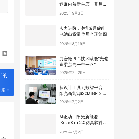
造反内卷新生态，开启光
伏价值新周期
2025年9月3日
实力进阶，楚能8月储能
电池出货量位居全球第四
2025年8月19日
力合微PLC技术赋能“光储
直柔点亮一带一路”
2025年7月29日
”的
从设计工具到数智平台，
一篇
阳光新能源iSolarBP 2.0
重塑分布式电站设计范
2025年7月2日
式！
AI驱动，阳光新能源
iSolarSim 2.0仿真软件引
领光伏智能评估新时代！
2025年7月2日