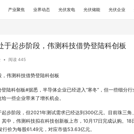
产业聚焦
业界动态
光伏发电
光伏储能
光伏企业
处于起步阶段，伟测科技借势登陆科创板
经
•
阅读 445
段，伟测科技借势登陆科创板
势登陆科创板#据悉，半导体企业已经进入“寒冬”，但一些细分行
这给一些企业带来了增长机会。
起步阶段，但2021年测试需求已经达到300亿元。目前珠三角
其中，伟测科技拟在科技创新板上市，10月17日完成认购。18
发行价为每股61.49元，对应市值53.63亿元。