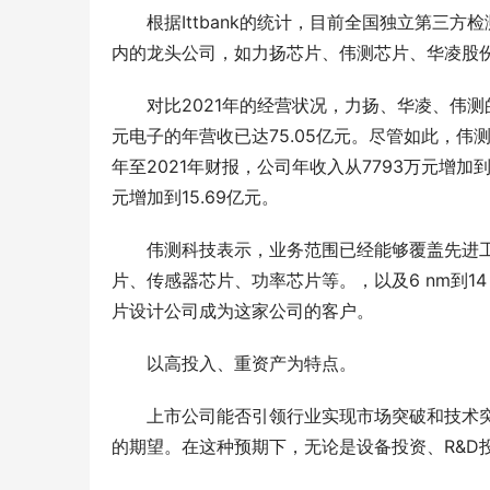
根据Ittbank的统计，目前全国独立第三
内的龙头公司，如力扬芯片、伟测芯片、华凌股
对比2021年的经营状况，力扬、华凌、伟测的
元电子的年营收已达75.05亿元。尽管如此，伟
年至2021年财报，公司年收入从7793万元增加到4
元增加到15.69亿元。
伟测科技表示，业务范围已经能够覆盖先进工艺
片、传感器芯片、功率芯片等。，以及6 nm到14
片设计公司成为这家公司的客户。
以高投入、重资产为特点。
年度输配电采购平台！75000+精准买家就
2026年
位，全品类一次二次设备一站式选型、比
衔，186
上市公司能否引领行业实现市场突破和技术
价、签约
解析
的期望。在这种预期下，无论是设备投资、R&D