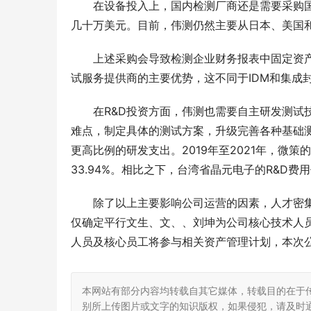
在设备投入上，国内检测厂商还是需要采购国外设
几十万美元。目前，伟测仍然主要从日本、美国
上述采购会导致检测企业财务报表中固定资
试服务提供商的主要优势，这不同于IDM和集成
在R&D投资方面，伟测也需要自主研发测试
难点，制定具体的测试方案，升级完善各种基础
更高比例的研发支出。2019年至2021年，微策的R
33.94%。相比之下，台湾省晶元电子的R&D费用仅占
除了以上主要影响公司运营的因素，人才密
仅确定平行文生、文、、刘坤为公司核心技术人员
人员及核心员工将参与相关资产管理计划，本次公开
本网站有部分内容均转载自其它媒体，转载目的在于
别所上传图片或文字的知识版权，如果侵犯，请及时