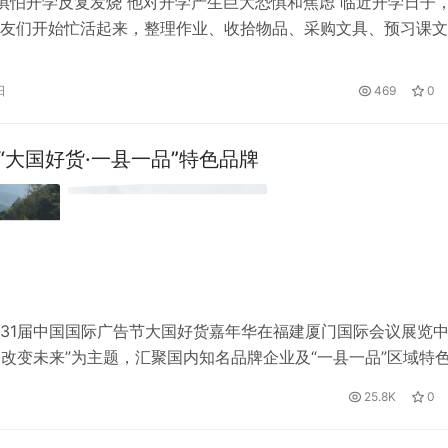
惧怕开学反复发烧 他对开学产生巨大恐惧和焦虑 临近开学日子
友们开始忙活起来，整理作业、收拾物品、采购文具、预习课文
要想愉快的开学，还要保持一个好的身心健康状态。 这里面一
岁男孩就很典型，他一周以来反复发烧，体温高时可超39℃，
日
469
0
科反复检查排除异常后，最终在精神科对了症。原来，暑期快要
的作…
度“大国好货·一县一品”特色品牌
，第31届中国国际广告节大国好货嘉年华在福建厦门国际会议展览
·改变未来”为主题，汇聚国内知名品牌企业及“一县一品”区域特
传递中国品牌的发展势能，全力助推中国品牌健康发展。 一叶“千
25.8K
0