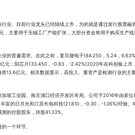
兴行业。目前行业龙头已经陆续上市，为的就是通过发行股票融
2亿元，主要用于无锡工厂产能扩张，大部分资金将用于购买生产线
普遍需求。在此之前，复旦微电子(84.250，5.24，6.63%
芯片(33.450，-0.83，-2.42%)2020年在科创板上市
增发融资13.6亿元。相关数据显示，高投入、重资产是检测行业的主
加坡工业园、南京浦口经济开发区布局。公司于2016年由多位
日月光和江苏长电科技(21.810，-0.30，-1.36%)经验。I
的控股股东，持股41.33%。
链的一个环节。