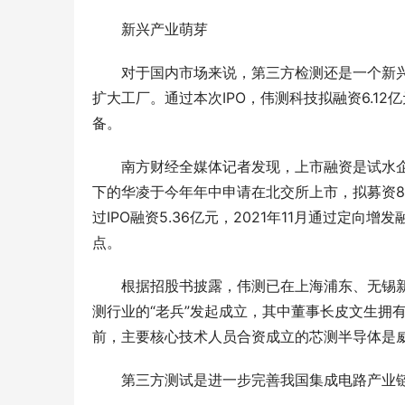
新兴产业萌芽
对于国内市场来说，第三方检测还是一个新
扩大工厂。通过本次IPO，伟测科技拟融资6.1
备。
南方财经全媒体记者发现，上市融资是试水企业的
下的华凌于今年年中申请在北交所上市，拟募资8亿元；阳
过IPO融资5.36亿元，2021年11月通过定向
点。
根据招股书披露，伟测已在上海浦东、无锡新
测行业的“老兵”发起成立，其中董事长皮文生拥有丰富的
前，主要核心技术人员合资成立的芯测半导体是威测
第三方测试是进一步完善我国集成电路产业