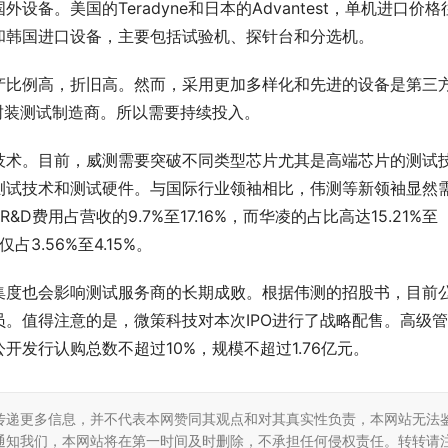
备。美国的Teradyne和日本的Advantest，单机进口价格
和韩国进口设备，主要包括试验机、探针台和分选机。
产比例高，折旧高。然而，采用更加多样化和先进的设备是第三
封装测试制造商。所以需要持续投入。
技术。目前，威测需要突破不同类型芯片尤其是高端芯片的测试
测试技术和测试硬件。与国际行业领袖相比，伟测等新领袖显然
&D费用占营收的9.7%至17.16%，而华凌的占比高达15.21%至
3.56%至4.15%。
集度也会影响测试服务商的长期成败。根据伟测的招股书，目前
。值得注意的是，微策科技对本次IPO进行了战略配售。高级
发行认购总数不超过10%，规模不超过1.76亿元。
传递更多信息，并不代表本网赞同其观点和对其真实性负责，本网站无法
通知我们，本网站将在第一时间及时删除，不承担任何侵权责任。转转请