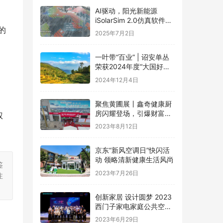
AI驱动，阳光新能源
。
iSolarSim 2.0仿真软件引
的
领光伏智能评估新时代！
2025年7月2日
一叶带“百业” | 诏安单丛
荣获2024年度“大国好货·
一县一品”特色品牌
2024年12月4日
聚焦黄圃展丨鑫奇健康厨
房闪耀登场，引爆财富盛
权
宴
2023年8月12日
京东“新风空调日”快闪活
动 领略清新健康生活风尚
鉴
2023年7月26日
注
创新家居 设计圆梦 2023
西门子家电家庭公共空间
设计大赛圆满礼成
2023年6月29日