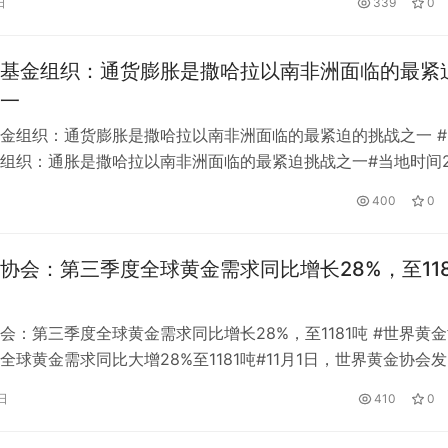
日
339
0
客车，二车迎头相撞，骑手腾空而起，从小客车车身上翻了过去
基金组织：通货膨胀是撒哈拉以南非洲面临的最紧
一
金组织：通货膨胀是撒哈拉以南非洲面临的最紧迫的挑战之一 #
组织：通胀是撒哈拉以南非洲面临的最紧迫挑战之一#当地时间2
币基金组织表示，撒哈拉以南非洲从新肺炎疫情、食品和能源价
400
0
共债务高企中缓慢复苏。该地区面临的最紧迫的问题之一是需要
十年中的通货膨胀(115.74，3.76，3.36%)，通货膨胀对人民
协会：第三季度全球黄金需求同比增长28%，至118
会：第三季度全球黄金需求同比增长28%，至1181吨 #世界黄
全球黄金需求同比大增28%至1181吨#11月1日，世界黄金协会
黄金需求趋势报告显示，2022年第三季度全球黄金需求(不包括
日
410
0
比增长28%，至1181吨。 第三季度的强劲表现也使今年迄今的黄
到了疫情前的水平；其中，虽然投资需求明显收缩，但…