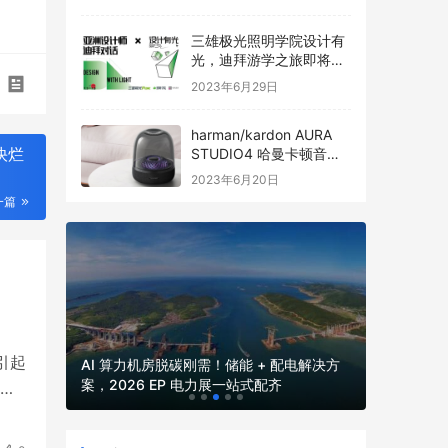
三雄极光照明学院设计有
光，迪拜游学之旅即将启
程
2023年6月29日
harman/kardon AURA
快烂
STUDIO4 哈曼卡顿音乐
琉璃四代全新发布
2023年6月20日
一篇
2026
2026 
引起
并网核心
AI 算力机房脱碳刚需！储能 + 配电解决方
厂、园区、
案，2026 EP 电力展一站式配齐
路上
电力展一
 进
面