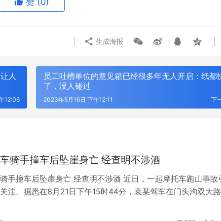
赞
(0)
生成海报
，让人
员工吐槽单位的意见箱已经很多年无人开启：纸都
了，没人碰过
午12:06
2023年5月16日 下午12:11
下
车骑手撞车后坠崖身亡 经查明不涉酒
GPS定位器产业优选：小娃科技领
风光大基地并网消纳压力持续激增？
骑手撞车后坠崖身亡 经查明不涉酒 近日，一起摩托车跑山事故
50多并多串聚合物电芯定制全链路
EP 电力展集中展示集中式新能源
成套技术
关注。据悉在8月21日下午15时44分，袁某驾车在门头沟双大
不断“压弯”，在以70多公里时速刚刚驶过一个路侧“弯道”路标。
的弯道时，袁某驾驶的摩托车突然越过中线，驶入逆行，这时对