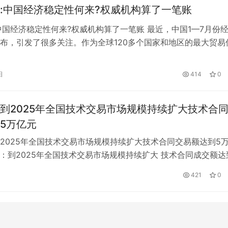
:中国经济稳定性何来?权威机构算了一笔账
中国经济稳定性何来?权威机构算了一笔账 最近，中国1—7月份
布，引发了很多关注。作为全球120多个国家和地区的最大贸易
济下一步的走势，牵动着全球经济的脉搏。 过去十年间，中国
枢纽港口的航线量增长了60%。海运服务网络联通了100多个国家
日
414
0
口，成为全球海运连接度最高的国家当前，百年变局和世纪疫情
到2025年全国技术交易市场规模持续扩大技术合
5万亿元
2025年全国技术交易市场规模持续扩大技术合同交易额达到5
部：到2025年全国技术交易市场规模持续扩大 技术合同成交额达
技部印发《“十四五”技术要素市场专项规划》通知，发展目标指
421
0
年，互联互通的技术要素交易网络基本建成。 中国技术交易所、上
和深圳证券交易所三个国家知识产权和科技成果产权交易机构基