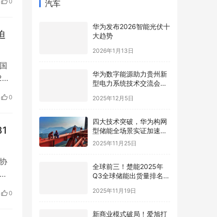
0
汽车
，
华为发布2026智能光伏十
迫
大趋势
2026年1月13日
国
华为数字能源助力贵州新
0
型电力系统技术交流会在
格
贵安成功举行
0
2025年12月5日
解
的…
四大技术突破，华为构网
1
型储能全场景实证加速新
型电力系统高质量发展
2025年11月25日
金协
全球前三！楚能2025年
发布
Q3全球储能出货量排名再
进阶
场
2025年11月19日
0
金
新商业模式破局！爱旭打