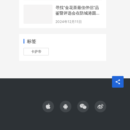
寻找“金花茶最佳伴侣”品
鉴暨评选会在防城港圆满
举办，年度最佳配方诞生
2024年12月11日
标签
卡萨帝