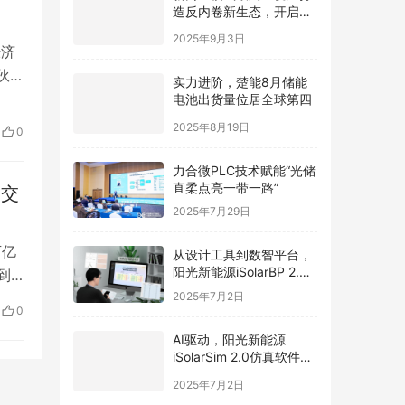
造反内卷新生态，开启光
伏价值新周期
2025年9月3日
经济
伙
实力进阶，楚能8月储能
沿海
电池出货量位居全球第四
和地
2025年8月19日
0
相
力合微PLC技术赋能“光储
直柔点亮一带一路”
同交
2025年7月29日
万亿
从设计工具到数智平台，
阳光新能源iSolarBP 2.0
到5
重塑分布式电站设计范
出，
2025年7月2日
式！
0
海
AI驱动，阳光新能源
iSolarSim 2.0仿真软件引
领光伏智能评估新时代！
2025年7月2日