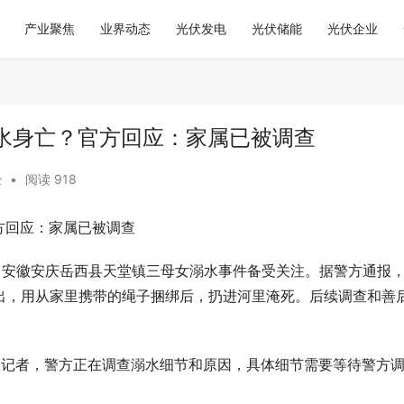
产业聚焦
业界动态
光伏发电
光伏储能
光伏企业
水身亡？官方回应：家属已被调查
经
•
阅读 918
方回应：家属已被调查
，安徽安庆岳西县天堂镇三母女溺水事件备受关注。据警方通报，
)外出，用从家里携带的绳子捆绑后，扔进河里淹死。后续调查和善
报记者，警方正在调查溺水细节和原因，具体细节需要等待警方