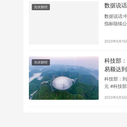
数据说话
光伏财经
数据说话:
指标陆续公
伴，中国经
11个国际
2023年5月15
区的主要港
互…
科技部：
光伏财经
易额达到
科技部：到
元 #科技
万亿元#科
2023年5月5日
到2025
技术交易所
本…