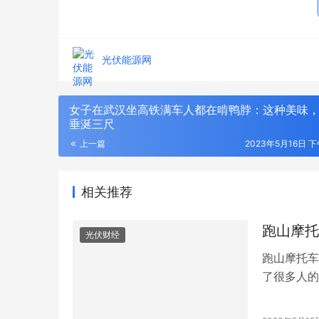
光伏能源网
女子在武汉坐高铁满车人都在啃鸭脖：这种美味
垂涎三尺
上一篇
2023年5月16日 下
相关推荐
跑山摩托
光伏财经
年度输配电采购平台！75000+精准买家就
2026年
跑山摩托车
位，全品类一次二次设备一站式选型、比
衔，186
价、签约
解析
了很多人的
高速穿行，
入它所指示