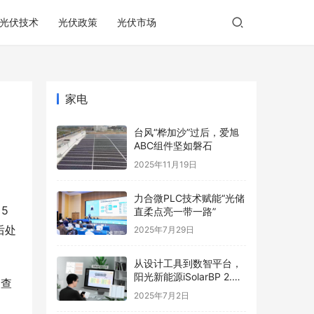
光伏技术
光伏政策
光伏市场
家电
台风“桦加沙”过后，爱旭
ABC组件坚如磐石
2025年11月19日
力合微PLC技术赋能“光储
5
直柔点亮一带一路”
后处
2025年7月29日
从设计工具到数智平台，
阳光新能源iSolarBP 2.0
调查
重塑分布式电站设计范
2025年7月2日
式！