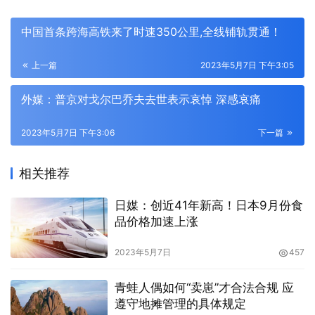
中国首条跨海高铁来了时速350公里,全线铺轨贯通！
上一篇
2023年5月7日 下午3:05
外媒：普京对戈尔巴乔夫去世表示哀悼 深感哀痛
2023年5月7日 下午3:06
下一篇
相关推荐
日媒：创近41年新高！日本9月份食
品价格加速上涨
2023年5月7日
457
青蛙人偶如何“卖崽”才合法合规 应
遵守地摊管理的具体规定