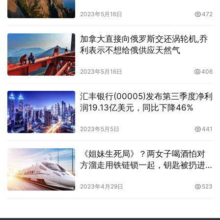
2023年5月16日
472
加拿大直接向俄罗斯交还涡轮机,乔
利表示不想给俄供应天然气
2023年5月16日
406
汇丰银行(00005)发布第三季度净利
润19.13亿美元，同比下降46%
2023年5月5日
441
《姐妹生死局》？两女子喝酒怕对
方溜走用铁链锁一起，钥匙被扔进
了厕所
2023年4月29日
523