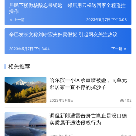
居民下楼做核酸忘带钥匙，邻居用云梯送回家全程遥控
操作
上一篇
2023年5月7日 下午3:03
辛巴发长文称刘畊宏夫妇卖假货 引起网友关注热议
2023年5月7日 下午3:04
下一篇
相关推荐
哈尔滨一小区承重墙被砸，同单元
邻居家一直不停的掉沙子
2023年5月8日
402
调侃新郎遭雷击身亡岂止是没口德
实质属于违法侵权行为