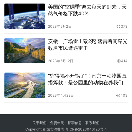
美国的“空调季”离去秋天的到来，天
然气价格下跌40%
2023年5月2日
373
安徽一广场雷击致2死 落雷瞬间曝光
数名市民遭遇雷击
2023年5月12日
414
“穷得揭不开锅了”！南京一动物园直
播筹款：是公园里的动物在养我们
2023年4月28日
403
关于我们
-
免责申明
- 招聘信息 -
联系我们
Copyright © 城市消费网
粤ICP备2023046120号-1