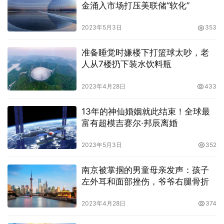
金涌入市场打压美联储“软化”
2023年5月3日
353
准备睡觉时嫌楼下打篮球太吵，老
人从7楼扔下装水饮料瓶
2023年4月28日
433
13年的神仙婚姻就此结束！全球最
富有超模吉赛尔·邦辰离婚
2023年5月3日
352
南京被掌掴的男童母亲发声：孩子
左外耳和面部挫伤，爷爷右腿骨折
2023年4月28日
374