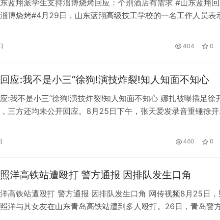
东蓝翔派学生支持淄博烧烤回应：个别酒店有需求 #山东蓝翔回
淄博烧烤#4月29日，山东蓝翔高级技工学校的一名工作人员表
期淄博的游客数量不好预测，当地的酒店和学校就业中心提出了
们积极报名，想感受一下淄博当地的氛围，于是学校把十几个学
日
404
0
店免费服务，主要是烧烤和做饭。工作人员还说，只要是山东来
都…
回应:我不是小三“徐狗!演技炸裂!知人知面不知心
应:我不是小三“徐狗!演技炸裂!知人知面不知心 娜扎被曝插足徐
，三方还均未公开回应。8月25日下午，张天爱发录音重锤徐开
他：“惯犯，希望所有女孩擦亮眼睛。”随后，娜扎本人转发，表
小三，之前不是现在不是以后更不会是！面临全网‘小三’的言论，
日
460
0
你是骗子！这段录音也是让我看清了你到底是个什么东西！” 看
照洋高铁站遭殴打 警方通报 因排队发生口角
洋高铁站遭殴打 警方通报 因排队发生口角 网传视频8月25日，
照洋与其女友在山东青岛高铁站遭到多人殴打。26日，青岛警
队发生口角，后在站台引发肢体冲突，此前双方无交集、无矛盾