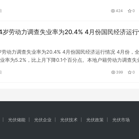
，青岛铁警在线通报：2022年8月25日17时58分，青岛铁路公安
日
424
0
所接青岛西站值班站长报警称，6、7号站台有旅客打架。民警…
-24岁劳动力调查失业率为20.4% 4月份国民经济运
4岁劳动力调查失业率为20.4% 4月份国民经济运行情况 4月份，
业率为5.2%，比上月下降0.1个百分点。本地户籍劳动力调查失
；外来户籍劳动力调查失业率为5.4%，其中外来农业户籍劳动力调
日
399
0
%。16-24岁、25-59岁劳动力调查失业率分别为20.4%、4.2%。
力中，初中及以下学历、高…
光伏储能
光伏企业
光伏技术
光伏政策
光伏市场