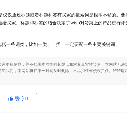
但是仅仅通过标题或者标题标签有买家的搜索词是根本不够的。要
推给买家。标题和标签的结合决定了wish对货架上的产品进行评
包括一些词类，比如一类、二类，一定要配一些主要关键词。
传递更多信息，并不代表本网赞同其观点和对其真实性负责，本网站无法
通知我们，本网站将在第一时间及时删除，不承担任何侵权责任。转转请
GPS定位器产业优选：小娃科技领
风光大基地并网消纳压力持续激增？
赞
(0)
50多并多串聚合物电芯定制全链路
EP 电力展集中展示集中式新能源
成套技术