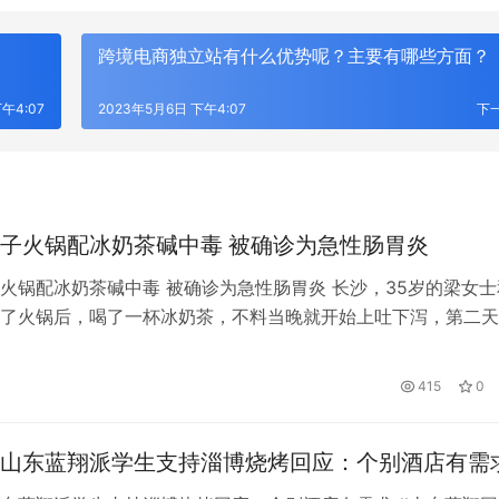
跨境电商独立站有什么优势呢？主要有哪些方面？
午4:07
2023年5月6日 下午4:07
下
子火锅配冰奶茶碱中毒 被确诊为急性肠胃炎
火锅配冰奶茶碱中毒 被确诊为急性肠胃炎 长沙，35岁的梁女士
了火锅后，喝了一杯冰奶茶，不料当晚就开始上吐下泻，第二天
，出现了四肢麻木无法动弹的情况。被确诊为急性肠胃炎引起的
中毒，如不及时治疗，可能会导致低钾性猝死。医生：秋季腹泻
415
0
吃油腻、生冷等食物，如出现腹痛腹泻等症状应及时就医。
山东蓝翔派学生支持淄博烧烤回应：个别酒店有需