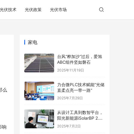
光伏技术
光伏政策
光伏市场
家电
台风“桦加沙”过后，爱旭
ABC组件坚如磐石
2025年11月19日
力合微PLC技术赋能“光储
那么
直柔点亮一带一路”
2025年7月29日
从设计工具到数智平台，
阳光新能源iSolarBP 2.0
重塑分布式电站设计范
2025年7月2日
影响
式！