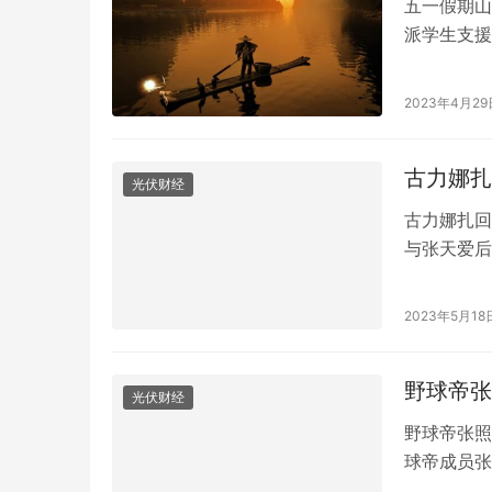
五一假期山
派学生支援
由于五一假
求。 学生
2023年4月29
到淄博的酒
客人，大家
古力娜扎
光伏财经
古力娜扎回
与张天爱后
出轨，怒斥
示：“不是
2023年5月18
直不敢相信
娜扎…
野球帝张
光伏财经
野球帝张照
球帝成员张
报称，因排