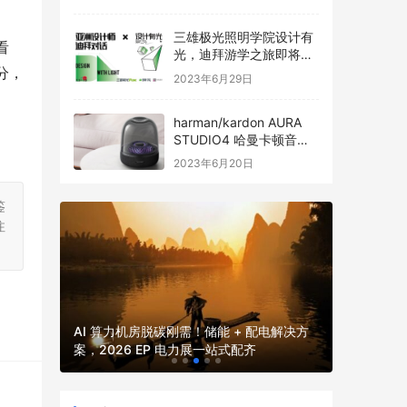
三雄极光照明学院设计有
看
光，迪拜游学之旅即将启
分，
程
2023年6月29日
harman/kardon AURA
STUDIO4 哈曼卡顿音乐
琉璃四代全新发布
2023年6月20日
鉴
注
2026
2026 
并网核心
AI 算力机房脱碳刚需！储能 + 配电解决方
厂、园区、
案，2026 EP 电力展一站式配齐
电力展一