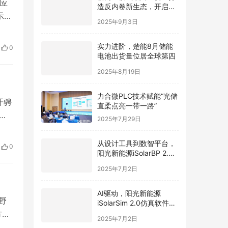
应
造反内卷新生态，开启光
示，
伏价值新周期
2025年9月3日
要
生送
实力进阶，楚能8月储能
0
的
电池出货量位居全球第四
2025年8月19日
力合微PLC技术赋能“光储
开骋
直柔点亮一带一路”
骋
2025年7月29日
一
从设计工具到数智平台，
0
阳光新能源iSolarBP 2.0
来
重塑分布式电站设计范
2025年7月2日
式！
AI驱动，阳光新能源
野
iSolarSim 2.0仿真软件引
领光伏智能评估新时代！
方通
2025年7月2日
。