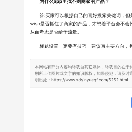
为什么app里找不到商家的产品？
答:买家可以根据自己的喜好搜索关键词，
wish是否抓住了商家的产品，才想着平台会不会
从而考虑是否给予流量。
标题设置一定要有技巧，建议写主要方向，
本网站有部分内容均转载自其它媒体，转载目的在于
别所上传图片或文字的知识版权，如果侵犯，请及时
明出处：
https://www.xdyinyueqf.com/5252.html
年度输配电采购平台！75000+精准买家就
2026年
位，全品类一次二次设备一站式选型、比
衔，186
价、签约
解析