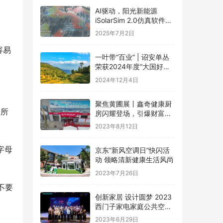
AI驱动，阳光新能源
iSolarSim 2.0仿真软件引
领光伏智能评估新时代！
2025年7月2日
容易
一叶带“百业” | 诏安单丛
荣获2024年度“大国好货·
一县一品”特色品牌
2024年12月4日
聚焦黄圃展丨鑫奇健康厨
光所
房闪耀登场，引爆财富盛
宴
2023年8月12日
字母
京东“新风空调日”快闪活
动 领略清新健康生活风尚
2023年7月26日
不要
创新家居 设计圆梦 2023
西门子家电家庭公共空间
设计大赛圆满礼成
2023年6月29日