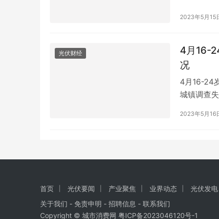
8月26日
2023年5月15
岛西站派出
4月16
光伏财经
况
4月16-2
城镇调查失
为5.1%
2023年5月16
业率为5.1
59岁劳动
首页
光伏要闻
产业聚焦
业界动态
光伏发电
关于我们
-
免责申明
- 招聘信息 -
联系我们
Copyright © 城市消费网
粤ICP备2023046120号-1