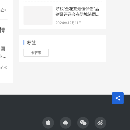
处青
寻找“金花茶最佳伴侣”品
0
鉴暨评选会在防城港圆满
举办，年度最佳配方诞生
2024年12月11日
行情
标签
全国
卡萨帝
业率
查失
0
25-