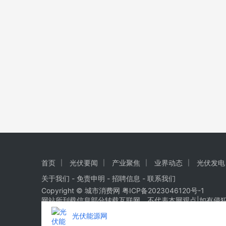
首页
光伏要闻
产业聚焦
业界动态
光伏发电
关于我们
-
免责申明
- 招聘信息 -
联系我们
Copyright © 城市消费网
粤ICP备2023046120号-1
网站所刊载信息部分转载互联网，不代表本网观点|如有侵
光伏能源网