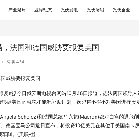
产业聚焦
业界动态
光伏发电
光伏储能
光伏企业
满，法国和德国威胁要报复美国
•
阅读 424
德国威胁要报复美国
报复#据今日俄罗斯电视台网站10月28日报道，德法两国领导人
转移到美国的减税和能源补贴计划，欧盟将不得不对美国进行报
ela Scholcz)和法国总统马克龙(Macron)都对白宫的通胀
”。德国宝马公司近日宣布，将投资10亿美元在其位于美国南卡
车间。(美联社)