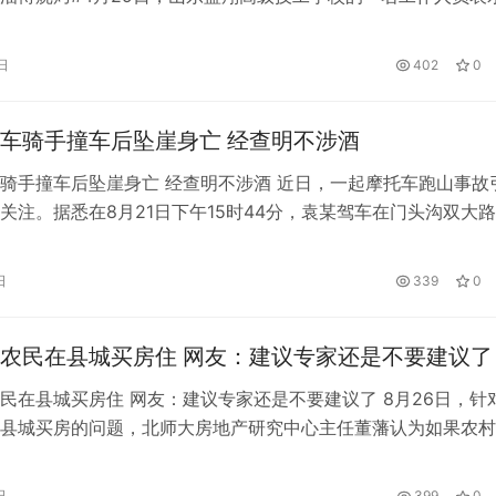
期淄博的游客数量不好预测，当地的酒店和学校就业中心提出了
们积极报名，想感受一下淄博当地的氛围，于是学校把十几个学
日
402
0
店免费服务，主要是烧烤和做饭。工作人员还说，只要是山东来
都…
车骑手撞车后坠崖身亡 经查明不涉酒
骑手撞车后坠崖身亡 经查明不涉酒 近日，一起摩托车跑山事故
关注。据悉在8月21日下午15时44分，袁某驾车在门头沟双大
不断“压弯”，在以70多公里时速刚刚驶过一个路侧“弯道”路标。
的弯道时，袁某驾驶的摩托车突然越过中线，驶入逆行，这时对
日
339
0
客车，二车迎头相撞，骑手腾空而起，从小客车车身上翻了过去
农民在县城买房住 网友：建议专家还是不要建议了
民在县城买房住 网友：建议专家还是不要建议了 8月26日，针
县城买房的问题，北师大房地产研究中心主任董藩认为如果农村
受影响，还是主张农民到县城里去住的。 他表示，在县城里，
公共服务，能接受到的信息，增长的见识，和农村的环境是完全
日
399
0