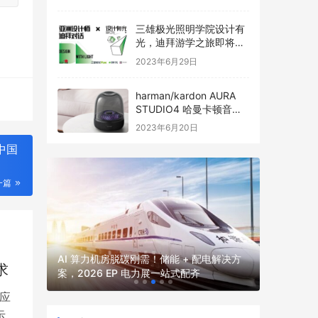
三雄极光照明学院设计有
光，迪拜游学之旅即将启
程
2023年6月29日
harman/kardon AURA
STUDIO4 哈曼卡顿音乐
琉璃四代全新发布
2023年6月20日
中国
一篇
2026
2026 
并网核心
AI 算力机房脱碳刚需！储能 + 配电解决方
求
厂、园区、
案，2026 EP 电力展一站式配齐
电力展一
应
示，