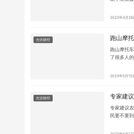
由于五一假
求。 学生
2023年4月29
到淄博的酒
客人，大家
跑山摩托
光伏财经
跑山摩托车
了很多人的
高速穿行，
入它所指示
2023年5月15
驶来一辆小
掉…
专家建议
光伏财经
专家建议农
民要不要到
生产经营不
人享受到的
2023年5月12