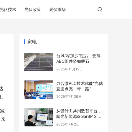
光伏技术
光伏政策
光伏市场
家电
台风“桦加沙”过后，爱旭
ABC组件坚如磐石
2025年11月19日
力合微PLC技术赋能“光储
达
直柔点亮一带一路”
复。
2025年7月29日
削减
从设计工具到数智平台，
阳光新能源iSolarBP 2.0
罗来
重塑分布式电站设计范
2025年7月2日
式！