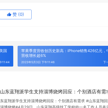
赞
(0)
美国
苹果季度营收创历史新高：iPhone销售426亿元，
营收增长超6%
11:44
2023年5月3日 下午11:46
下
GPS定位器产业优选：小娃科技领
风光大基地并网消纳压力持续激增？
50多并多串聚合物电芯定制全链路
EP 电力展集中展示集中式新能源
山东蓝翔派学生支持淄博烧烤回应：个别酒店有需
成套技术
东蓝翔派学生支持淄博烧烤回应：个别酒店有需求 #山东蓝翔回
淄博烧烤#4月29日，山东蓝翔高级技工学校的一名工作人员表