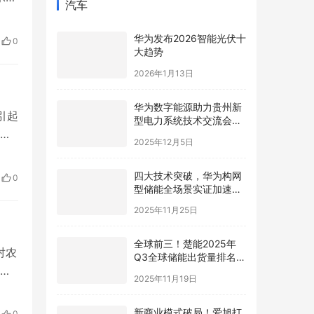
汽车
要
生送
华为发布2026智能光伏十
0
的
大趋势
2026年1月13日
华为数字能源助力贵州新
引起
型电力系统技术交流会在
路上
贵安成功举行
2025年12月5日
 进
面
四大技术突破，华为构网
0
，
型储能全场景实证加速新
型电力系统高质量发展
2025年11月25日
全球前三！楚能2025年
对农
Q3全球储能出货量排名再
的
进阶
2025年11月19日
一个
不
新商业模式破局！爱旭打
0