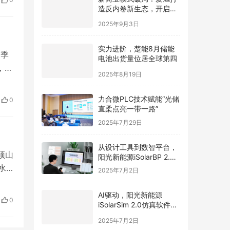
城
造反内卷新生态，开启光
伏价值新周期
2025年9月3日
实力进阶，楚能8月储能
3季
电池出货量位居全球第四
，
2025年8月19日
力合微PLC技术赋能“光储
0
直柔点亮一带一路”
2025年7月29日
从设计工具到数智平台，
顶山
阳光新能源iSolarBP 2.0
重塑分布式电站设计范
水
2025年7月2日
式！
时许
AI驱动，阳光新能源
0
iSolarSim 2.0仿真软件引
的
领光伏智能评估新时代！
2025年7月2日