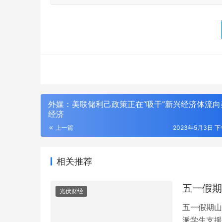
外媒：美联储利己政策正在“吸干”新兴经济体流向
经济
上一篇
2023年5月3日 下午
相关推荐
年度输配电采购平台！75000+精准买家就
2026年
位，全品类一次二次设备一站式选型、比
衔，186
五一假期
价、签约
解析
光伏财经
五一假期山
派学生支援