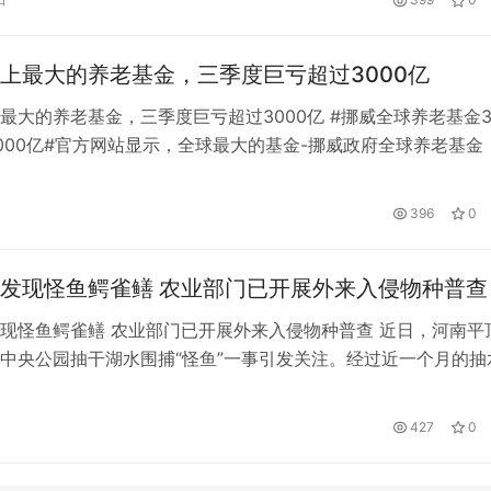
对于提升农民的个人的素质，是非常必要的。对于农民在住在县
种…
上最大的养老基金，三季度巨亏超过3000亿
最大的养老基金，三季度巨亏超过3000亿 #挪威全球养老基金
000亿#官方网站显示，全球最大的基金-挪威政府全球养老基金
3季度，挪威政府全球养老基金亏损4.4%，亏损4490亿挪威克朗
35亿元人民币)。 然而，尽管如此，基金还是赢了参考基准0.14个基
日
396
0
季度全球最大的索林韦尔斯基金亏损4.4% 此外，由…
发现怪鱼鳄雀鳝 农业部门已开展外来入侵物种普查
现怪鱼鳄雀鳝 农业部门已开展外来入侵物种普查 近日，河南平
中央公园抽干湖水围捕“怪鱼”一事引发关注。经过近一个月的抽
园云禅湖出现的“怪鱼”——两条外来物种鳄雀鳝已于8月27日零
关直播画面显示，其间一度有超过3000万网友在线围观“捕鱼现
427
0
料显示，鳄雀鳝原产于北美，主要分布在墨西哥到美国佛罗里达州