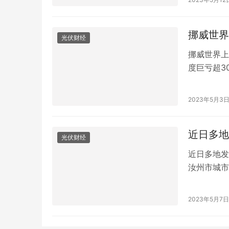
一样的。这
后如何继续
挪威世界
光伏财经
挪威世界上
度巨亏超3
2022年
(3152.
2023年5月3
点。 第三
近日多地
光伏财经
近日多地发
汝州市城市
作业，该公
被捕获。相
2023年5月7日
场”。 资
墨西…