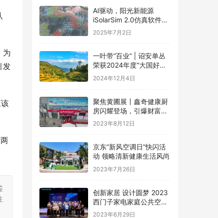
AI驱动，阳光新能源
认
iSolarSim 2.0仿真软件引
领光伏智能评估新时代！
2025年7月2日
。为
一叶带“百业” | 诏安单丛
荣获2024年度“大国好货·
引发
一县一品”特色品牌
2024年12月4日
聚焦黄圃展丨鑫奇健康厨
应该
房闪耀登场，引爆财富盛
宴
2023年8月12日
这两
京东“新风空调日”快闪活
动 领略清新健康生活风尚
2023年7月26日
鉴
创新家居 设计圆梦 2023
注
西门子家电家庭公共空间
设计大赛圆满礼成
2023年6月29日