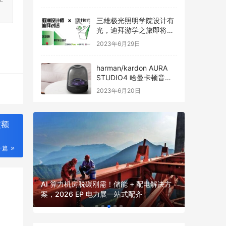
三雄极光照明学院设计有
光，迪拜游学之旅即将启
程
2023年6月29日
harman/kardon AURA
STUDIO4 哈曼卡顿音乐
琉璃四代全新发布
2023年6月20日
交额
一篇
2026 绿电直连全行业落地全景！覆盖工
年度输配电
电解决方
厂、园区、算力、外贸四大场景，EP 上海
位，全品
电力展一站式吃透全产业链解决方案
价、签约