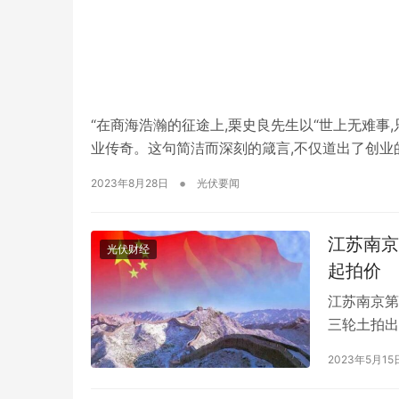
“在商海浩瀚的征途上,栗史良先生以“世上无难事
业传奇。这句简洁而深刻的箴言,不仅道出了创业
份信念,让他在茶叶行业掀起了一股品质和情感的
•
2023年8月28日
光伏要闻
是对商业目标和社会责任的双重追求。他…
江苏南京
光伏财经
起拍价
江苏南京第
三轮土拍出
地供应，总
2023年5月15
土地拍卖中
待摇，另1