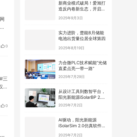
造反内卷新生态，开启光
伏价值新周期
2025年9月3日
行网
实力进阶，楚能8月储能
法
电池出货量位居全球第四
2025年8月19日
0
力合微PLC技术赋能“光储
直柔点亮一带一路”
2025年7月29日
#三
仅6
从设计工具到数智平台，
阳光新能源iSolarBP 2.0
上
重塑分布式电站设计范
2025年7月2日
部首
式！
0
与以
AI驱动，阳光新能源
iSolarSim 2.0仿真软件引
领光伏智能评估新时代！
2025年7月2日