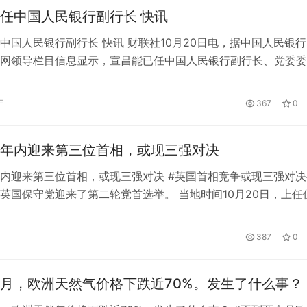
任中国人民银行副行长 快讯
中国人民银行副行长 快讯 财联社10月20日电，据中国人民银
网领导栏目信息显示，宣昌能已任中国人民银行副行长、党委委
宣昌能，男，汉族，1967年2月生，研究生学历、金融学博士、
学位，中共党员，现任中国人民银行副行长、党委委员。
日
367
0
年内迎来第三位首相，或现三强对决
内迎来第三位首相，或现三强对决 #英国首相竞争或现三强对决
英国保守党迎来了第二轮党首选举。 当地时间10月20日，上任
布，辞去首相职务和执政党保守党党首职务一职，成为英国历史
短的首相。 英国前首相约翰逊因一系列丑闻辞职后，保守党内
387
0
次议员投票，随后有16万保守党党员选举特拉兹接替约翰逊。 
月，欧洲天然气价格下跌近70%。发生了什么事？