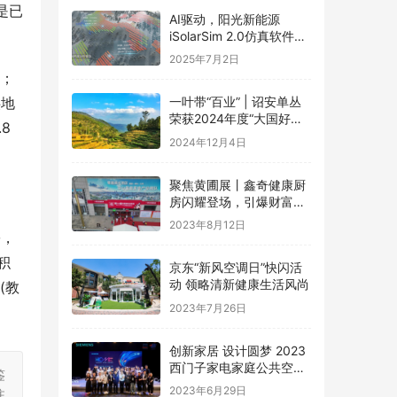
是已
AI驱动，阳光新能源
iSolarSim 2.0仿真软件引
领光伏智能评估新时代！
2025年7月2日
个；
供地
一叶带“百业” | 诏安单丛
荣获2024年度“大国好货·
8
一县一品”特色品牌
2024年12月4日
聚焦黄圃展丨鑫奇健康厨
房闪耀登场，引爆财富盛
宴
2023年8月12日
份，
积
京东“新风空调日”快闪活
动 领略清新健康生活风尚
(教
2023年7月26日
创新家居 设计圆梦 2023
西门子家电家庭公共空间
鉴
设计大赛圆满礼成
2023年6月29日
注