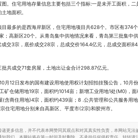
置图。住宅用地存量信息主要包括三个指标:一是未开工面积，二
的土地面积。
目最多的是西海岸新区，住宅用地项目共628个。市区有374
区49家；高新区20个。从青岛集中供地情况来看，青岛第三批集中
成交3宗，底价成交28宗，总成交价164.4亿元，总成交面积84.
共成交71套房屋，土地出让金合计298.87亿元。
10月12日发布的国有建设用地使用权计划招拍挂预公告，10月
工矿仓储用地19宗，面积约1014亩；新增工业用地1处(M0)，面
(含商住用地)4宗，面积约439亩；8 .公共管理和公共服务用地
4宗住宅用地分别来自高新区、平度市(2宗)和胶州市。
传递更多信息，并不代表本网赞同其观点和对其真实性负责，本网站无法
通知我们，本网站将在第一时间及时删除，不承担任何侵权责任。转转请