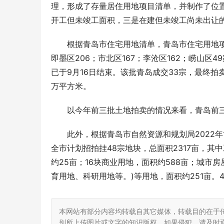
理，形成了存量居住用地项目清单，并制作了位
开工但未竣工面积，三是在建但未竣工尚未出让
根据青岛市住宅用地清单，青岛市住宅用地项
即墨区206；市北区167；李沧区162；崂山
已于9月16日结束。该批青岛成交33宗，最终拍卖
万平方米。
以今年前三批土地拍卖的情况来看，青岛前三批
此外，根据青岛市自然资源和规划局2022年
全市计划招拍挂48宗地块，总面积2317亩，其中
约25亩；16块商业用地，面积约588亩；城市房屋
育用地、科研用地等。)等用地，面积约251亩。
本网站有部分内容均转载自其它媒体，转载目的在于
别所上传图片或文字的知识版权，如果侵犯，请及时