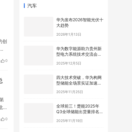
汽车
华为发布2026智能光伏十
大趋势
2026年1月13日
的创
华为数字能源助力贵州新
这
型电力系统技术交流会在
贵安成功举行
命,
2025年12月5日
0
四大技术突破，华为构网
型储能全场景实证加速新
总
型电力系统高质量发展
2025年11月25日
第
全球前三！楚能2025年
批土
Q3全球储能出货量排名再
进阶
时的
2025年11月19日
0
顶部
新商业模式破局！爱旭打