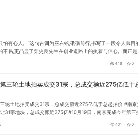
,只怕有心人。”这句古训为座右铭,砥砺前行,书写了一段令人瞩目
的不易,更凸显了栗史良先生在创业道路上的执着与信心。而正是
新风潮。 在问乡茗茶的创始人栗史良先生心中,创业始终是一项使
448
0
第三轮土地拍卖成交31宗，总成交额近275亿低于
三轮土地拍卖成交31宗，总成交额近275亿低于总起拍价 #南京
让31宗地块，总成交额近275亿#10月19日，南京完成今年第三
成交金额274.7亿元。南京此轮出让的32宗土地中，31宗在4小
日
401
0
最终成交，其中27宗为底价出让，3宗为溢价出让，仅1宗触及
宗为拍卖出让。总成交金额也低于总起拍价278.9…