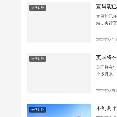
宣昌能已
光伏财经
宣昌能已任
站，央行官
员。简历：
律专业硕士
2023年5月14
英国将在
光伏财经
英国将在年
个多月来，
周的露台宣
在职时间最
2023年5月6日
先经历了五
往不…
不到两个
光伏财经