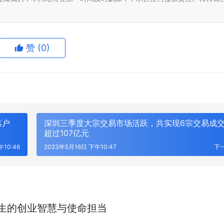
赞
(0)
生成海报
落户
深圳三季度大宗交易市场活跃，共实现6宗交易成
超过107亿元
午10:46
2023年5月16日 下午10:47
下
并网消纳压力持续激增？2026
展集中展示集中式新能源并网核心
AI 算力机房脱碳刚需！储能 + 配
案，2026 EP 电力展一站式配齐
生的创业智慧与使命担当