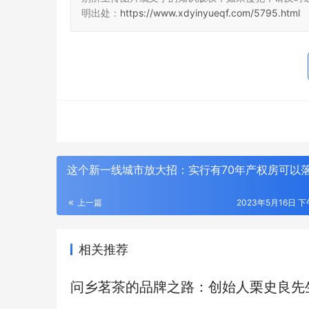
明出处：
https://www.xdyinyueqf.com/5795.html
光伏能源网
这个新一线城市放大招：实行有70年产权房可以
上一篇
2023年5月16日 下
准买家就
2026年GPS定位器产业优选：小娃科技领
风光大基地
相关推荐
型、比
衔，18650多并多串聚合物电芯定制全链路
EP 电力
解析
成套技术
问乡茗茶的品牌之路：创始人栗史良先