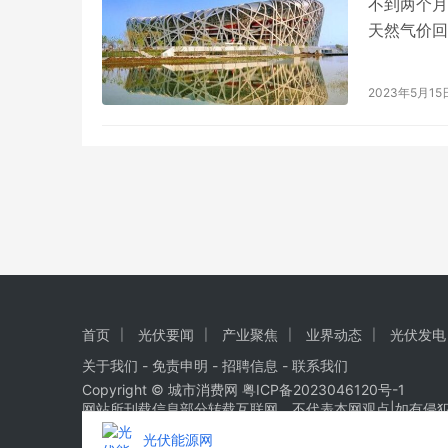
不到两个月
天然气价回
重分歧，因
欧洲能源价
2023年5月15
了一项新提
权转让…
首页
光伏要闻
产业聚焦
业界动态
光伏发电
关于我们
-
免责申明
- 招聘信息 -
联系我们
Copyright © 城市消费网
粤ICP备2023046120号-1
网站所刊载信息部分转载互联网，不代表本网观点|如有侵