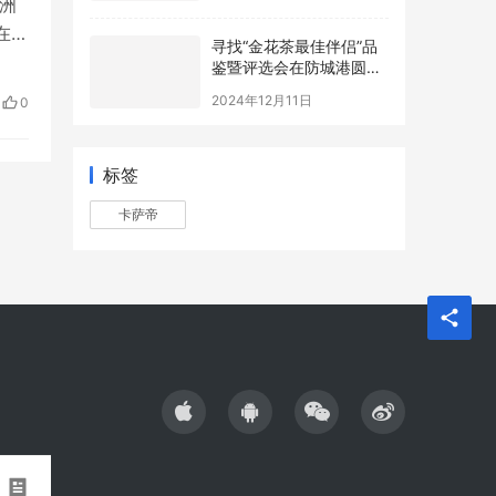
洲
在严
寻找“金花茶最佳伴侣”品
鉴暨评选会在防城港圆满
对
举办，年度最佳配方诞生
2024年12月11日
提出
0
产
标签
卡萨帝