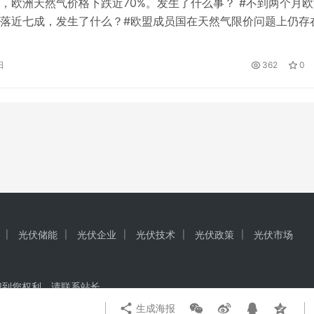
，欧洲天然气价格下跌近70%。发生了什么事？ #不到两个月欧
落近七成，发生了什么？#欧盟成员国在天然气限价问题上仍存
此欧盟委员会(以下简称欧委会)不得不抛出一系列应急方案，应
格飙升，确保冬季能源安全。 当地时间10月18日，欧盟委员会
日
362
0
议。主要措施包括联合购买天然气，对欧洲天然气交易中心荷兰
光伏储能
光伏企业
光伏技术
光伏政策
光伏市场
犯到您权利，请联系站长