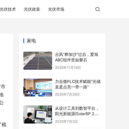
光伏技术
光伏政策
光伏市场
家电
台风“桦加沙”过后，爱旭
ABC组件坚如磐石
2025年11月19日
力合微PLC技术赋能“光储
产市
直柔点亮一带一路”
地
2025年7月29日
9公
从设计工具到数智平台，
阳光新能源iSolarBP 2.0
重塑分布式电站设计范
2025年7月2日
了梳
式！