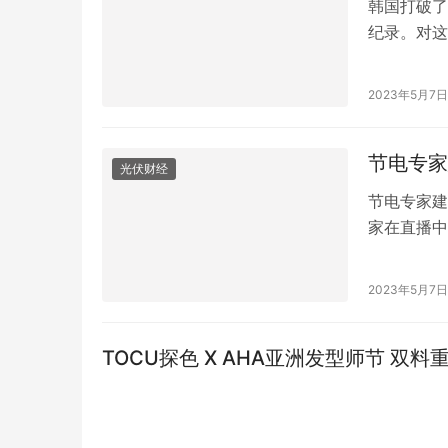
韩国打破了
纪录。对这
个没意愿去
因为根据韩
2023年5月7日
但很不幸，
国人自己的
节电专家
光伏财经
节电专家建
家在直播中
主题不是节
他还是“养
2023年5月7日
灯睡觉，不
一部分电量
TOCU探色 X AHA亚洲发型师节 