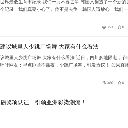
世界最低生育率纪录 我们千万不要去争 韩国又创造了一个新的
个纪录，我们真要小心了。倒不是去争，韩国人请放心，我们一
争，我们最多就是要认真吸取你们的教训，离这个纪录越远越好
国官方最近公布的数据，虽然韩国采取了一系列非常积极的举措
353
0
韩国还是打破了世界最低生育率纪录，而原来的世界纪录，也是
。 …
建议城里人少跳广场舞 大家有什么看法
议城里人少跳广场舞 大家有什么看法 近日，四川多地限电，节
呼吁网友：早点睡觉不熬夜，少跳广场舞，引发热议！ 如果直
能减耗，单看专家呼吁的内容，我还以为他只是节能专家，想不
身”方面的专家！是的，按照专家的建议，天黑就赶紧回家，早点
389
0
跳广场舞，不熬夜就可以关掉一部分的公共用电，确实减少了很
，…
双料重磅奖项认证，引领亚洲彩染潮流！