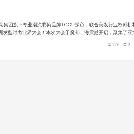
佩莱集团旗下专业潮流彩染品牌TOCU探色，联合美发行业权威机
亚洲发型时尚业界大会！本次大会于魔都上海震撼开启，聚集了亚
同探索亚洲发型趋势及行业发展方向，吸引20+千万红人打卡
559
0