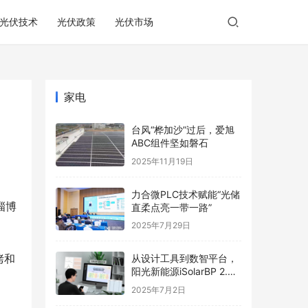
光伏技术
光伏政策
光伏市场
家电
台风“桦加沙”过后，爱旭
ABC组件坚如磐石
2025年11月19日
力合微PLC技术赋能“光储
淄博
直柔点亮一带一路”
2025年7月29日
烤和
从设计工具到数智平台，
阳光新能源iSolarBP 2.0
重塑分布式电站设计范
2025年7月2日
式！