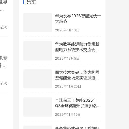
世界
汽车
万
华为发布2026智能光伏十
。
大趋势
，
0
2026年1月13日
韩
华为数字能源助力贵州新
型电力系统技术交流会在
贵安成功举行
电专
2025年12月5日
播的
四大技术突破，华为构网
到
型储能全场景实证加速新
关
型电力系统高质量发展
0
2025年11月25日
大
全球前三！楚能2025年
Q3全球储能出货量排名再
进阶
2025年11月19日
新商业模式破局！爱旭打