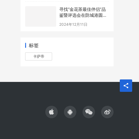
寻找“金花茶最佳伴侣”品
鉴暨评选会在防城港圆满
举办，年度最佳配方诞生
2024年12月11日
标签
卡萨帝