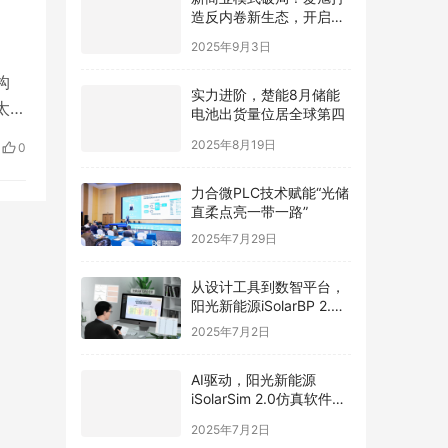
造反内卷新生态，开启光
伏价值新周期
2025年9月3日
构
实力进阶，楚能8月储能
太区
电池出货量位居全球第四
，行
2025年8月19日
0
力合微PLC技术赋能“光储
直柔点亮一带一路”
2025年7月29日
从设计工具到数智平台，
阳光新能源iSolarBP 2.0
重塑分布式电站设计范
2025年7月2日
式！
AI驱动，阳光新能源
iSolarSim 2.0仿真软件引
领光伏智能评估新时代！
2025年7月2日