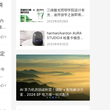
两
三雄极光照明学院设计有
光，迪拜游学之旅即将启
程
内
2023年6月29日
涨，
harman/kardon AURA
只成
0
STUDIO4 哈曼卡顿音乐
涨
琉璃四代全新发布
2023年6月20日
肯定
今年
丰
月初
2026
0
2026 
之
并网核心
AI 算力机房脱碳刚需！储能 + 配电解决方
厂、园区、
案，2026 EP 电力展一站式配齐
电力展一