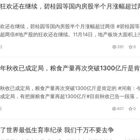
狂欢还在继续，碧桂园等国内房股半个月涨幅超过
欢还在继续，碧桂园等国内房股半个月涨幅超过两倍 #碧桂园等
超两倍#地产股的狂欢还在继续。11月14日，地产板块大面积上
股。截至中午收盘，地产(申万)以3.83%的涨幅领涨各板块，115
日
391
0
100只个股上涨，其中金地、新城控股、三湘印象等多只地产股
团、阳光城、保利涨幅超过6%，万科A、中交地产涨幅超过5…
年秋收已成定局，粮食产量再次突破1300亿斤是
秋收已成定局，粮食产量再次突破1300亿斤是肯定的 #河南：
成定局，有把握粮食产量再超1300亿斤#目前秋收已告一段落，
。”我们完全有把握今年的粮食产量超过1300亿斤.”秋麦计划11
GPS定位器产业优选：小娃科技领
风光大基地并网消纳压力持续激增？
日
401
0
小麦面积将超过8500万亩。河南是农业大省，素有“中原粮仓”
50多并多串聚合物电芯定制全链路
EP 电力展集中展示集中式新能源
成套技术
，河南粮食总产量已经连续五年超过1300亿斤。“河南用…
了世界最低生育率纪录 我们千万不要去争