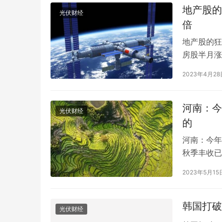
地产股的
光伏财经
倍
地产股的狂
房股半月涨
领涨A、h
2023年4月28
份股中超过
停，滨江集
河南：今
光伏财经
的
河南：今年
秋季丰收已
收已成定局
年度输配电采购平台！75000+精准买家就
2026年
2023年5月15
播种，今年
位，全品类一次二次设备一站式选型、比
衔，186
价、签约
解析
称。周济说
韩国打破
光伏财经