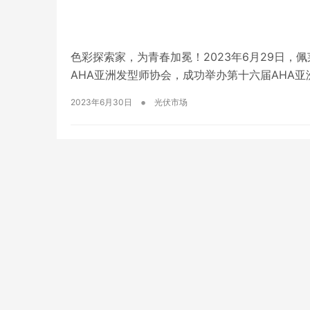
色彩探索家，为青春加冕！2023年6月29日，
AHA亚洲发型师协会，成功举办第十六届AHA
众多优秀发型师、彩染专家以及美发行业翘楚，共
•
2023年6月30日
光伏市场
业权威媒体争相报道，曝光量达数十亿! 全球…