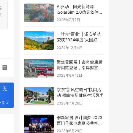
AI驱动，阳光新能源
鉴
iSolarSim 2.0仿真软件引
注
领光伏智能评估新时代！
2025年7月2日
一叶带“百业” | 诏安单丛
荣获2024年度“大国好货·
一县一品”特色品牌
2024年12月4日
聚焦黄圃展丨鑫奇健康厨
房闪耀登场，引爆财富盛
宴
2023年8月12日
：无
京东“新风空调日”快闪活
动 领略清新健康生活风尚
一篇
2023年7月26日
创新家居 设计圆梦 2023
西门子家电家庭公共空间
设计大赛圆满礼成
2023年6月29日