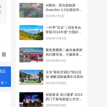
AI驱动，阳光新能源
鉴
iSolarSim 2.0仿真软件引
注
领光伏智能评估新时代！
2025年7月2日
一叶带“百业” | 诏安单丛
荣获2024年度“大国好货·
一县一品”特色品牌
2024年12月4日
聚焦黄圃展丨鑫奇健康厨
房闪耀登场，引爆财富盛
宴
2023年8月12日
酒店
京东“新风空调日”快闪活
动 领略清新健康生活风尚
一篇
2023年7月26日
创新家居 设计圆梦 2023
西门子家电家庭公共空间
设计大赛圆满礼成
2023年6月29日