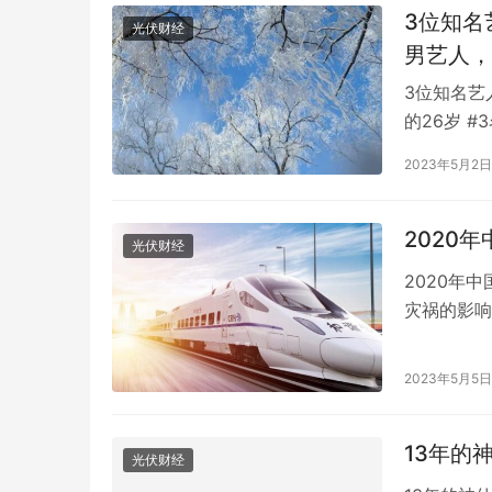
3位知名
光伏财经
男艺人，
3位知名艺
的26岁 
间10月3
2023年5月2日
一名女性受
153人确
2020
光伏财经
2020年中
灾祸的影响
家政策支持
型业态，有
年度输配电采购平台！75000+精准买家就
2026年
2023年5月5日
务优势，为
位，全品类一次二次设备一站式选型、比
衔，186
价、签约
解析
13年的
光伏财经