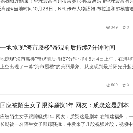
仙婚姻就此结束！全球最富有超模吉赛尔·邦辰离婚 #全球最富有
辰离婚#当地时间10月28日，NFL传奇人物汤姆·布拉迪和超模吉赛
表声明，宣布将离婚，这段长达13年的童话婚姻就此结束。 布
明中写道:“经过慎重考虑，我们做出了结束婚姻的决定。当然，
日
349
0
困难的，就像全世界很多人每天都在经历同样的事情一样。…
一地惊现“海市蜃楼”奇观前后持续7分钟时间
地惊现“海市蜃楼”奇观前后持续7分钟时间 5月4日上午，在蚌埠
上空出现了一幕“海市蜃楼”的美丽景象。从发现到最后阳光升起
后约有7分钟时间。据悉，海市蜃楼，又称蜃景，是一种因为光
而形成的自然现象。 其形成与天气形势、气象条件、地理位置
509
0
密切联系，在海上或陆地上均可以看到。
回应被陌生女子跟踪骚扰1年 网友：质疑这是剧本
应被陌生女子跟踪骚扰1年 网友：质疑这是剧本 在福建福州，
长期被一名陌生女子跟踪骚扰，并发来了几段视频片段，视频中
，然后对方捂住脸躲开了。然而，网友们看到视频后，并没有淡