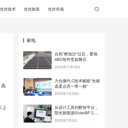
光伏技术
光伏政策
光伏市场
家电
台风“桦加沙”过后，爱旭
ABC组件坚如磐石
2025年11月19日
力合微PLC技术赋能“光储
。高
直柔点亮一带一路”
2025年7月29日
车上
从设计工具到数智平台，
阳光新能源iSolarBP 2.0
重塑分布式电站设计范
2025年7月2日
式！