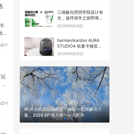
名
三雄极光照明学院设计有
光，迪拜游学之旅即将启
程
年长
2023年6月29日
地时
harman/kardon AURA
中另
0
STUDIO4 哈曼卡顿音乐
其中
琉璃四代全新发布
2023年6月20日
新冠
，国
展新
商
2026
0
2026 
…
并网核心
AI 算力机房脱碳刚需！储能 + 配电解决方
厂、园区、
案，2026 EP 电力展一站式配齐
电力展一