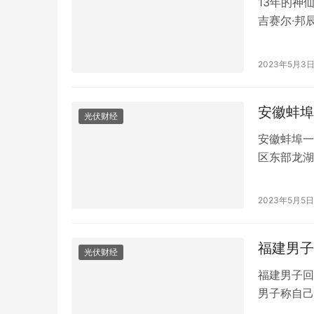
13年的神
吉赛尔·邦
邦辰同时发
和邦辰在声
2023年5月3
做是痛苦和
安徽蚌埠
光伏财经
安徽蚌埠一
区东部龙湖
象消失，前
射和全反射
2023年5月5日
球物理等有
福建男子
光伏财经
福建男子回
男子称自己
发现了对方