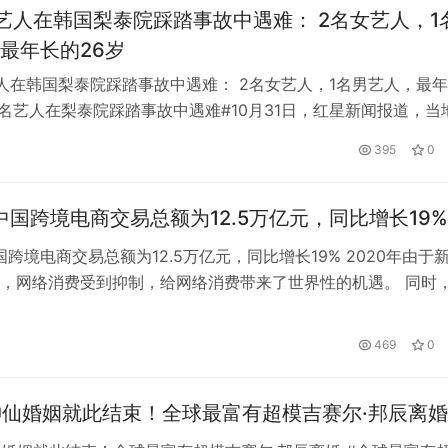
艺人在韩国梨泰院踩踏事故中遇难： 2名女艺人，1
最年长的26岁
人在韩国梨泰院踩踏事故中遇难： 2名女艺人，1名男艺人，最
#3名艺人在梨泰院踩踏事故中遇难#10月31日，红星新闻报道，当
0日，我国首尔警察厅报道，截至当天17点30分，梨泰院踩踏事故
395
0
伤死亡。 截至目前，梨泰院踩踏事故死亡人数上升到154人，
认了身份，包括来自14个国家的26名外国人。 死者有…
年中国跨境电商交易总额为12.5万亿元，同比增长19%
国跨境电商交易总额为12.5万亿元，同比增长19% 2020年由于
，网络消费受到抑制，给网络消费带来了世界性的机遇。 同时
促进了跨境电子商务的快速发展。 此外，各地采取综合措施发
利于加快构建跨境电子商务发展生态系统，进一步发挥跨境电子
GPS定位器产业优选：小娃科技领
风光大基地并网消纳压力持续激增？
469
0
稳定对外贸易发挥更大作用。 在此背景下，5月18日，网络经济
50多并多串聚合物电芯定制全链路
EP 电力展集中展示集中式新能源
成套技术
神仙婚姻就此结束！全球最富有超模吉赛尔·邦辰离婚