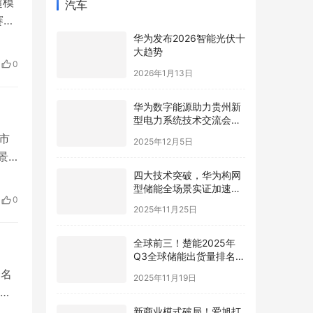
超模
汽车
尔·
雷迪
华为发布2026智能光伏十
大趋势
这样
0
2026年1月13日
华为数字能源助力贵州新
型电力系统技术交流会在
贵安成功举行
市
2025年12月5日
景
的折
四大技术突破，华为构网
型储能全场景实证加速新
、地
0
型电力系统高质量发展
2025年11月25日
全球前三！楚能2025年
Q3全球储能出货量排名再
进阶
一名
2025年11月19日
他
定
新商业模式破局！爱旭打