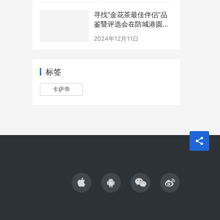
寻找“金花茶最佳伴侣”品
鉴暨评选会在防城港圆满
举办，年度最佳配方诞生
2024年12月11日
标签
卡萨帝