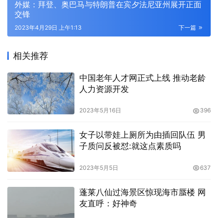
外媒：拜登、奥巴马与特朗普在宾夕法尼亚州展开正面
交锋
2023年4月29日 上午1:13
下一篇
相关推荐
中国老年人才网正式上线 推动老龄
人力资源开发
2023年5月16日
396
女子以带娃上厕所为由插回队伍 男
子质问反被怼:就这点素质吗
2023年5月5日
637
蓬莱八仙过海景区惊现海市蜃楼 网
友直呼：好神奇