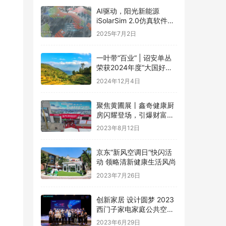
AI驱动，阳光新能源
iSolarSim 2.0仿真软件引
领光伏智能评估新时代！
2025年7月2日
一叶带“百业” | 诏安单丛
荣获2024年度“大国好货·
一县一品”特色品牌
2024年12月4日
聚焦黄圃展丨鑫奇健康厨
房闪耀登场，引爆财富盛
宴
2023年8月12日
京东“新风空调日”快闪活
动 领略清新健康生活风尚
2023年7月26日
创新家居 设计圆梦 2023
西门子家电家庭公共空间
设计大赛圆满礼成
2023年6月29日