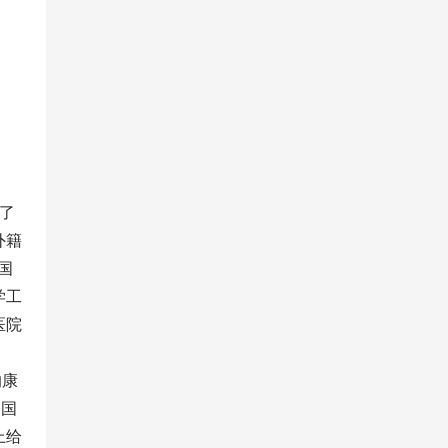
请了
外籍
国
学工
医院
的康
；国
上给