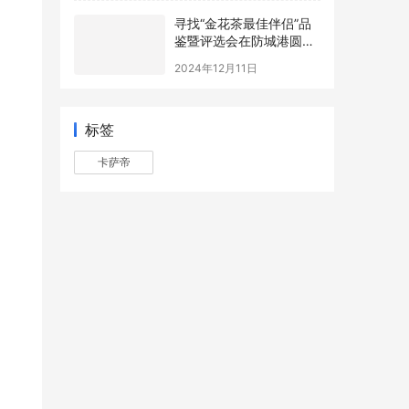
寻找“金花茶最佳伴侣”品
鉴暨评选会在防城港圆满
举办，年度最佳配方诞生
2024年12月11日
标签
卡萨帝