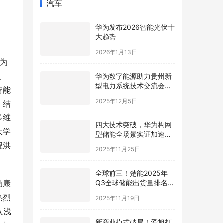
汽车
华为发布2026智能光伏十
大趋势
2026年1月13日
”为
、
华为数字能源助力贵州新
型电力系统技术交流会在
智能
贵安成功举行
2025年12月5日
，结
多维
四大技术突破，华为构网
大学
型储能全场景实证加速新
型电力系统高质量发展
程洪
2025年11月25日
全球前三！楚能2025年
Q3全球储能出货量排名再
动康
进阶
热烈
2025年11月19日
入浅
新商业模式破局！爱旭打