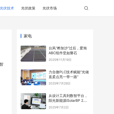
光伏技术
光伏政策
光伏市场
家电
台风“桦加沙”过后，爱旭
ABC组件坚如磐石
2025年11月19日
智
力合微PLC技术赋能“光储
直柔点亮一带一路”
2025年7月29日
从设计工具到数智平台，
阳光新能源iSolarBP 2.0
重塑分布式电站设计范
2025年7月2日
式！