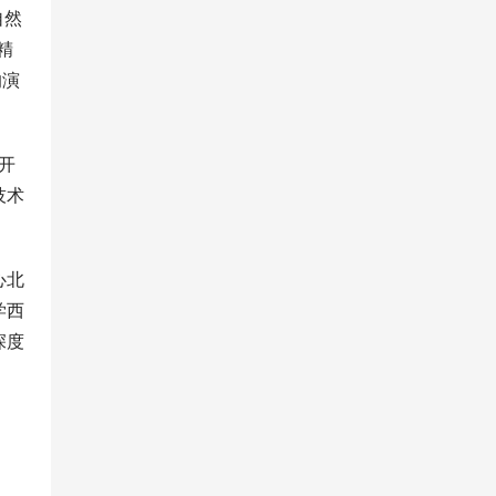
斯自然
精
的演
开
技术
心北
学西
深度