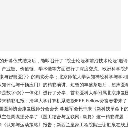
的开幕仪式结束后，随即召开了 “院士论坛和前沿技术论坛”邀
、产业链、价值链、学术链等方面进行了深度交流。欧洲科学院
的脑健康与智慧医疗》的精彩分享；北京师范大学认知神经科学与学习
认知评估与干预应用》的精彩演讲。短暂的丰盛茶歇后，超声医
来是数字诊疗一体化》进行了分享；首都医科大学附属北京康复
彩汇报；清华大学计算机系教授IEEE Fellow孙富春带来了
国医师协会康复医师分会会长 李建军会长带来《新科技革命下
系主任周谋望分享了《医工结合与互联网+康复》这一精彩课题
来《认知与运动策略》报告；新西兰皇家工程院院士谢胜泉在线