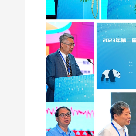
准买家就
2026年GPS定位器产业优选：小娃科技领
风光大基地
型、比
衔，18650多并多串聚合物电芯定制全链路
EP 电力
解析
成套技术