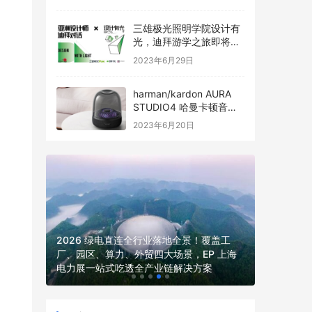
三雄极光照明学院设计有
光，迪拜游学之旅即将启
程
2023年6月29日
harman/kardon AURA
STUDIO4 哈曼卡顿音乐
琉璃四代全新发布
2023年6月20日
2026 绿电直连全行业落地全景！覆盖工
年度输配电
电解决方
厂、园区、算力、外贸四大场景，EP 上海
位，全品
电力展一站式吃透全产业链解决方案
价、签约