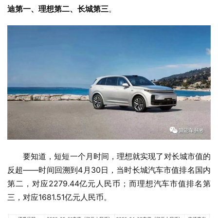
迪第一、理想第二、长城第三
。
要知道，短短一个月时间，理想就实现了对长城市值的
反超——时间回溯到4月30日，当时长城汽车市值排名国内
第二，对应2279.44亿元人民币；而理想汽车市值排名第
三，对应1681.51亿元人民币。