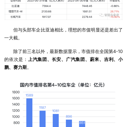
但与头部车企比亚迪相比，理想的市值明显还是差出了
一大截。
除了前三名以外，最新数据显示，市值排在全国第4-10
的依次是：
上汽集团、长安、广汽集团、蔚来、吉利、小
鹏、赛力斯
。