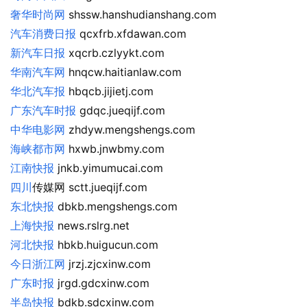
奢华时尚网
 shssw.hanshudianshang.com
汽车消费日报
 qcxfrb.xfdawan.com
新汽车日报
 xqcrb.czlyykt.com
华南汽车网
 hnqcw.haitianlaw.com
华北汽车报
 hbqcb.jijietj.com
广东汽车时报
 gdqc.jueqijf.com
中华电影网
 zhdyw.mengshengs.com
海峡都市网
 hxwb.jnwbmy.com
江南快报
 jnkb.yimumucai.com
四川
传媒网 sctt.jueqijf.com
东北快报
 dbkb.mengshengs.com
上海快报
 news.rslrg.net
河北快报
 hbkb.huigucun.com
今日浙江网
 jrzj.zjcxinw.com
广东时报
 jrgd.gdcxinw.com
半岛快报
 bdkb.sdcxinw.com