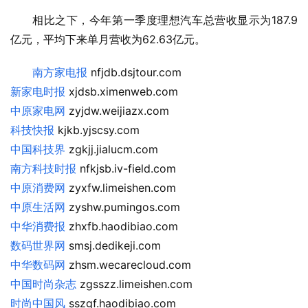
相比之下，今年第一季度理想汽车总营收显示为187.9
亿元，平均下来单月营收为62.63亿元。
南方家电报
 nfjdb.dsjtour.com
新家电时报
 xjdsb.ximenweb.com
中原家电网
 zyjdw.weijiazx.com
科技快报
 kjkb.yjscsy.com
中国科技界
 zgkjj.jialucm.com
南方科技时报
 nfkjsb.iv-field.com
中原消费网
 zyxfw.limeishen.com
中原生活网
 zyshw.pumingos.com
中华消费报
 zhxfb.haodibiao.com
数码世界网
 smsj.dedikeji.com
中华数码网
 zhsm.wecarecloud.com
中国时尚杂志
 zgsszz.limeishen.com
时尚中国风
 sszgf.haodibiao.com