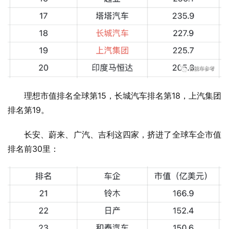
理想市值排名全球第15，长城汽车排名第18，上汽集团
排名第19。
长安、蔚来、广汽、吉利这四家，挤进了全球车企市值
排名前30里：