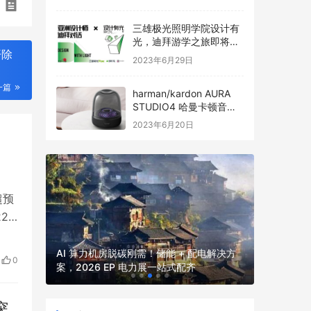
三雄极光照明学院设计有
光，迪拜游学之旅即将启
开除
程
2023年6月29日
一篇
harman/kardon AURA
STUDIO4 哈曼卡顿音乐
琉璃四代全新发布
2023年6月20日
复
超预
2
，按
2026
2026 
季度
并网核心
AI 算力机房脱碳刚需！储能 + 配电解决方
0
厂、园区、
案，2026 EP 电力展一站式配齐
电力展一
突