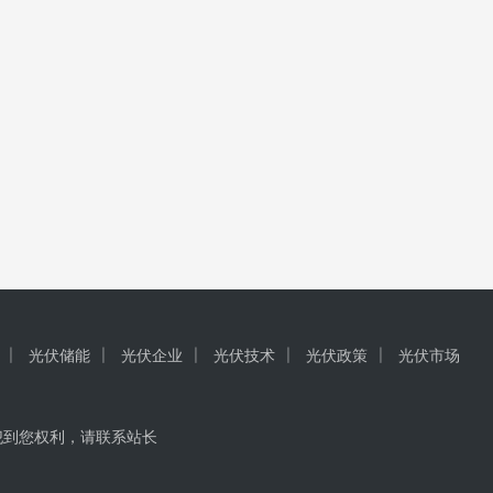
光伏储能
光伏企业
光伏技术
光伏政策
光伏市场
犯到您权利，请联系站长