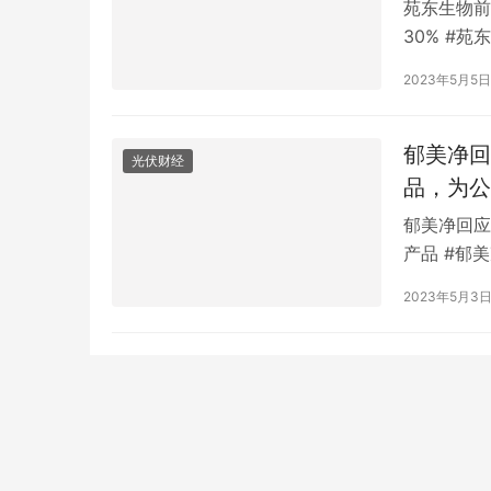
苑东生物前
30% #
30%#四川
2023年5月5日
布一次。 
16.05%
郁美净回
光伏财经
品，为公
郁美净回应
产品 #郁
23批次不
2023年5月3
美净儿童霜
产品和公司
的批号为…