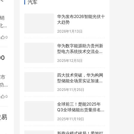
汽车
华为发布2026智能光伏十
销
大趋势
北京
2026年1月13日
光标
0
拟
华为数字能源助力贵州新
型电力系统技术交流会在
0
贵安成功举行
2025年12月5日
四大技术突破，华为构网
宅市
型储能全场景实证加速新
功
型电力系统高质量发展
2025年11月25日
些
0
家
全球前三！楚能2025年
新
Q3全球储能出货量排名再
进阶
交易
2025年11月19日
新商业模式破局！爱旭打