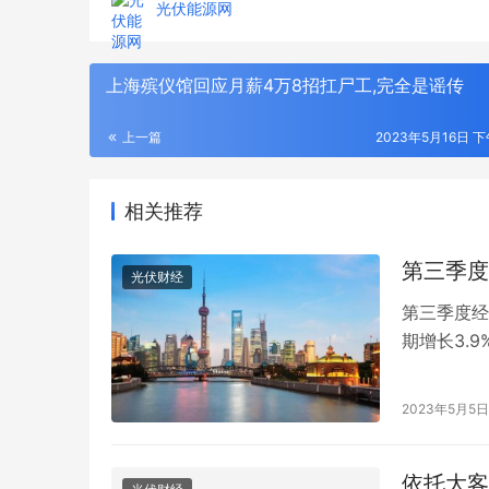
光伏能源网
上海殡仪馆回应月薪4万8招扛尸工,完全是谣传
上一篇
2023年5月16日 下
相关推荐
第三季度
光伏财经
第三季度经
期增长3.
年第三季度
年度输配电采购平台！75000+精准买家就
2026年
不变价格计
位，全品类一次二次设备一站式选型、比
衔，186
2023年5月5日
价、签约
解析
国内生产总
依托大客