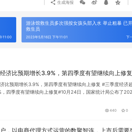
生成海报
游泳馆救生员多次强按女孩头部入水 举止粗暴 已
救生员
午11:00
2023年5月16日 下午11:01
下
经济比预期增长3.9%，第四季度有望继续向上修
济比预期增长3.9%，第四季度有望继续向上修复 #三季度经济
9%，四季度有望继续向上修复#10月24日，国家统计局公布了202
经济数据。 据初步计算，前三季度国内生产总值超过87万亿元
GPS定位器产业优选：小娃科技领
风光大基地并网消纳压力持续激增？
算，比上年同期增长3.0%，提高0.5个百分点。 分季度看，一
50多并多串聚合物电芯定制全链路
EP 电力展集中展示集中式新能源
440
0
成套技术
值同比增长4.8%，二季度增长0.4%，三季度增长…
户，以电商代理方式运营的数聚智连，上市后需要