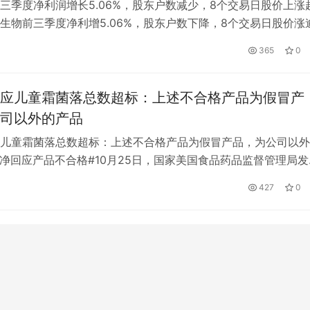
三季度净利润增长5.06%，股东户数减少，8个交易日股价上涨
苑东生物前三季度净利增5.06%，股东户数下降，8个交易日股价涨
首批科创板公司苑东生物(62.270，-3.08，-4.71% )约每三季度
365
0
数据显示，公司2022年前三季度营业收入8.98亿元，同比增长
，净利润1.95亿元，同比增长5.0…
应儿童霜菌落总数超标：上述不合格产品为假冒产
司以外的产品
儿童霜菌落总数超标：上述不合格产品为假冒产品，为公司以外
美净回应产品不合格#10月25日，国家美国食品药品监督管理局发
合格化妆品通报，显示标称天津郁美净集团有限公司生产的1批次
日
427
0
菌落总数超标。对此，郁美净集团回应称，上述不合格产品为假
以外产品。 郁美净在声明中称，上述“标示为郁美净的儿童霜产