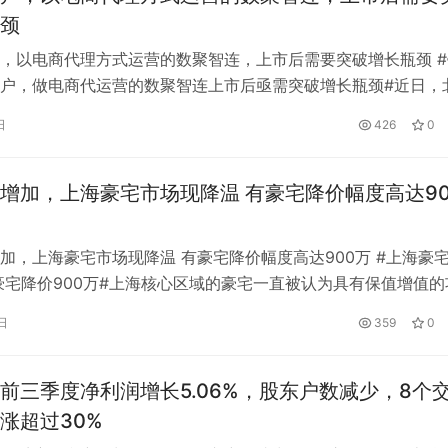
颈
，以电商代理方式运营的数聚智连，上市后需要突破增长瓶颈 #
户，做电商代运营的数聚智连上市后亟需突破增长瓶颈#近日，
技股份有限公司(简称“数聚智连”)创业板过会。这家脱胎于蓝色
日
426
0
，-0.07，-1.49%)的电商运营商，离独立上市又近了一步。聚智联
8亿元，用于品牌加速、综合运营服务中心建设、企业信息…
增加，上海豪宅市场现降温 有豪宅降价幅度高达90
加，上海豪宅市场现降温 有豪宅降价幅度高达900万 #上海豪
豪宅降价900万#上海核心区域的豪宅一直被认为具有保值增值的
净值人群的大量投资。最近，上海的二手高端住宅市场出现了一
日
359
0
。最挑动市场神经的是豪宅挂牌价大幅下降。媒体记者从上海多
，最近确实有不少房源降价，幅度在200万到800万之间，部分
前三季度净利润增长5.06%，股东户数减少，8个
涨超过30%