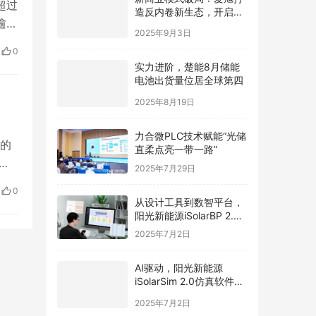
超过
造反内卷新生态，开启光
逾
伏价值新周期
2025年9月3日
发
0
实力进阶，楚能8月储能
电池出货量位居全球第四
2025年8月19日
力合微PLC技术赋能“光储
的
直柔点亮一带一路”
布
2025年7月29日
郁
0
冒
从设计工具到数智平台，
阳光新能源iSolarBP 2.0
品”
重塑分布式电站设计范
2025年7月2日
式！
AI驱动，阳光新能源
iSolarSim 2.0仿真软件引
领光伏智能评估新时代！
2025年7月2日