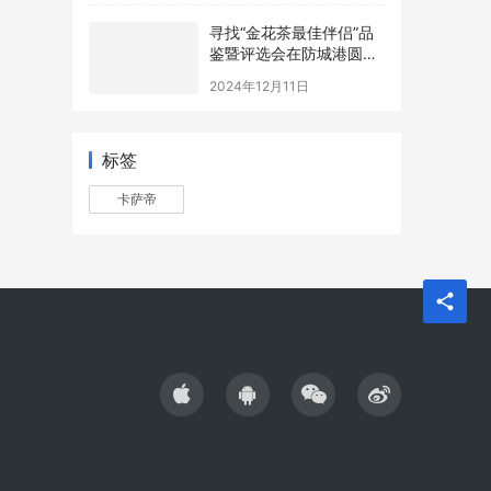
寻找“金花茶最佳伴侣”品
鉴暨评选会在防城港圆满
举办，年度最佳配方诞生
2024年12月11日
标签
卡萨帝