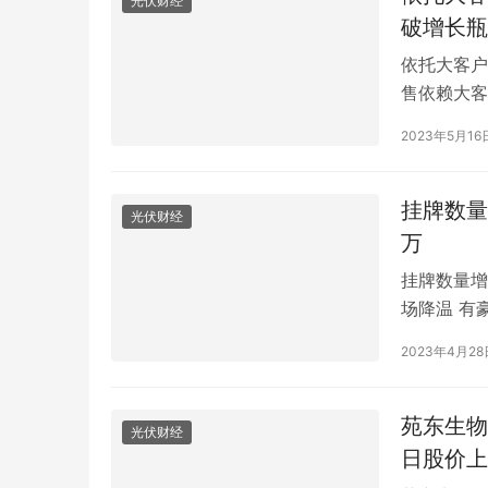
光伏财经
破增长瓶
依托大客户
售依赖大客
数聚智连科
2023年5月16
(4.640
IPO融资
挂牌数量
光伏财经
万
挂牌数量增
场降温 有
能，吸引高
2023年4月28
降温的迹象
中介了解到
式里弄…
苑东生物
光伏财经
日股价上