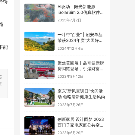
否得
AI驱动，阳光新能源
iSolarSim 2.0仿真软件引
领光伏智能评估新时代！
2025年7月2日
造
一叶带“百业” | 诏安单丛
荣获2024年度“大国好货·
一县一品”特色品牌
不能
2024年12月4日
聚焦黄圃展丨鑫奇健康厨
房闪耀登场，引爆财富盛
宴
鉴
2023年8月12日
注
京东“新风空调日”快闪活
动 领略清新健康生活风尚
2023年7月26日
创新家居 设计圆梦 2023
西门子家电家庭公共空间
设计大赛圆满礼成
2023年6月29日