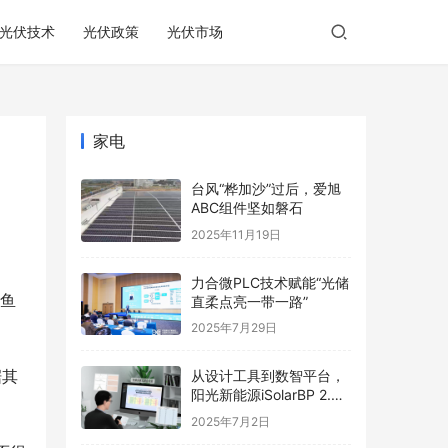
光伏技术
光伏政策
光伏市场
家电
台风“桦加沙”过后，爱旭
ABC组件坚如磐石
2025年11月19日
力合微PLC技术赋能“光储
抓鱼
直柔点亮一带一路”
2025年7月29日
据其
从设计工具到数智平台，
阳光新能源iSolarBP 2.0
重塑分布式电站设计范
2025年7月2日
式！