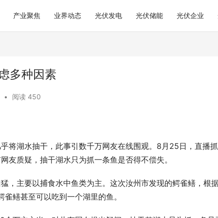
产业聚焦
业界动态
光伏发电
光伏储能
光伏企业
考虑多种因素
•
阅读 450
几乎将湖水抽干，此事引数千万网友在线围观。8月25日，直播
有网友质疑，抽干湖水只为抓一条鱼是否得不偿失。
凶猛，主要以捕食水中鱼类为主。这次汝州市发现的鳄雀鳝，根
鳄雀鳝甚至可以吃到一个湖里的鱼。