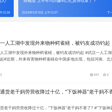
人!
“两桶油”上半年均日赚4亿元,反弹结束了？
午12:26
2023年5月15日 上午12:27
下
一人工湖中发现外来物种鳄雀鳝，被钓友成功钓起
人工湖中发现外来物种鳄雀鳝，被钓友成功钓起 #武汉一人工湖
起#近期，外来有害物种鳄雀鳝在中国多地出现，包括河南、北
等地。有些是在社区里发现的，有些出现在公园里。据媒体报道
汉市东西湖区常青花园中央公园人工湖内拍摄到鳄雀鳝。 几天
日
451
0
请了捕鱼专家，用人工捕鱼的方式捕获了一条鳄雀鳝。目前，剩
在围…
GPS定位器产业优选：小娃科技领
风光大基地并网消纳压力持续激增？
通货老干妈劳营收降过十亿，“下饭神器”老干妈不
50多并多串聚合物电芯定制全链路
EP 电力展集中展示集中式新能源
成套技术
货老干妈劳营收降过十亿，“下饭神器”老干妈不香了? #“下饭神