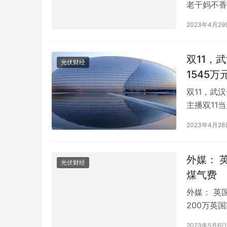
老干妈不香
日，贵州省
2023年4月29
强”名单。
妈)2021
双11，
光伏财经
1545万
双11，武
主播双11
获正在直播
2023年4月28
侈品牌，销
中。
外媒： 
光伏财经
煤气费
外媒： 英
200万英
道，英国《
2023年5月6日