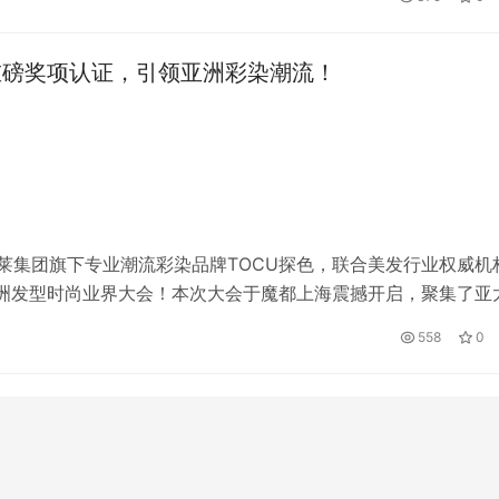
监管机构表示，截至6月底，英国2347511户家庭未支付电费，
85户家庭未支付煤气费。 据悉，这两个指标在3个月内增加了…
双料重磅奖项认证，引领亚洲彩染潮流！
佩莱集团旗下专业潮流彩染品牌TOCU探色，联合美发行业权威机
亚洲发型时尚业界大会！本次大会于魔都上海震撼开启，聚集了亚
同探索亚洲发型趋势及行业发展方向，吸引20+千万红人打卡
558
0