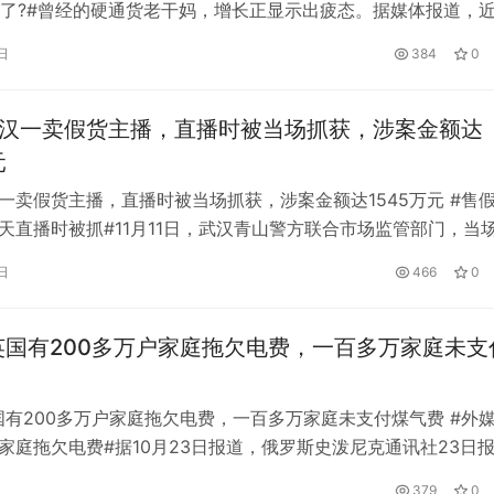
了?#曾经的硬通货老干妈，增长正显示出疲态。据媒体报道，
工商联和贵州省企业联合会联合发布了“2022年贵州民营企业10
日
384
0
在这份榜单中，贵阳南明老干妈风味食品有限公司(以下简称老干
年收入42.01亿元，排名第11位。 2021年的同榜单中，老…
武汉一卖假货主播，直播时被当场抓获，涉案金额达
元
汉一卖假货主播，直播时被当场抓获，涉案金额达1545万元 #售
当天直播时被抓#11月11日，武汉青山警方联合市场监管部门，当
售假的网店店主潘某及4名店员。自2017年以来，潘等人标记某
日
466
0
售假冒服装3万余件，涉案金额1545万元。目前，案件正在办理
英国有200多万户家庭拖欠电费，一百多万家庭未支
国有200多万户家庭拖欠电费，一百多万家庭未支付煤气费 #外媒
国家庭拖欠电费#据10月23日报道，俄罗斯史泼尼克通讯社23日
卫报》援引英国能源监管机构的数据称，英国有200多万户家庭
379
0