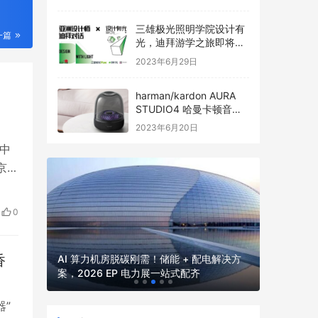
三雄极光照明学院设计有
一篇
光，迪拜游学之旅即将启
程
2023年6月29日
harman/kardon AURA
STUDIO4 哈曼卡顿音乐
琉璃四代全新发布
2023年6月20日
中
京、
，
前，
0
余
2026
2026 
香
并网核心
AI 算力机房脱碳刚需！储能 + 配电解决方
厂、园区、
案，2026 EP 电力展一站式配齐
电力展一
器”