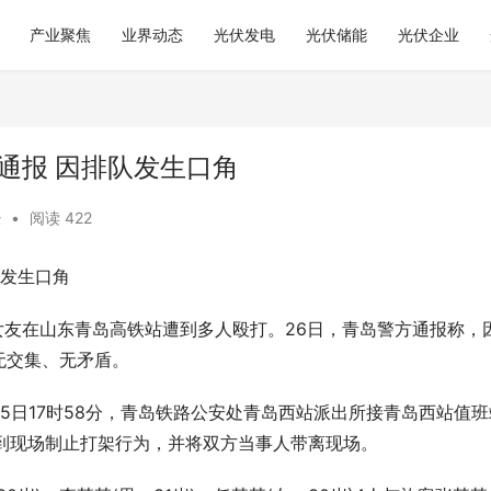
产业聚焦
业界动态
光伏发电
光伏储能
光伏企业
通报 因排队发生口角
经
•
阅读 422
队发生口角
女友在山东青岛高铁站遭到多人殴打。26日，青岛警方通报称，
无交集、无矛盾。
月25日17时58分，青岛铁路公安处青岛西站派出所接青岛西站值班
到现场制止打架行为，并将双方当事人带离现场。