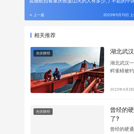
震撼航拍看重庆救援山火的人有多少,了不起的中国
上一篇
2023年5月15日 上
相关推荐
湖北武汉
光伏财经
湖北武汉一
鳄雀鳝被钓
湖南、广西
近日，在武
2023年4月28
当地政府邀
的鳄雀鳝仍
年度输配电采购平台！75000+精准买家就
2026年
曾经的硬
位，全品类一次二次设备一站式选型、比
衔，186
光伏财经
价、签约
解析
了?
曾经的硬通