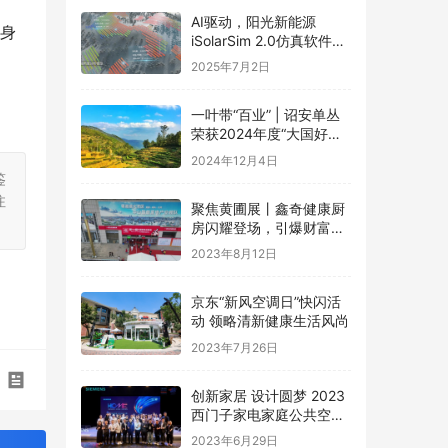
AI驱动，阳光新能源
方身
iSolarSim 2.0仿真软件引
领光伏智能评估新时代！
2025年7月2日
一叶带“百业” | 诏安单丛
荣获2024年度“大国好货·
一县一品”特色品牌
2024年12月4日
鉴
注
聚焦黄圃展丨鑫奇健康厨
房闪耀登场，引爆财富盛
宴
2023年8月12日
京东“新风空调日”快闪活
动 领略清新健康生活风尚
2023年7月26日
创新家居 设计圆梦 2023
西门子家电家庭公共空间
设计大赛圆满礼成
2023年6月29日