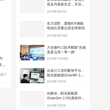
造反内卷新生态，开启光
伏价值新周期
2025年9月3日
实力进阶，楚能8月储能
电池出货量位居全球第四
2025年8月19日
力合微PLC技术赋能“光储
直柔点亮一带一路”
构
2025年7月29日
太区
从设计工具到数智平台，
，行
0
阳光新能源iSolarBP 2.0
重塑分布式电站设计范
2025年7月2日
式！
AI驱动，阳光新能源
iSolarSim 2.0仿真软件引
领光伏智能评估新时代！
2025年7月2日