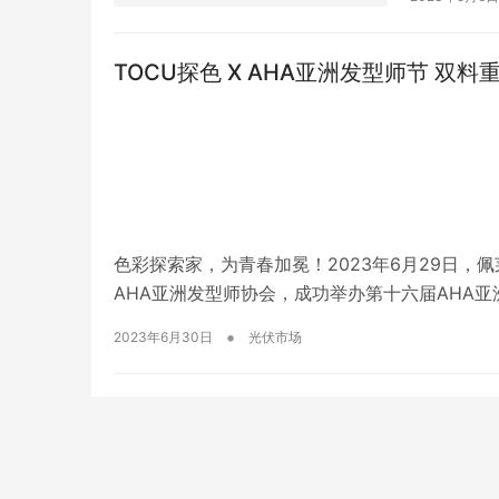
欠电费。 
18585
TOCU探色 X AHA亚洲发型师节 
色彩探索家，为青春加冕！2023年6月29日，
AHA亚洲发型师协会，成功举办第十六届AHA
众多优秀发型师、彩染专家以及美发行业翘楚，共
•
2023年6月30日
光伏市场
业权威媒体争相报道，曝光量达数十亿! 全球…