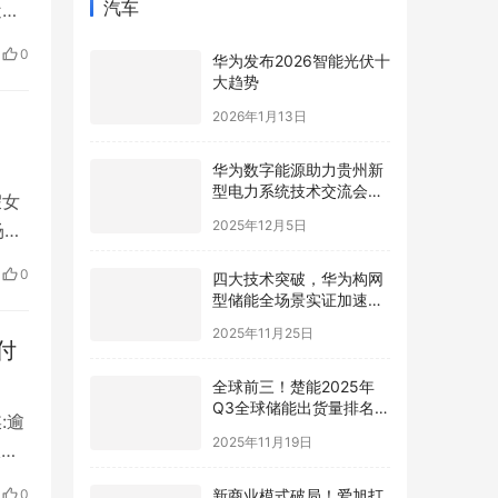
汽车
近
0
0
华为发布2026智能光伏十
大趋势
2026年1月13日
华为数字能源助力贵州新
型电力系统技术交流会在
假女
贵安成功举行
2025年12月5日
场抓
奢
0
四大技术突破，华为构网
型储能全场景实证加速新
型电力系统高质量发展
2025年11月25日
付
全球前三！楚能2025年
Q3全球储能出货量排名再
:逾
进阶
2025年11月19日
报
拖
新商业模式破局！爱旭打
0