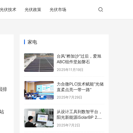
光伏技术
光伏政策
光伏市场
家电
台风“桦加沙”过后，爱旭
ABC组件坚如磐石
2025年11月19日
力合微PLC技术赋能“光储
因排
直柔点亮一带一路”
2025年7月29日
站
从设计工具到数智平台，
阳光新能源iSolarBP 2.0
重塑分布式电站设计范
2025年7月2日
式！