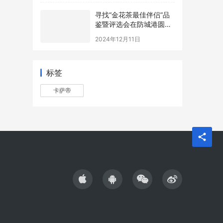
寻找“金花茶最佳伴侣”品
鉴暨评选会在防城港圆满
举办，年度最佳配方诞生
2024年12月11日
标签
卡萨帝