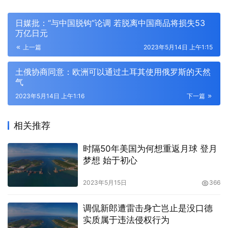
日媒批：“与中国脱钩”论调 若脱离中国商品将损失53
万亿日元
上一篇
2023年5月14日 上午1:15
土俄协商同意：欧洲可以通过土耳其使用俄罗斯的天然
气
2023年5月14日 上午1:16
下一篇
相关推荐
时隔50年美国为何想重返月球 登月
梦想 始于初心
2023年5月15日
366
调侃新郎遭雷击身亡岂止是没口德
实质属于违法侵权行为