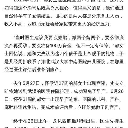
妇得知这个消息后既高兴又担心。值得高兴的是，他们通过
自然怀孕有了爱情结晶。担心的是两人都是外来务工人员，
收入不高，四胞胎无疑会给家庭带来更大的经济压力。
“当时医生建议我要么减胎，减两个留两个，要么彻底
流产再受孕，要么准备100万资金，但不一定有保障。”郝女
士回忆说，她和丈夫认为这四个孩子是上帝赐予的礼物，于
是几经周折联系了湖北武汉大学中南医院妇儿医院，在那里
经过医生评估后准备剖腹产。
去年5月27日，怀孕近27周的郝女士出现宫缩。丈夫立
即将她送到武汉的医院住院护理，成功避免了早产。6月26
日，怀孕31周的郝女士出现早产迹象。医院的儿科、产科、
麻醉科迅速集结。完成术前评估后，立即给她做了剖宫产。
终于在26日上午，龙凤四胞胎顺利出生。医生先接生