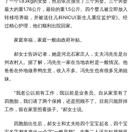
了一个1.83kg的女婴，然后依次接生了三个男婴。三个男婴
最大的重1.78公斤，最轻的重1.5公斤。四个婴儿被立即放入
转移培养箱，并被送往儿科NICU(新生儿重症监护室)。经
过精心护理，他们顺利出院回家。
家庭幸福，家庭一般由政府补贴。
郝女士告诉记者，她是河北石家庄人，丈夫冯先生是台
州农村人。据了解，冯先生一家在当地农村是一般情况。他
爸爸在外地做养鸭生意，收入不多。冯先生也有很多兄弟姐
妹。
“我老公以前有工作，我以前是业务员。自从家里有了
四胞胎，我们请了两个保姆，还是照顾不了。目前只能辞掉
工作，留在家里照看孩子。”郝女士说。
四胞胎出生后，郝女士和丈夫给四个宝宝起名，四个宝
宝名字都各拿出一个字“一帆风顺”。夫妻二人还在短视频平