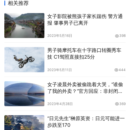
相关推荐
女子影院被熊孩子家长踹伤 警方通
报 肇事男子已离开
2023年5月16日
398
男子骑摩托车在十字路口转圈秀车
技 C1驾照直接扣25分
2023年5月11日
444
女子凌晨外卖被偷跪着大哭，“谁偷
了我的外卖？”官方回应：非封闭小
区，正在调查处理中
2023年4月28日
369
“日元先生”榊原英资：日元可能进一
步跌至170