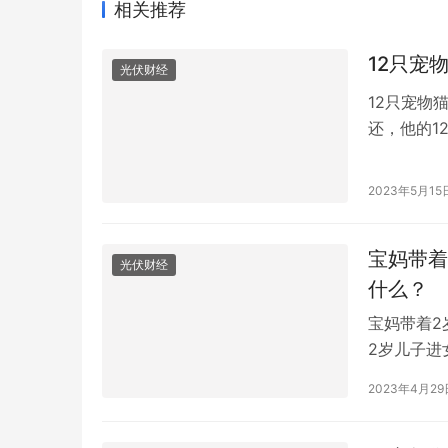
相关推荐
12只宠
光伏财经
12只宠物
还，他的1
院拍卖对这
者发现人气
2023年5月15
一倍。2万
宝妈带着
光伏财经
什么？
宝妈带着2
2岁儿子进
场。期间她
2023年4月29
安全。厕所
女士(化名