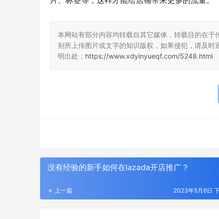
片、标签等，这样才能给店铺带来更多的流量。
本网站有部分内容均转载自其它媒体，转载目的在于
别所上传图片或文字的知识版权，如果侵犯，请及时
明出处：
https://www.xdyinyueqf.com/5248.html
没有经验的新手如何在lazada开店推广？
年度输配电采购平台！75000+精准买家就
2026年
位，全品类一次二次设备一站式选型、比
衔，186
价、签约
解析
上一篇
2023年5月6日 下