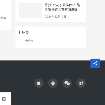
普
寻找“金花茶最佳伴侣”品
到了
鉴暨评选会在防城港圆满
举办，年度最佳配方诞生
跌
2024年12月11日
0
标签
卡萨帝