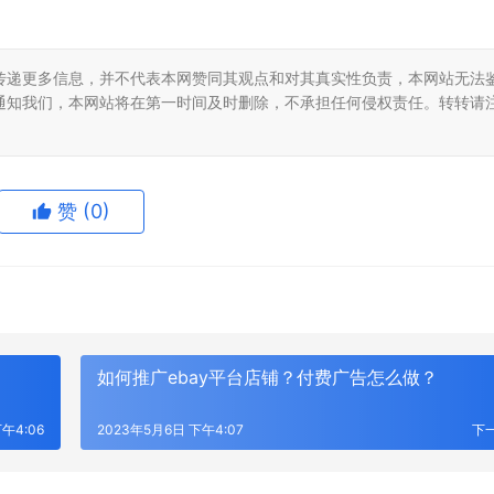
传递更多信息，并不代表本网赞同其观点和对其真实性负责，本网站无法
通知我们，本网站将在第一时间及时删除，不承担任何侵权责任。转转请
赞
(0)
如何推广ebay平台店铺？付费广告怎么做？
GPS定位器产业优选：小娃科技领
风光大基地并网消纳压力持续激增？
50多并多串聚合物电芯定制全链路
EP 电力展集中展示集中式新能源
成套技术
午4:06
2023年5月6日 下午4:07
下