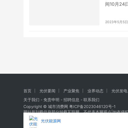
间10月2
500指数0
安全性和耐
2023年5月5日
15%，阿
首页
光伏要闻
产业聚焦
业界动态
光伏发电
关于我们
-
免责申明
- 招聘信息 -
联系我们
Copyright © 城市消费网
粤ICP备2023046120号-1
网站所刊载信息部分转载互联网，不代表本网观点|如有侵
光伏能源网