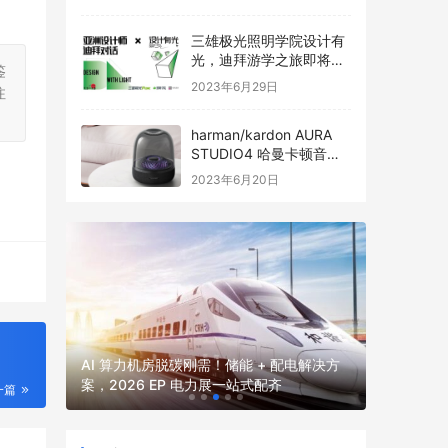
三雄极光照明学院设计有
光，迪拜游学之旅即将启
鉴
程
2023年6月29日
注
harman/kardon AURA
STUDIO4 哈曼卡顿音乐
琉璃四代全新发布
2023年6月20日
2026
2026 
并网核心
AI 算力机房脱碳刚需！储能 + 配电解决方
厂、园区、
案，2026 EP 电力展一站式配齐
电力展一
一篇