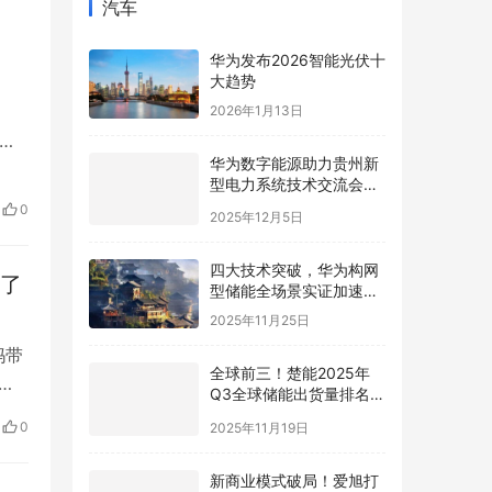
汽车
华为发布2026智能光伏十
大趋势
2026年1月13日
法
华为数字能源助力贵州新
报记
型电力系统技术交流会在
了
贵安成功举行
0
2025年12月5日
…
四大技术突破，华为构网
差了
型储能全场景实证加速新
型电力系统高质量发展
2025年11月25日
妈带
全球前三！楚能2025年
商
Q3全球储能出货量排名再
不
进阶
0
2025年11月19日
 张
人
新商业模式破局！爱旭打