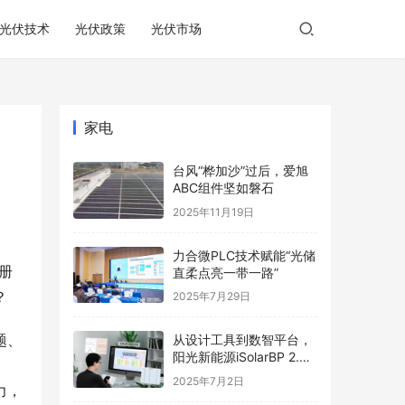
光伏技术
光伏政策
光伏市场
家电
台风“桦加沙”过后，爱旭
ABC组件坚如磐石
2025年11月19日
力合微PLC技术赋能“光储
册
直柔点亮一带一路”
？
2025年7月29日
题、
从设计工具到数智平台，
阳光新能源iSolarBP 2.0
重塑分布式电站设计范
2025年7月2日
力，
式！