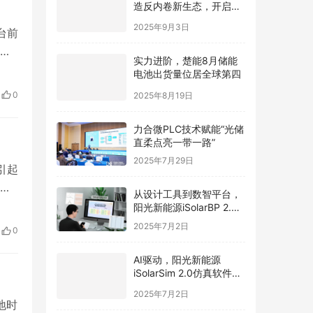
造反内卷新生态，开启光
伏价值新周期
2025年9月3日
台前
的
实力进阶，楚能8月储能
让
电池出货量位居全球第四
让人
0
2025年8月19日
公
力合微PLC技术赋能“光储
直柔点亮一带一路”
2025年7月29日
引起
路上
从设计工具到数智平台，
 进
阳光新能源iSolarBP 2.0
重塑分布式电站设计范
面
2025年7月2日
0
式！
，
AI驱动，阳光新能源
iSolarSim 2.0仿真软件引
领光伏智能评估新时代！
2025年7月2日
地时