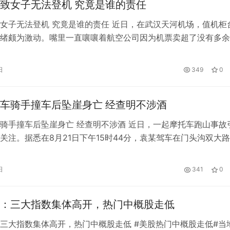
致女子无法登机 究竟是谁的责任
女子无法登机 究竟是谁的责任 近日，在武汉天河机场，值机柜
绪颇为激动。嘴里一直嚷嚷着航空公司因为机票卖超了没有多余
致她无法顺利登记。这位女士还请求现场的其他人一起拍摄视频
热搜。 首先这位女士的行为可能稍微有点过激了，但是却能够
日
349
0
她当时的那种无助那种愤怒的心情。首先这位女士一共在某航空
机票…
车骑手撞车后坠崖身亡 经查明不涉酒
骑手撞车后坠崖身亡 经查明不涉酒 近日，一起摩托车跑山事故
关注。据悉在8月21日下午15时44分，袁某驾车在门头沟双大
不断“压弯”，在以70多公里时速刚刚驶过一个路侧“弯道”路标。
的弯道时，袁某驾驶的摩托车突然越过中线，驶入逆行，这时对
日
341
0
客车，二车迎头相撞，骑手腾空而起，从小客车车身上翻了过去
：三大指数集体高开，热门中概股走低
三大指数集体高开，热门中概股走低 #美股热门中概股走低#当