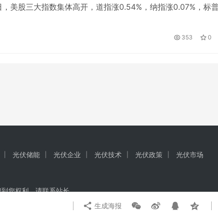
4日，美股三大指数集体高开，道指涨0.54%，纳指涨0.07%，标
.42%上涨。 Vaxcyte升高68%以上，肺炎球菌结合疫苗1/2期达
药目标。 人气中概数集体下跌，拼多多下跌超过18%，京东下
353
0
里巴巴下跌12%，尼奥、小鹏汽车超过10%…
光伏储能
光伏企业
光伏技术
光伏政策
光伏市场
犯到您权利，请联系站长
生成海报