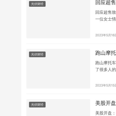
以为…
回应超售
光伏财经
回应超售致
一位女士情
空位了，导
这件事情上
2023年5月16
充分的理解
司订了三张
跑山摩托
光伏财经
跑山摩托车
了很多人的
高速穿行，
入它所指示
2023年5月15
驶来一辆小
掉…
美股开盘
光伏财经
美股开盘：