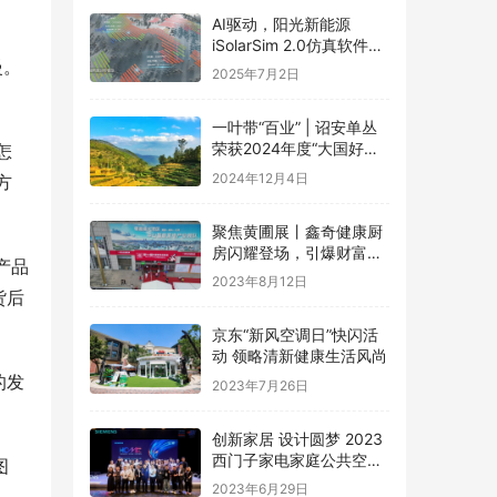
AI驱动，阳光新能源
iSolarSim 2.0仿真软件引
慢。
领光伏智能评估新时代！
2025年7月2日
一叶带“百业” | 诏安单丛
荣获2024年度“大国好货·
怎
一县一品”特色品牌
2024年12月4日
方
聚焦黄圃展丨鑫奇健康厨
房闪耀登场，引爆财富盛
产品
宴
2023年8月12日
货后
京东“新风空调日”快闪活
动 领略清新健康生活风尚
的发
2023年7月26日
创新家居 设计圆梦 2023
西门子家电家庭公共空间
图
设计大赛圆满礼成
2023年6月29日