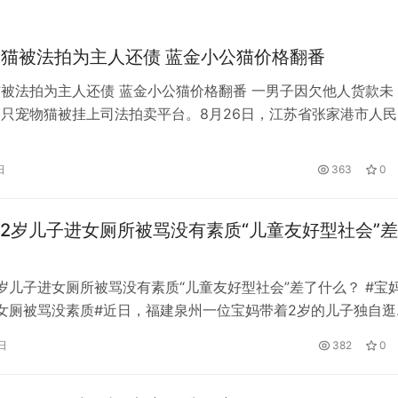
物猫被法拍为主人还债 蓝金小公猫价格翻番
猫被法拍为主人还债 蓝金小公猫价格翻番 一男子因欠他人货款未
2只宠物猫被挂上司法拍卖平台。8月26日，江苏省张家港市人民
些猫咪启动了拍卖。起拍价从500元到2000元不等。北京青年
最高的是起拍价1000元的一只蓝金小公猫，开拍5分钟价格就翻
日
363
0
余人次围观。截至13时许，经过39次出价，当前价已经达到280
2岁儿子进女厕所被骂没有素质“儿童友好型社会”
岁儿子进女厕所被骂没有素质“儿童友好型社会”差了什么？ #宝
女厕被骂没素质#近日，福建泉州一位宝妈带着2岁的儿子独自逛
感觉身体不适，就带着孩子去了女厕所，怕她一个人在厕所外面
日
382
0
都是独立隔间，所以允许小孩站在隔间里，但还是被骂没素质。
)说，她又无奈又气愤:“有错吗？”视频发出后，引发网友热议。有