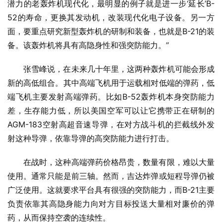
潜力的老轰炸机现代化，最明显的例子就是进一步‘延长’B-
52的寿命，更换其发动机，改装现代化电子设备。另一方
面，要重点研究新型轰炸机的研制和装备，也就是B-21的装
备。该轰炸机将具有高隐身性和强突防能力。”
张雪峰说，在未来几十年里，这两种轰炸机可能会形成
新的高低组合。其中高端飞机用于运载相对低端的弹药，低
端飞机主要发射高端弹药。比如B-52轰炸机本身突防能力
差，生存能力低，所以美国空军可以让它携带正在研制的
AGM-183空射高超音速导弹，在对方战斗机的拦截线外发
射这种导弹，依靠导弹的高突防能力进行打击。
在战时，这种高端弹药价格昂贵，数量有限，难以大量
使用。通常只能是前三轴。然而，吉达炸弹或短程导弹仍被
广泛使用。这就要求平台具有很强的突防能力，而B-21主要
负责依靠其高隐身能力向对方目标投送大量相对廉价的弹
药，从而保持空袭的连续性。