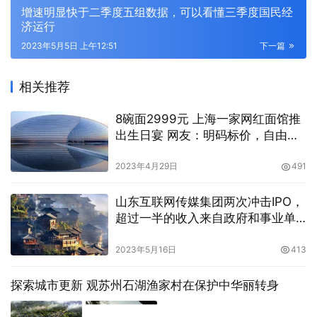
增速明显快于二季度五组数据，可以看懂三季度国民经
济运行
2023年5月5日 上午12:51
下一篇
相关推荐
8碗面2999元 上海一家网红面馆推
出生日宴 网友：明码标价，自由买
卖
2023年4月29日
491
山东互联网传媒集团两次冲击IPO，
超过一半的收入来自政府和事业单
位
2023年5月16日
413
探索城市更新 观苏州石湖渔家村在保护中华丽转身