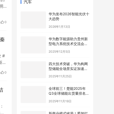
汽车
明
房
华为发布2026智能光伏十
大趋势
障、
0
建设
2026年1月13日
三秦
华为数字能源助力贵州新
型电力系统技术交流会在
贵安成功举行
2025年12月5日
 #
新增
四大技术突破，华为构网
型储能全场景实证加速新
能源
0
型电力系统高质量发展
2025年11月25日
全球前三！楚能2025年
洁
Q3全球储能出货量排名再
进阶
2025年11月19日
海：
海铁
新商业模式破局！爱旭打