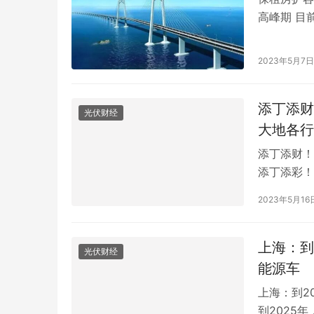
高峰期 目
确，我国保
需求相当旺
2023年5月7日
租购并举的
仍…
添丁添财
光伏财经
大地各行
添丁添财！
添丁添彩！
9家a股上市
2023年5月16
(49.13
(116.830
上海：到
光伏财经
能源车
上海：到2
到2025