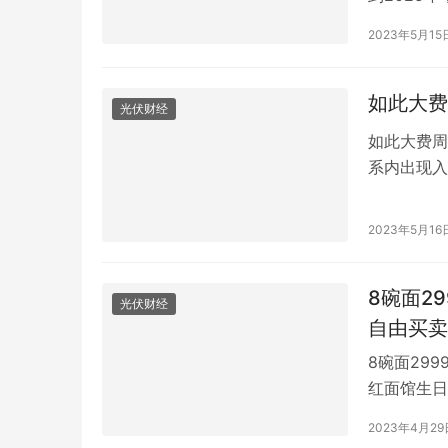
路货运量比
2023年5月15
海铁联运货
量增长8%
如此大费
光伏财经
如此大费周
系内出现入
鱼”，而为
“围观”的
2023年5月16
民日报健康
鳝属于…
8碗面2
光伏财经
自由买卖
8碗面29
红面馆生日
据021视
2023年4月29
招牌，生日