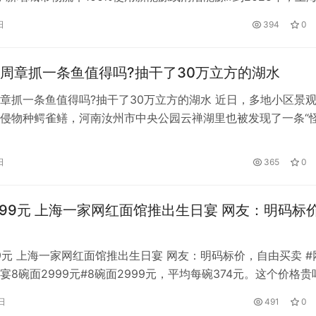
2020年增长10%，上海港集装箱水运中转比例不低于52%，集
日
394
0
运量年均增长15%以上，浦东国际机场国际进出境卡车航班网络
以上。 10月19日，上海市人民政府办公厅发布《上…
周章抓一条鱼值得吗?抽干了30万立方的湖水
章抓一条鱼值得吗?抽干了30万立方的湖水 近日，多地小区景
侵物种鳄雀鳝，河南汝州市中央公园云禅湖里也被发现了一条“
了捉住它，当地花一个月抽干了30万立方的湖水。 3000多万网
同时，也有网友质疑，为了一条鱼，如此大费周章值得吗？ 为此
日
365
0
客户端采访了中科院动物研究所副研究员赵亚辉，其解释道，鳄
999元 上海一家网红面馆推出生日宴 网友：明码标
99元 上海一家网红面馆推出生日宴 网友：明码标价，自由买卖 #
宴8碗面2999元#8碗面2999元，平均每碗374元。这个价格贵
频报道，上海一家面馆近日推出2999元生日宴套餐。根据店家发
日
491
0
宴包括八种浇头和八人份的面条。套餐还包括“老板亲自下厨”和