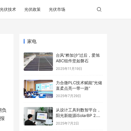
光伏技术
光伏政策
光伏市场
家电
台风“桦加沙”过后，爱旭
ABC组件坚如磐石
2025年11月19日
力合微PLC技术赋能“光储
直柔点亮一带一路”
2025年7月29日
期负
从设计工具到数智平台，
阳光新能源iSolarBP 2.0
闻报
重塑分布式电站设计范
2025年7月2日
式！