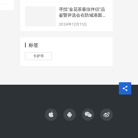
寻找“金花茶最佳伴侣”品
鉴暨评选会在防城港圆满
举办，年度最佳配方诞生
2024年12月11日
标签
卡萨帝