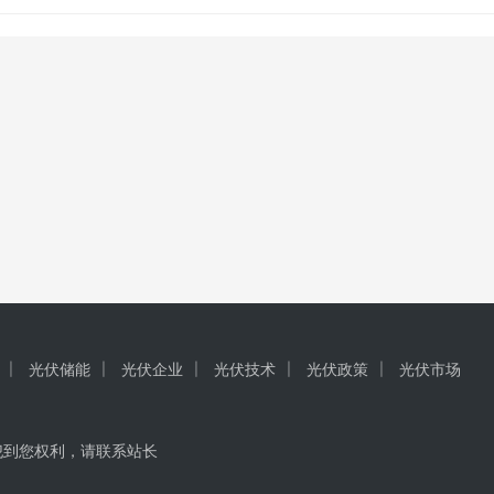
形生日蛋糕”。 据说一碗售价374元的面里一定有…
光伏储能
光伏企业
光伏技术
光伏政策
光伏市场
犯到您权利，请联系站长