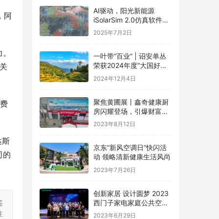
AI驱动，阳光新能源
，阿
iSolarSim 2.0仿真软件引
领光伏智能评估新时代！
2025年7月2日
力。
一叶带“百业” | 诏安单丛
荣获2024年度“大国好货·
关
一县一品”特色品牌
2024年12月4日
聚焦黄圃展丨鑫奇健康厨
付费
房闪耀登场，引爆财富盛
宴
2023年8月12日
达斯
京东“新风空调日”快闪活
司的
动 领略清新健康生活风尚
2023年7月26日
创新家居 设计圆梦 2023
西门子家电家庭公共空间
鉴
设计大赛圆满礼成
注
2023年6月29日