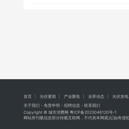
块红宝石方
首页
光伏要闻
产业聚焦
业界动态
光伏发电
关于我们
-
免责申明
- 招聘信息 -
联系我们
Copyright © 城市消费网
粤ICP备2023046120号-1
网站所刊载信息部分转载互联网，不代表本网观点|如有侵