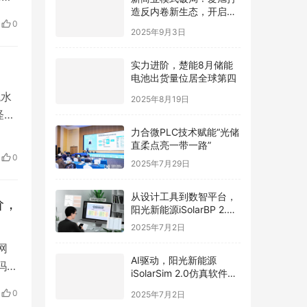
造反内卷新生态，开启光
装箱
伏价值新周期
0
数
2025年9月3日
实力进阶，楚能8月储能
电池出货量位居全球第四
观水
2025年8月19日
怪
友
力合微PLC技术赋能“光储
直柔点亮一带一路”
，人
0
2025年7月29日
雀
从设计工具到数智平台，
价，
阳光新能源iSolarBP 2.0
重塑分布式电站设计范
2025年7月2日
式！
网
AI驱动，阳光新能源
吗？
iSolarSim 2.0仿真软件引
布的
领光伏智能评估新时代！
0
2025年7月2日
“一