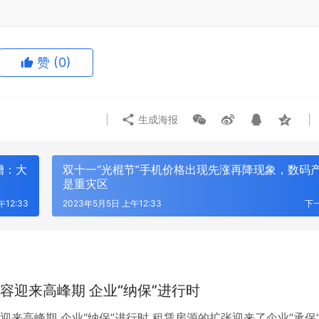
赞
(0)
生成海报
槽：大
双十一“光棍节”手机价格出现先涨再降现象，数码
是重灾区
12:33
2023年5月5日 上午12:33
下
GPS定位器产业优选：小娃科技领
风光大基地并网消纳压力持续激增？
50多并多串聚合物电芯定制全链路
EP 电力展集中展示集中式新能源
成套技术
容迎来高峰期 企业“纳保”进行时
迎来高峰期 企业“纳保”进行时 租赁房源的扩张迎来了企业“承保