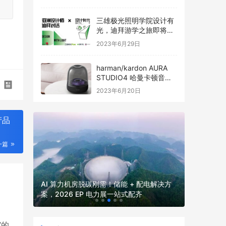
三雄极光照明学院设计有
光，迪拜游学之旅即将启
程
2023年6月29日
harman/kardon AURA
STUDIO4 哈曼卡顿音乐
琉璃四代全新发布
2023年6月20日
产品
一篇
2026
2026 
并网核心
AI 算力机房脱碳刚需！储能 + 配电解决方
厂、园区、
案，2026 EP 电力展一站式配齐
电力展一
”的