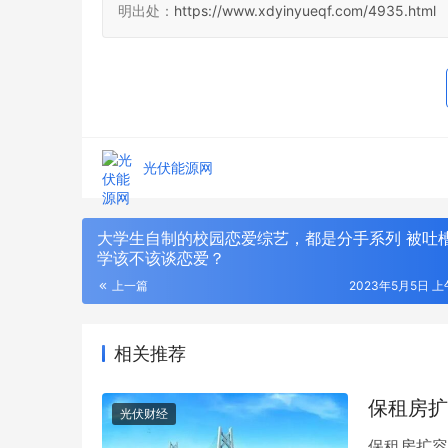
明出处：
https://www.xdyinyueqf.com/4935.html
光伏能源网
大学生自制的校园恋爱综艺，都是分手系列 被吐
学该不该谈恋爱？
上一篇
2023年5月5日 上午
年度输配电采购平台！75000+精准买家就
2026年
相关推荐
位，全品类一次二次设备一站式选型、比
衔，186
价、签约
解析
保租房扩
光伏财经
保租房扩容