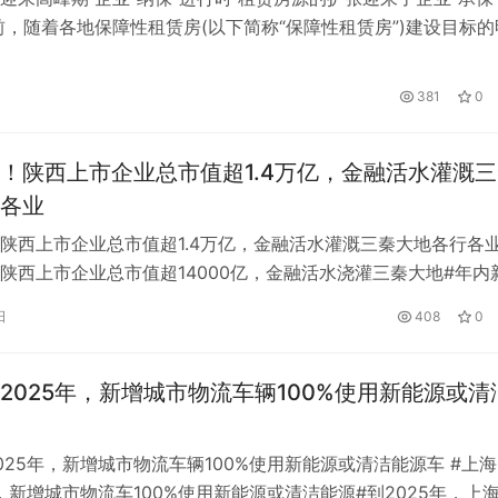
前，随着各地保障性租赁房(以下简称“保障性租赁房”)建设目标的
障性租赁房建设和扩建正处于高峰期，重点城市新建保障性租赁
盛。 党的二十大报告提出，要加快建立多主体供应、多渠道保
381
0
住房制度。 据《第一财经日报》记者了解，虽然各地租赁住房
！陕西上市企业总市值超1.4万亿，金融活水灌溉
各业
陕西上市企业总市值超1.4万亿，金融活水灌溉三秦大地各行各业
陕西上市企业总市值超14000亿，金融活水浇灌三秦大地#年内
公司，陕西煤业(21.680，0.18，0.84%)股价翻倍。隆基绿色
日
408
0
0，-0.92，-1.84%)成长为全球最大的单晶硅生产商，西部超导
，-0.69，-0.59%) …
2025年，新增城市物流车辆100%使用新能源或清
025年，新增城市物流车辆100%使用新能源或清洁能源车 #上
年，新增城市物流车100%使用新能源或清洁能源#到2025年，上