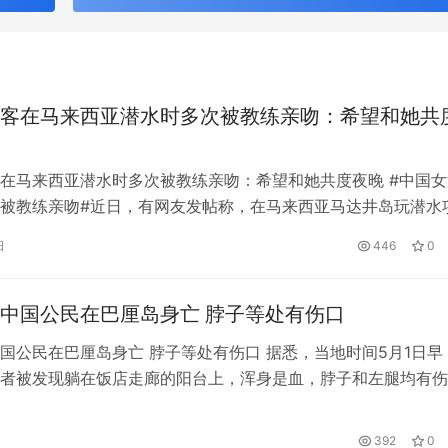
客在马来西亚潜水时多次被教练亲吻：希望和她共
在马来西亚潜水时多次被教练亲吻：希望和她共度夜晚 #中国女
被教练亲吻#近日，有网友发帖称，在马来西亚马达井岛玩潜水
练亲吻，后者试图约他出去的次数更多。该网友随后选择报警。
日
446
0
马来西亚警方获悉，当地警方已就此事立案，并于7日逮捕了潜水
事人介绍，5月5日，她在柠檬假期公司的安排下，前往位于马来
中国公民在巴厘岛身亡 脖子等处有伤口
国公民在巴厘岛身亡 脖子等处有伤口 据悉，当地时间5月1日早
者被发现躺在饭店走廊的阳台上，浑身是血，脖子和左腿均有伤
者则躺在房间浴室内，颈上有缠绕的伤口，两名死者当时均全身
件正在调查中。 5月4日上午，中国驻登巴萨总领事馆向南都记
392
0