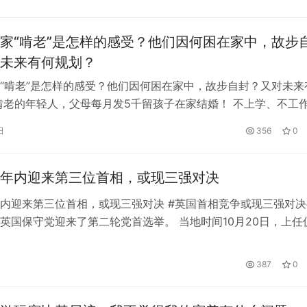
者确认是中国公民，但无法透露其他与案件有关的细节。 中国
馆曾…
家“啃老”是怎样的感受？他们因何困在家中，故步
未来有何规划？
“啃老”是怎样的感受？他们因何困在家中，故步自封？又对未来
啃老的年轻人，父母每月发5千留孩子在家结婚！ 不上学、不工
在家里看书、上网、睡觉。这样的日子，苏文已经过了六年。“
日
356
0
唯一的经济来源。最近几年，这类年轻人的数量暴涨。他们被称
程度上指“家里蹲”、“啃老族”，连续一段时间内不上学，不工作
年内迎来第三位首相，或现三强对决
内迎来第三位首相，或现三强对决 #英国首相竞争或现三强对决
英国保守党迎来了第二轮党首选举。 当地时间10月20日，上任
布，辞去首相职务和执政党保守党党首职务一职，成为英国历史
短的首相。 英国前首相约翰逊因一系列丑闻辞职后，保守党内
387
0
次议员投票，随后有16万保守党党员选举特拉兹接替约翰逊。 