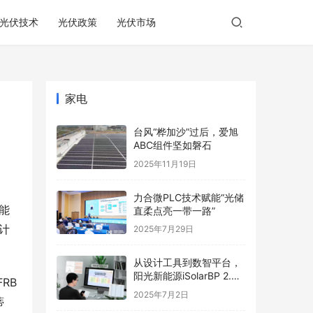
光伏技术
光伏政策
光伏市场
家电
台风“桦加沙”过后，爱旭
ABC组件坚如磐石
2025年11月19日
力合微PLC技术赋能“光储
可能
直柔点亮一带一路”
计
2025年7月29日
从设计工具到数智平台，
阳光新能源iSolarBP 2.0
RB
重塑分布式电站设计范
2025年7月2日
蒂
式！