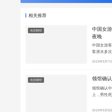
相关推荐
中国女游
光伏财经
夜晚
中国女游客
客潜水多次
时被潜水教
2023年5月11
10日，从
练。 据当
沙巴州东…
领馆确认
光伏财经
领馆确认中
上，男性死
口。女性死
裸。目前案
2023年5月5日