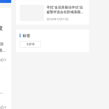
寻找“金花茶最佳伴侣”品
鉴暨评选会在防城港圆满
举办，年度最佳配方诞生
2024年12月11日
度
标签
卡萨帝
游
项目
5月
0
教
西亚
赤
者表
0