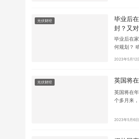
示，两名死
巴萨总领事
毕业后在
光伏财经
封？又对
毕业后在家
何规划？ 
终日独自宅
2023年5月12
老”就是他
特族，一定
有收入…
英国将在
光伏财经
英国将在年
个多月来，
周的露台宣
在职时间最
2023年5月6日
先经历了五
往不…