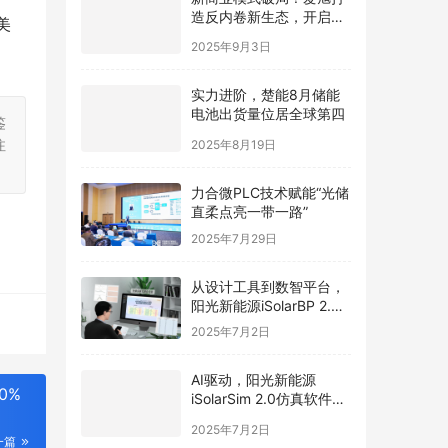
造反内卷新生态，开启光
美
伏价值新周期
2025年9月3日
实力进阶，楚能8月储能
电池出货量位居全球第四
鉴
2025年8月19日
注
力合微PLC技术赋能“光储
直柔点亮一带一路”
2025年7月29日
从设计工具到数智平台，
阳光新能源iSolarBP 2.0
重塑分布式电站设计范
2025年7月2日
式！
AI驱动，阳光新能源
0%
iSolarSim 2.0仿真软件引
领光伏智能评估新时代！
2025年7月2日
一篇