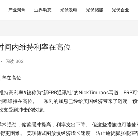
产业聚焦
业界动态
光伏发电
光伏储能
光伏企业
长时间内维持利率在高位
•
阅读 362
利率在高位
利率#被称为“新FRB通讯社”的NickTimiraos写道，FRB
利率维持在高位。 一系列的加息已经给美国经济带来了涟漪，预
收支受到冲击的数据。
常强劲，储蓄缓冲提高，利率支出下降。 但这些措施也可能使F
膨胀的工作变得更困难。 美联储试图放慢经济增长速度，防止通货膨胀根深