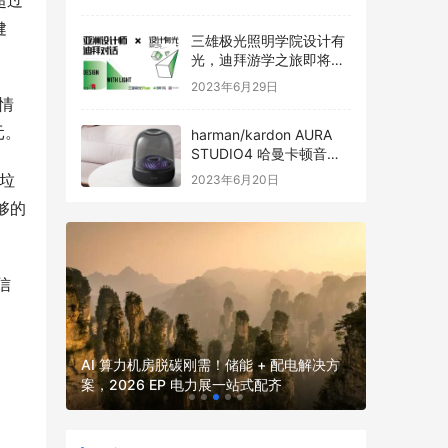
超过
健
三雄极光照明学院设计有
光，迪拜游学之旅即将启
程
2023年6月29日
情
元。
harman/kardon AURA
STUDIO4 哈曼卡顿音乐
琉璃四代全新发布
的垃
2023年6月20日
够的
信
2026
2026 
并网核心
AI 算力机房脱碳刚需！储能 + 配电解决方
厂、园区、
案，2026 EP 电力展一站式配齐
电力展一