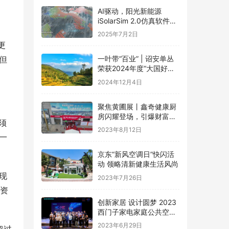
AI驱动，阳光新能源
iSolarSim 2.0仿真软件引
领光伏智能评估新时代！
2025年7月2日
更
但
一叶带“百业” | 诏安单丛
荣获2024年度“大国好货·
一县一品”特色品牌
2024年12月4日
聚焦黄圃展丨鑫奇健康厨
房闪耀登场，引爆财富盛
须
宴
2023年8月12日
一
京东“新风空调日”快闪活
动 领略清新健康生活风尚
现
2023年7月26日
的资
创新家居 设计圆梦 2023
西门子家电家庭公共空间
设计大赛圆满礼成
2023年6月29日