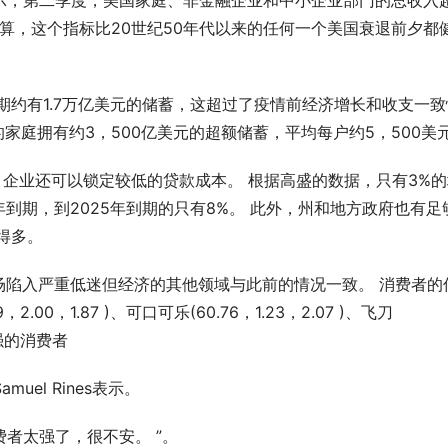
经济学家表示，第二季度，美国家庭、非金融企业和中小企业部门的总收入
均计算，这个指标比20世纪50年代以来的任何一个美国衰退前夕都
期约有1.7万亿美元的储蓄，这超过了疫情前经济增长和收支一致
家庭拥有约3，500亿美元的超额储蓄，平均每户约5，500美
息，企业还可以锁定较低的贷款成本。 根据高盛的数据，只有3%
到期，到2025年到期的只有8%。 此外，州和地方政府也有足
好得多。
场陷入严重低迷但经济的其他领域与此前的情况一致。 消费者的
00，1.87 )、可口可乐(60.76，1.23，2.07 )、飞刀
较强的消费者
GPS定位器产业优选：小娃科技领
风光大基地并网消纳压力持续激增？
50多并多串聚合物电芯定制全链路
EP 电力展集中展示集中式新能源
成套技术
uel Rines表示。
费者太强了，很不安。 ”。