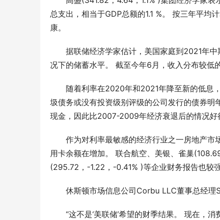
高盛(341.82，4.64，1.1% )集团
总支出，相当于GDP总额的1.1 %。 按三年平
康。
据联储经济学家估计，美国家庭到2021年中
况下的储蓄水平。 截至今年6月，收入分布较低的
随着利率在2020年和2021年降至新的低
圾债务或没有投资级别评级的公司发行的债券明年
现金，因此比2007-2009年经济衰退后的情况
作为对利率最敏感的经济行业之一房地产市
用卡余额在增加。 联合航空、美银、雀巢(108.69，2.
(295.72，-1.22，-0.41% )等企业财务报告也
年度输配电采购平台！75000+精准买家就
2026年
位，全品类一次二次设备一站式选型、比
衔，186
价、签约
解析
休斯顿市场信息公司Corbu LLC董事总经理Sam
“这不是‘美联储’希望的财季结果。 现在，消