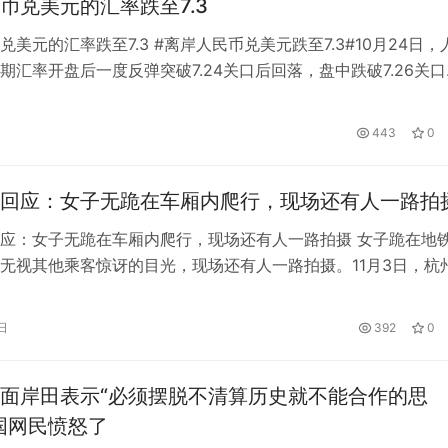
币兑美元的汇率跌至7.3
兑美元的汇率跌至7.3 #离岸人民币兑美元跌至7.3#10月24日，
期汇率开盘后一度反弹突破7.24关口后回落，盘中跌破7.26关口
，每日收盘价报7.2610，较上一交易日下跌116个基点。 这个收
2008年1月中旬以来的新低。 今年以来，人民币对美元即期汇
443
0
13.9%。 上一交易日尾盘大涨后，…
回应：女子无跪在车厢内爬行，现场还有人一路拍
应：女子无跪在车厢内爬行，现场还有人一路拍摄 女子跪在地
无视其他乘客惊讶的目光，现场还有人一路拍摄。11月3日，杭
事，并表示如果发现这种情况会进行劝阻。在众多乘客的注视下
色外套的女子跪在地铁车厢的地上，双手撑在地上，慢慢向前爬
日
392
0
前面，一个女人慢慢向爬行者退去，拿着手机拍摄。11月3日上
社…
面岸田表示“必须摆脱不清算历史就不能合作的思
国网民愤怒了