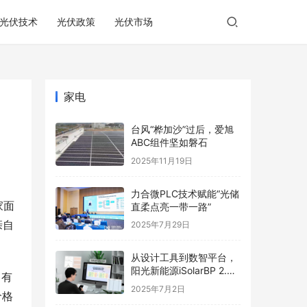
光伏技术
光伏政策
光伏市场
家电
台风“桦加沙”过后，爱旭
ABC组件坚如磐石
2025年11月19日
力合微PLC技术赋能“光储
家面
直柔点亮一带一路”
亲自
2025年7月29日
从设计工具到数智平台，
阳光新能源iSolarBP 2.0
。有
重塑分布式电站设计范
2025年7月2日
价格
式！