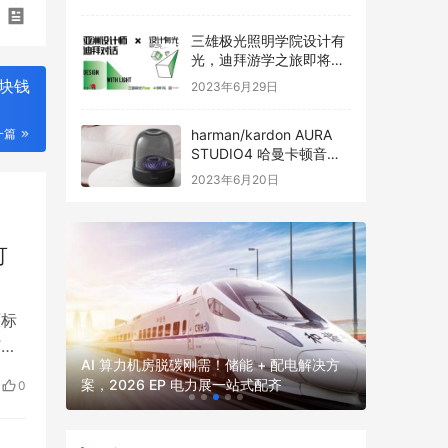
三雄极光照明学院设计有
光，迪拜游学之旅即将启
程
块钱
2023年6月29日
harman/kardon AURA
一篇
STUDIO4 哈曼卡顿音乐
琉璃四代全新发布
2023年6月20日
可
原标
2026
”，
2026 
并网核心
AI 算力机房脱碳刚需！储能 + 配电解决方
，在
厂、园区、
案，2026 EP 电力展一站式配齐
0
高
电力展一