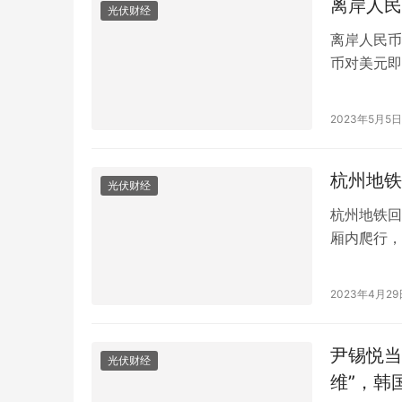
离岸人民
光伏财经
离岸人民币
币对美元即
16时30分
再次刷新了
2023年5月5日
计下跌超过
杭州地铁
光伏财经
杭州地铁回
厢内爬行，
铁证实了此
一名身穿灰
2023年4月29
行。在它的
一位网友在
尹锡悦当
光伏财经
维”，韩