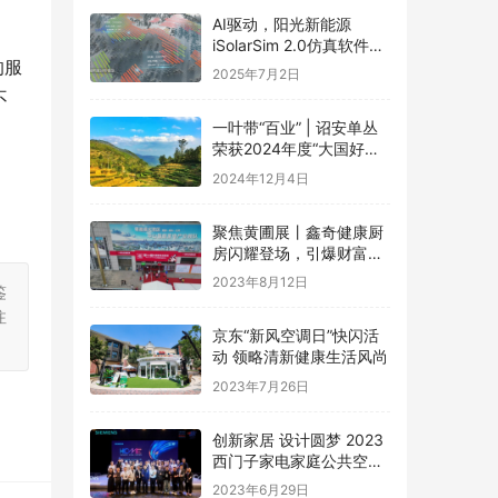
AI驱动，阳光新能源
iSolarSim 2.0仿真软件引
的服
领光伏智能评估新时代！
2025年7月2日
不
一叶带“百业” | 诏安单丛
荣获2024年度“大国好货·
一县一品”特色品牌
2024年12月4日
聚焦黄圃展丨鑫奇健康厨
房闪耀登场，引爆财富盛
宴
2023年8月12日
鉴
注
京东“新风空调日”快闪活
动 领略清新健康生活风尚
2023年7月26日
创新家居 设计圆梦 2023
西门子家电家庭公共空间
设计大赛圆满礼成
2023年6月29日