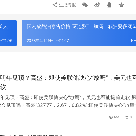
生成海报
0人
国内成品油零售价格“两连涨”，加满一箱油要多花6
午1:06
2023年4月29日 上午1:07
下
明年见顶？高盛：即使美联储决心“放鹰”，美元也
软
年见顶？高盛：即使美联储决心“放鹰”，美元也可能提前走软 
GPS定位器产业优选：小娃科技领
风光大基地并网消纳压力持续激增？
会见顶吗？高盛(327.77，2.67，0.82%):即使美联储决心“放鹰
50多并多串聚合物电芯定制全链路
EP 电力展集中展示集中式新能源
提前走软。 高盛表示，美元见顶时间可能早于市场预期。 本周
成套技术
455
0
dman Sachs)的一份最新报告中，分析师研究了美元此前的纪录
，美元很有可能先于美联储的宽松政策见…