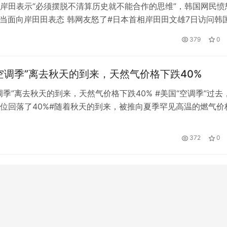
岸田表示“必须摆脱不清算历史就不能合作的思维”，韩国网民愤
悦当面向岸田田表态 韩网友怒了#日本首相岸田田文雄7日访问韩
尹锡悦举行会谈。尹西月在会上关于历史的发言再次引起日韩媒
379
0
据NHK报道，尹西月向岸田田表示，“必须摆脱不清算历史就无法
的思维”。这一言论很快在网络上遭到韩国网民的强烈批评。尹
空调季”离去秋天的到来，天然气价格下跌40%
调季”离去秋天的到来，天然气价格下跌40% #美国“空调季”过去
位回落了40%#随着秋天的到来，被推向夏季罕见高温的燃气价
 截至10月31日，美国天然气期货价格自8月下旬以来，达到10美
最高点，下跌40%，至6.01美元/百万英热。 上周，天然气期货
372
0
首次跌破5美元/百万英热。 天然气价格近两个月…