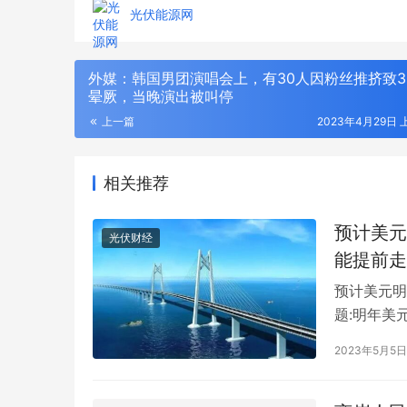
光伏能源网
外媒：韩国男团演唱会上，有30人因粉丝推挤致3
晕厥，当晚演出被叫停
上一篇
2023年4月29日 上
相关推荐
预计美元
光伏财经
能提前走
预计美元明
年度输配电采购平台！75000+精准买家就
2026年
题:明年美元
位，全品类一次二次设备一站式选型、比
衔，186
美元也可能
价、签约
解析
2023年5月5日
高盛(Gol
点，并指出