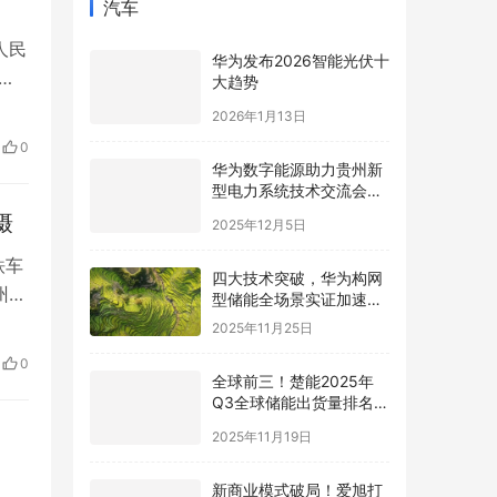
汽车
人民
华为发布2026智能光伏十
，
大趋势
盘价
2026年1月13日
率累
0
华为数字能源助力贵州新
型电力系统技术交流会在
贵安成功举行
摄
2025年12月5日
铁车
四大技术突破，华为构网
州地
型储能全场景实证加速新
型电力系统高质量发展
，
2025年11月25日
0
全球前三！楚能2025年
午，
Q3全球储能出货量排名再
进阶
2025年11月19日
新商业模式破局！爱旭打