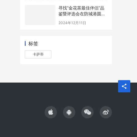
寻找“金花茶最佳伴侣”品
鉴暨评选会在防城港圆满
举办，年度最佳配方诞生
2024年12月11日
标签
卡萨帝