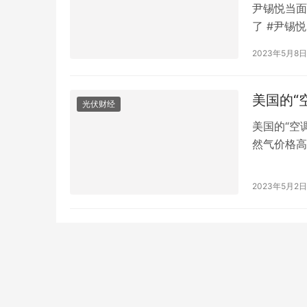
尹锡悦当面
了 #尹锡
与韩国总统
2023年5月8日
的关注。 
进未来合作
被警告…
美国的“
光伏财经
美国的“空
然气价格高
逐渐下降。
百万英热的
2023年5月2日
自3月以来