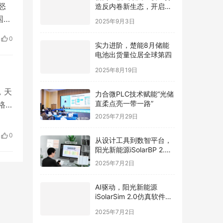
造反内卷新生态，开启光
怒
伏价值新周期
国，
2025年9月3日
体
0
实力进阶，楚能8月储能
推
电池出货量位居全球第四
西月
2025年8月19日
，天
力合微PLC技术赋能“光储
直柔点亮一带一路”
格
2025年7月29日
元/
价格
0
从设计工具到数智平台，
阳光新能源iSolarBP 2.0
重塑分布式电站设计范
2025年7月2日
式！
AI驱动，阳光新能源
iSolarSim 2.0仿真软件引
领光伏智能评估新时代！
2025年7月2日