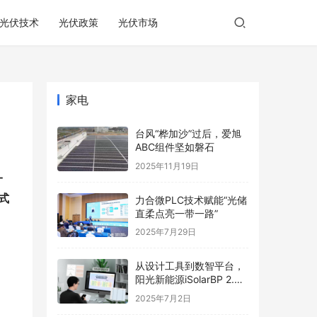
光伏技术
光伏政策
光伏市场
家电
台风“桦加沙”过后，爱旭
ABC组件坚如磐石
2025年11月19日
一
式
力合微PLC技术赋能“光储
直柔点亮一带一路”
2025年7月29日
从设计工具到数智平台，
阳光新能源iSolarBP 2.0
重塑分布式电站设计范
2025年7月2日
式！