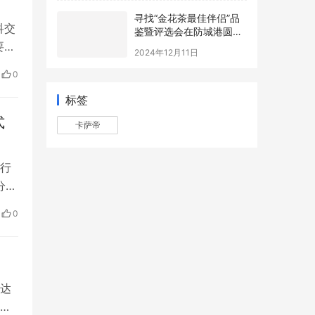
寻找“金花茶最佳伴侣”品
科交
鉴暨评选会在防城港圆满
举办，年度最佳配方诞生
要求
2024年12月11日
，前
0
标签
式
卡萨帝
行
分布
并
0
分
达
。