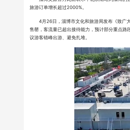
旅游订单增长超过2000%。
4月26日，淄博市文化和旅游局发布《致广
售罄，客流量已超出接待能力，预计部分重点路
议游客错峰出游、避免扎堆。
年度输配电采购平台！75000+精准买家就
2026年
位，全品类一次二次设备一站式选型、比
衔，186
价、签约
解析