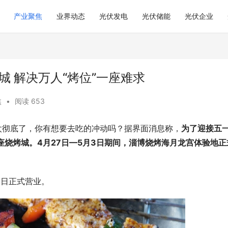
产业聚焦
业界动态
光伏发电
光伏储能
光伏企业
城 解决万人“烤位”一座难求
焦
•
阅读 653
太彻底了，你有想要去吃的冲动吗？据界面消息称，
为了迎接五
座烧烤城。4月27日—5月3日期间，淄博烧烤海月龙宫体验地正
8日正式营业。