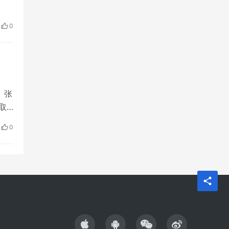
历
0
.9
、张
取
祖
0
零百