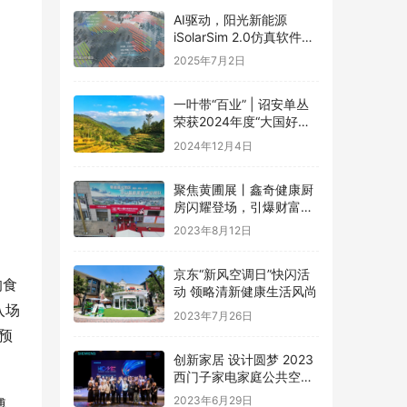
AI驱动，阳光新能源
iSolarSim 2.0仿真软件引
领光伏智能评估新时代！
2025年7月2日
一叶带“百业” | 诏安单丛
荣获2024年度“大国好货·
一县一品”特色品牌
2024年12月4日
聚焦黄圃展丨鑫奇健康厨
房闪耀登场，引爆财富盛
宴
2023年8月12日
京东“新风空调日”快闪活
的食
动 领略清新健康生活风尚
入场
2023年7月26日
预
创新家居 设计圆梦 2023
西门子家电家庭公共空间
设计大赛圆满礼成
2023年6月29日
博，