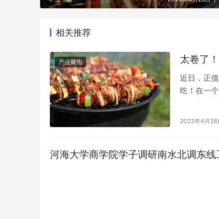
相关推荐
太卷了！
产业聚焦
近日，正值
吃！在一个
这一幕后表
材谁能抵挡
2023年4月28
一种麦角菌
体，主要产
河海大学商学院学子调研南水北调东线