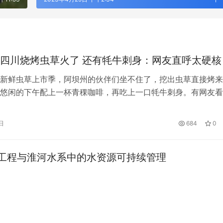
四川烧烤虫草火了 还有牦牛刺身：网友直呼太硬核
新鲜虫草上市季，阿坝州的伙伴们坐不住了，挖出虫草直接烤来
悠闲的下午配上一杯青稞咖啡，再吃上一口牦牛刺身。有网友看
示，“这一串下肚得流多少鼻血啊”、“这么漂亮的景色，这么好
住诱惑呀”、“真想去看当地的美景，体会当地的民俗乐趣”。 虫
日
684
0
科植物，寄生在蝙蝠蛾科昆虫幼虫上的子座及幼虫的尸体的复合
自于…
工程与淮河水系中的水资源可持续管理