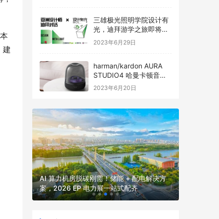
三雄极光照明学院设计有
光，迪拜游学之旅即将启
基本
程
2023年6月29日
。建
harman/kardon AURA
STUDIO4 哈曼卡顿音乐
琉璃四代全新发布
2023年6月20日
2026
2026 
并网核心
AI 算力机房脱碳刚需！储能 + 配电解决方
厂、园区、
案，2026 EP 电力展一站式配齐
电力展一