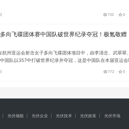
一家专注于研发和推广瑶族传统茶麸煮水洗头秘方的生物科技公
秘方可以使头发长期保持乌黑亮丽，且在瑶族内部使用已有千年
日
720
0
1年的技术升级后，瑶乡秘方采用现代工艺和茶麸原浆熬煮，长达47
熬…
多向飞碟团体赛中国队破世界纪录夺冠！极氪敬赠
，在杭州亚运会射击女子多向飞碟团体项目中，由李清念、武翠翠
中国队以357中打破世界纪录并夺冠，这是中国队在本届亚运会
世界纪录。作为杭州企业，极氪再次“致敬中国冠军”，共同献礼
日
772
0
001 FR。 极氪001 FR作为极氪001的高性能版，以2.07秒的
加速最快的量产纯电汽车；001 FR搭载全球首次量…
光伏储能
光伏企业
光伏技术
光伏政策
光伏市场