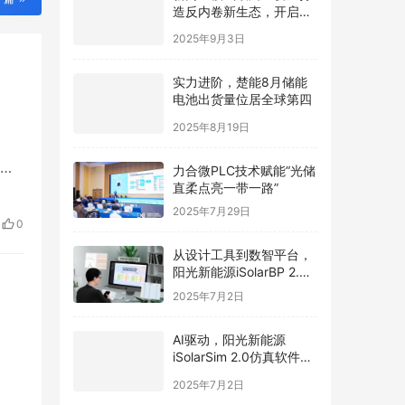
造反内卷新生态，开启光
伏价值新周期
2025年9月3日
实力进阶，楚能8月储能
电池出货量位居全球第四
2025年8月19日
到
力合微PLC技术赋能“光储
直柔点亮一带一路”
的食
2025年7月29日
草是
0
从设计工具到数智平台，
阳光新能源iSolarBP 2.0
重塑分布式电站设计范
2025年7月2日
式！
AI驱动，阳光新能源
iSolarSim 2.0仿真软件引
领光伏智能评估新时代！
2025年7月2日