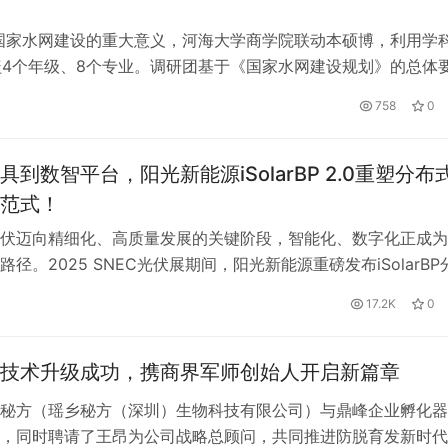
国家水网建设的重大意义，河海大学商学院联动本硕博，利用学
盖4个年级、8个专业。调研团基于《国家水网建设规划》的总体
调东线工程的建设运营情况及地方的水资源管理利用现状等问题
758
0
、六安等…
具到数智平台，阳光新能源iSolarBP 2.0重塑分布
范式！
伏迈向精细化、高质量发展的关键阶段，智能化、数字化正成为
径。2025 SNEC光伏展期间，阳光新能源重磅发布iSolarBP
件2.0，通过标准版与专业版（iSolarBP/iSolarBP Pro）双线
17.2K
0
向工商业场景的全流程智能设计平台，加速推动“所见即所得”的
发模式落地。 作为分布式电站智能设计…
技术升级成功，携商界军师创始人开启新篇章
秘方（瑶乡秘方（深圳）生物科技有限公司）与鼎峰企业孵化器
，同时聘请了王昂为公司战略总顾问，共同推进防脱育发新时代