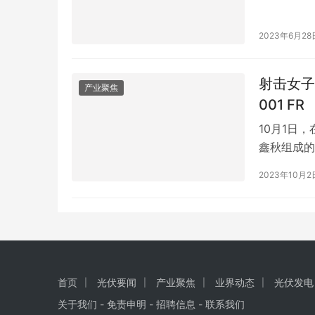
瑶乡秘方是
司。该古老
2023年6月28
史。 在1
小时的精细
射击女子
产业聚焦
001 FR
10月1日
鑫秋组成的
得的第三项
2023年10月2
国华诞，敬赠
加速，成为
首页
光伏要闻
产业聚焦
业界动态
光伏发电
关于我们
-
免责申明
- 招聘信息 -
联系我们