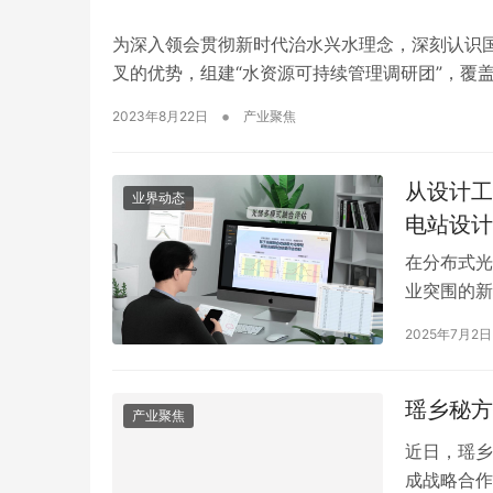
为深入领会贯彻新时代治水兴水理念，深刻认识
叉的优势，组建“水资源可持续管理调研团”，覆
与具体内涵，针对淮河流域的治水工作、南水北
•
2023年8月22日
产业聚焦
往江苏南京、淮安、宿迁、河南郑州及安徽阜阳
从设计工
业界动态
电站设计
在分布式光
业突围的新路
式智能设计软
2025年7月2日
举，打造面
布式能源开
瑶乡秘方
产业聚焦
近日，瑶乡
成战略合作