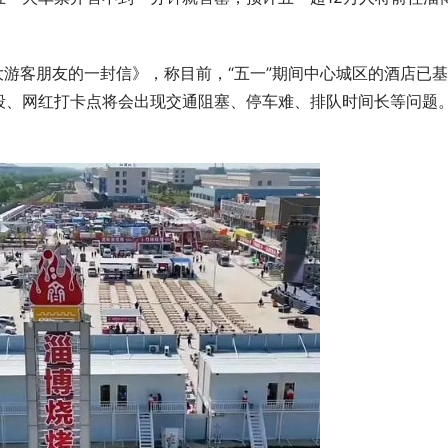
大游客朋友的一封信》，称目前，“五一”期间中心城区的酒店已
段、网红打卡点将会出现交通阻塞、停车难、排队时间长等问题
GPS定位器产业优选：小娃科技领
风光大基地并网消纳压力持续激增？
50多并多串聚合物电芯定制全链路
EP 电力展集中展示集中式新能源
成套技术