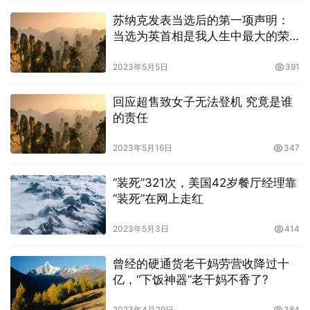
苏纳克发表当选后的第一项声明：
当选为英首相是我人生中最大的荣
幸
2023年5月5日
391
回应超售致女子无法登机 究竟是谁
的责任
2023年5月16日
347
“装死”321次，美国42岁餐厅经理靠
“装死”在网上走红
2023年5月3日
414
曾经的硬通货老干妈劳营收降过十
亿，“下饭神器”老干妈不香了?
2023年4月29日
384