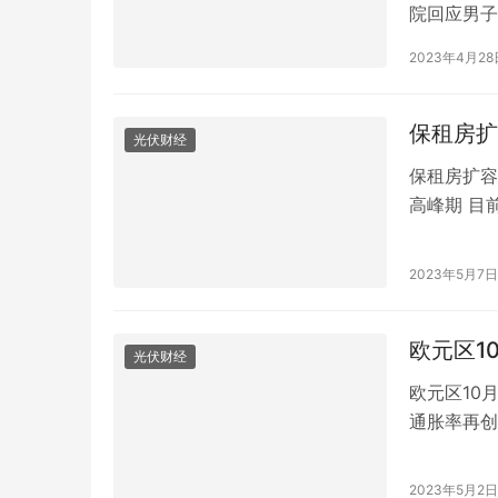
院回应男子
院母婴室喂
2023年4月28
妈妈多次劝
标语，楼里
员说，医…
保租房扩
光伏财经
保租房扩容
高峰期 目
确，我国保
需求相当旺
2023年5月7日
租购并举的
仍…
欧元区1
光伏财经
欧元区10
通胀率再创
高，但欧元
协调CPI同
2023年5月2日