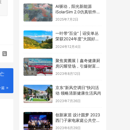
注
AI驱动，阳光新能源
iSolarSim 2.0仿真软件引
领光伏智能评估新时代！
2025年7月2日
一叶带“百业” | 诏安单丛
荣获2024年度“大国好货·
一县一品”特色品牌
2024年12月4日
聚焦黄圃展丨鑫奇健康厨
房闪耀登场，引爆财富盛
宴
亡
2023年8月12日
京东“新风空调日”快闪活
一篇
动 领略清新健康生活风尚
2023年7月26日
创新家居 设计圆梦 2023
西门子家电家庭公共空间
设计大赛圆满礼成
2023年6月29日