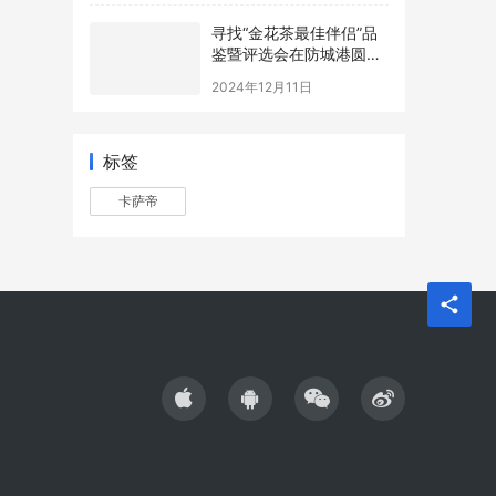
寻找“金花茶最佳伴侣”品
鉴暨评选会在防城港圆满
举办，年度最佳配方诞生
2024年12月11日
标签
卡萨帝