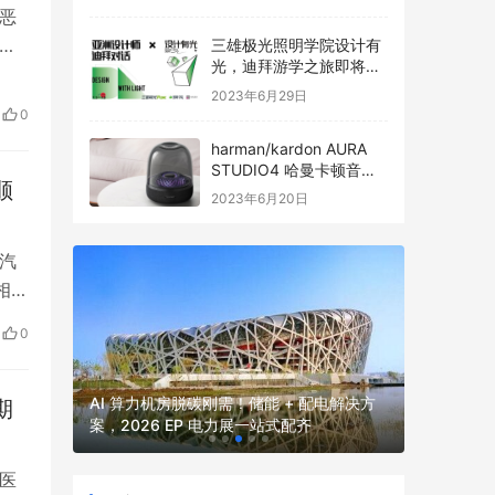
恶
联储
三雄极光照明学院设计有
光，迪拜游学之旅即将启
来，
程
2023年6月29日
0
济带
harman/kardon AURA
STUDIO4 哈曼卡顿音乐
顺
琉璃四代全新发布
2023年6月20日
汽
相关
展
0
6-
辆工
2026
2026 
并网核心
AI 算力机房脱碳刚需！储能 + 配电解决方
期
厂、园区、
案，2026 EP 电力展一站式配齐
电力展一
医