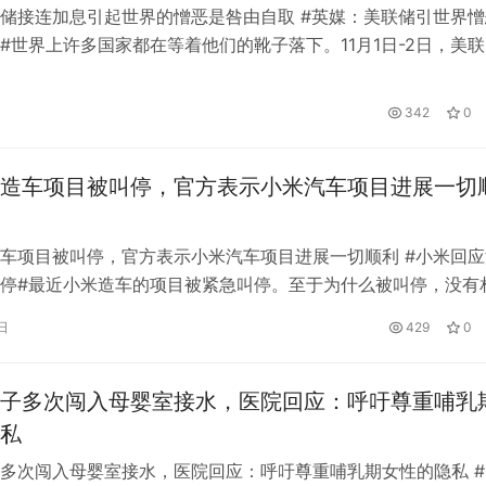
储接连加息引起世界的憎恶是咎由自取 #英媒：美联储引世界憎
#世界上许多国家都在等着他们的靴子落下。11月1日-2日，美
会议。目前来自多方的信息是，将宣布加息75个基点。今年以
别于3月、5月、6月、7月和9月五次加息，利率已升至
日
342
0
-3.25%区间。美联储的这一系列举动创下了多项纪录，也给世界经
造车项目被叫停，官方表示小米汽车项目进展一切
车项目被叫停，官方表示小米汽车项目进展一切顺利 #小米回应
停#最近小米造车的项目被紧急叫停。至于为什么被叫停，没有
，小米负责人并未对此做出正面回应，只是表示小米汽车项目进
日
429
0
就在前段时间，小米汽车也有好消息，称小米工厂有望在2023年
车生产资质。而且，在此前的一次内部讲话中，雷军也透露，首
GPS定位器产业优选：小娃科技领
风光大基地并网消纳压力持续激增？
50多并多串聚合物电芯定制全链路
EP 电力展集中展示集中式新能源
子多次闯入母婴室接水，医院回应：呼吁尊重哺乳
成套技术
私
多次闯入母婴室接水，医院回应：呼吁尊重哺乳期女性的隐私 #