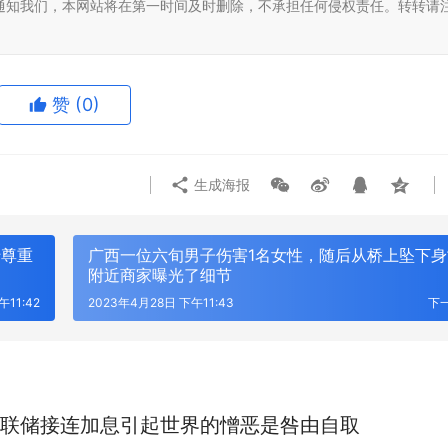
通知我们，本网站将在第一时间及时删除，不承担任何侵权责任。转转请
赞
(0)
生成海报
吁尊重
广西一位六旬男子伤害1名女性，随后从桥上坠下身
附近商家曝光了细节
午11:42
2023年4月28日 下午11:43
下
联储接连加息引起世界的憎恶是咎由自取