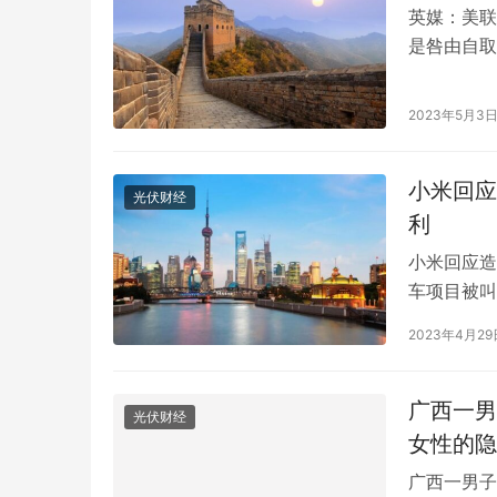
英媒：美联
是咎由自取
将召开议息
美联储已分
2023年5月3
3.00%
来了严…
小米回应
光伏财经
利
小米回应造
车项目被叫
说明。对此
2023年4月29
顺利。其实
7月获得汽
年度输配电采购平台！75000+精准买家就
2026年
位，全品类一次二次设备一站式选型、比
衔，186
程车已经…
广西一男
光伏财经
价、签约
解析
女性的隐
广西一男子