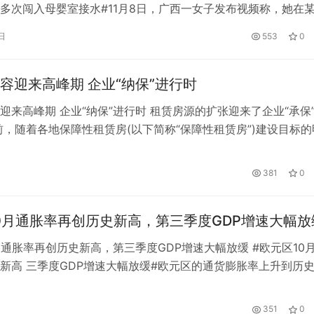
多次闯入母婴室接水#11月8日，广西一女子发布视频称，她在
奶时，一男子连续4、5次闯入饮水机。女方声称，她和另一位
日
553
0
阻，男方却“就像没听见一样”。而且母婴室有明确禁止男性进入
有饮水机和厕所。 记者致电广西妇幼保健院香珠院区。医院工
容迎来高峰期 企业“纳保”进行时
迎来高峰期 企业“纳保”进行时 租赁房源的扩张迎来了企业“承保
前，随着各地保障性租赁房(以下简称“保障性租赁房”)建设目标的
障性租赁房建设和扩建正处于高峰期，重点城市新建保障性租赁
盛。 党的二十大报告提出，要加快建立多主体供应、多渠道保
381
0
住房制度。 据《第一财经日报》记者了解，虽然各地租赁住房
0月通胀率再创历史新高，第三季度GDP增速大幅放
月通胀率再创历史新高，第三季度GDP增速大幅放缓 #欧元区10
新高 三季度GDP增速大幅放缓#欧元区的通货膨胀率上升到历
区经济失去了动力，对经济衰退的担忧几乎不可避免。 欧元区1
比上涨10.7%，预期为10.3%，前值为10%，再创新高。 欧元区
351
0