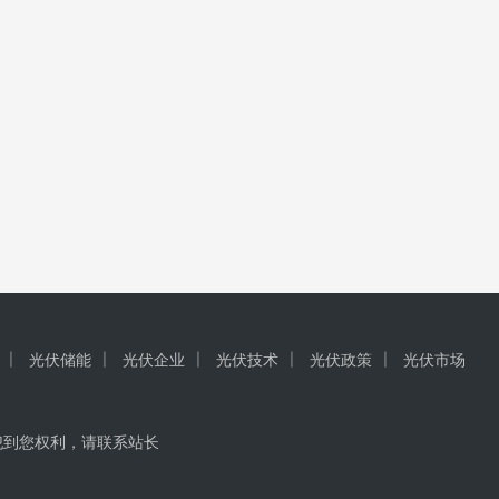
光伏储能
光伏企业
光伏技术
光伏政策
光伏市场
犯到您权利，请联系站长