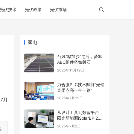
光伏技术
光伏政策
光伏市场
家电
台风“桦加沙”过后，爱旭
ABC组件坚如磐石
2025年11月19日
力合微PLC技术赋能“光储
直柔点亮一带一路”
2025年7月29日
7月
从设计工具到数智平台，
阳光新能源iSolarBP 2.0
重塑分布式电站设计范
2025年7月2日
鉴
式！