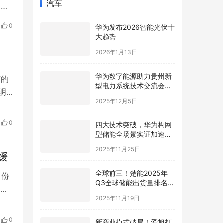
汽车
某医
宝贝
0
华为发布2026智能光伏十
的
大趋势
作人
2026年1月13日
华为数字能源助力贵州新
”的
型电力系统技术交流会在
明
贵安成功举行
2025年12月5日
房
障、
四大技术突破，华为构网
0
建设
型储能全场景实证加速新
型电力系统高质量发展
2025年11月25日
缓
全球前三！楚能2025年
月份
Q3全球储能出货量排名再
史新
进阶
2025年11月19日
0月
第三
新商业模式破局！爱旭打
0